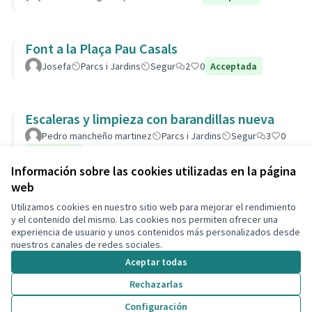
Font a la Plaça Pau Casals
Josefa
Parcs i Jardins
Segur
2
0
Acceptada
Escaleras y limpieza con barandillas nueva
Pedro mancheño martinez
Parcs i Jardins
Segur
3
0
Acceptada
Información sobre las cookies utilizadas en la página
web
Utilizamos cookies en nuestro sitio web para mejorar el rendimiento
Términos y condiciones de uso
y el contenido del mismo. Las cookies nos permiten ofrecer una
Configuración de cookies
experiencia de usuario y unos contenidos más personalizados desde
Decidim Calafell en X
Decidim Calafell en Facebook
Decidim Calafell en YouTube
Decidim Calafell en GitHub
nuestros canales de redes sociales.
(Enlace externo)
(Enlace externo)
(Enlace externo)
(Enlace externo)
Aceptar todas
Rechazarlas
Con licenci
(Enlace exte
Configuración
(Enlace externo)