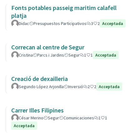
Fonts potables passeig maritim calafell
platja
Didac
Presupuestos Participativos
3
2
Acceptada
Correcan al centre de Segur
Cristina
Parcs i Jardins
Segur
1
1
Acceptada
Creació de dexailleria
Segundo López Arjonilla
Inversió
2
2
Acceptada
Carrer Illes Filipines
César Merino
Segur
Comunicaciones
1
1
Acceptada