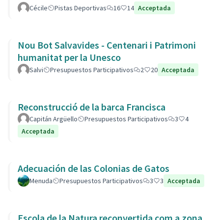
Cécile
Pistas Deportivas
16
14
Acceptada
Nou Bot Salvavides - Centenari i Patrimoni
humanitat per la Unesco
Salvi
Presupuestos Participativos
2
20
Acceptada
Reconstrucció de la barca Francisca
Capitán Argüello
Presupuestos Participativos
3
4
Acceptada
Adecuación de las Colonias de Gatos
Menuda
Presupuestos Participativos
3
3
Acceptada
Escola de la Natura reconvertida com a zona