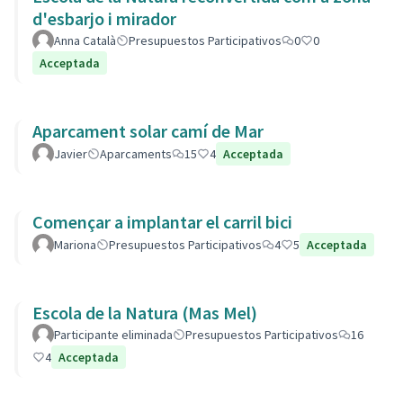
d'esbarjo i mirador
Anna Català
Presupuestos Participativos
0
0
Acceptada
Aparcament solar camí de Mar
Javier
Aparcaments
15
4
Acceptada
Començar a implantar el carril bici
Mariona
Presupuestos Participativos
4
5
Acceptada
Escola de la Natura (Mas Mel)
Participante eliminada
Presupuestos Participativos
16
4
Acceptada