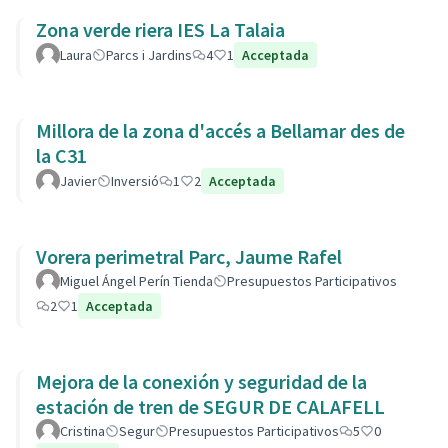
Zona verde riera IES La Talaia
Laura
Parcs i Jardins
4
1
Acceptada
Millora de la zona d'accés a Bellamar des de
la C31
Javier
Inversió
1
2
Acceptada
Vorera perimetral Parc, Jaume Rafel
Miguel Ángel Perín Tienda
Presupuestos Participativos
2
1
Acceptada
Mejora de la conexión y seguridad de la
estación de tren de SEGUR DE CALAFELL
Cristina
Segur
Presupuestos Participativos
5
0