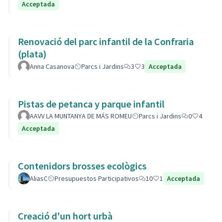
Acceptada
Renovació del parc infantil de la Confraria
(plata)
Anna Casanova
Parcs i Jardins
3
3
Acceptada
Pistas de petanca y parque infantil
AAVV LA MUNTANYA DE MÁS ROMEU
Parcs i Jardins
0
4
Acceptada
Contenidors brosses ecològics
AliasC
Presupuestos Participativos
10
1
Acceptada
Creació d'un hort urbà