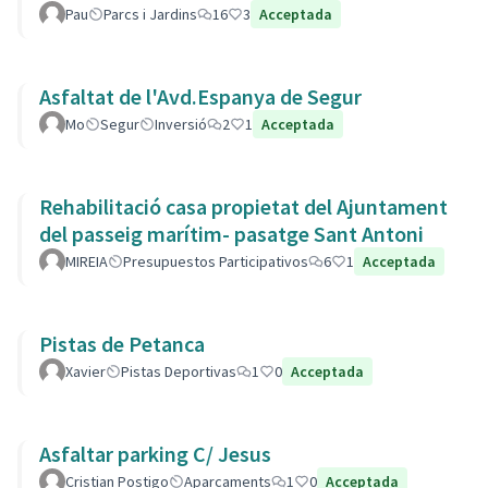
Pau
Parcs i Jardins
16
3
Acceptada
Asfaltat de l'Avd.Espanya de Segur
Mo
Segur
Inversió
2
1
Acceptada
Rehabilitació casa propietat del Ajuntament
del passeig marítim- pasatge Sant Antoni
MIREIA
Presupuestos Participativos
6
1
Acceptada
Pistas de Petanca
Xavier
Pistas Deportivas
1
0
Acceptada
Asfaltar parking C/ Jesus
Cristian Postigo
Aparcaments
1
0
Acceptada