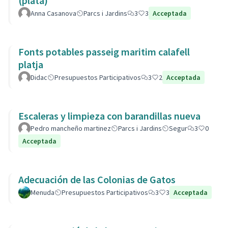
(plata)
Anna Casanova
Parcs i Jardins
3
3
Acceptada
Fonts potables passeig maritim calafell
platja
Didac
Presupuestos Participativos
3
2
Acceptada
Escaleras y limpieza con barandillas nueva
Pedro mancheño martinez
Parcs i Jardins
Segur
3
0
Acceptada
Adecuación de las Colonias de Gatos
Menuda
Presupuestos Participativos
3
3
Acceptada