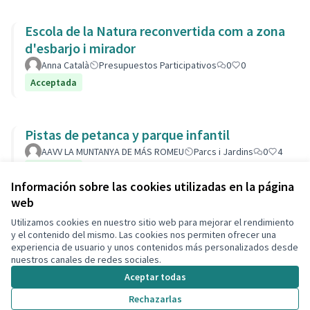
Escola de la Natura reconvertida com a zona
d'esbarjo i mirador
Anna Català
Presupuestos Participativos
0
0
Acceptada
Pistas de petanca y parque infantil
AAVV LA MUNTANYA DE MÁS ROMEU
Parcs i Jardins
0
4
Acceptada
Información sobre las cookies utilizadas en la página
web
Utilizamos cookies en nuestro sitio web para mejorar el rendimiento
Términos y condiciones de uso
y el contenido del mismo. Las cookies nos permiten ofrecer una
Configuración de cookies
experiencia de usuario y unos contenidos más personalizados desde
Decidim Calafell en X
Decidim Calafell en Facebook
Decidim Calafell en YouTube
Decidim Calafell en GitHub
nuestros canales de redes sociales.
(Enlace externo)
(Enlace externo)
(Enlace externo)
(Enlace externo)
Aceptar todas
Rechazarlas