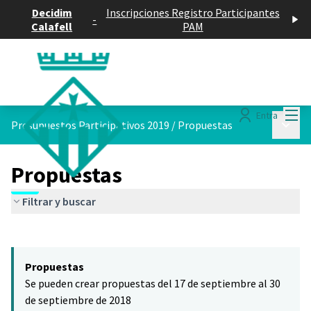
Decidim
Inscripciones Registro Participantes
-
Calafell
PAM
Menú
Entra
Menú p
Presupuestos Participativos 2019
/
Propuestas
Propuestas
Filtrar y buscar
Saltar el mapa
Leaflet
|
©
HERE maps
El siguiente elemento es un mapa que presenta los componentes 
+
Propuestas
−
Se pueden crear propuestas del 17 de septiembre al 30
de septiembre de 2018