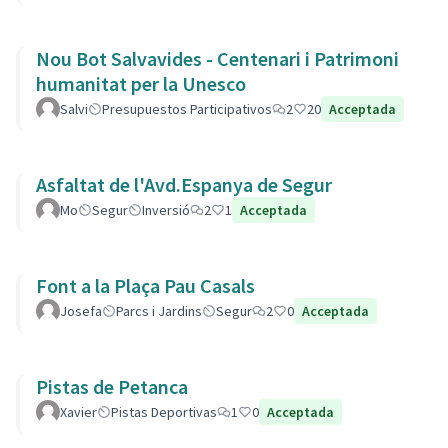
Nou Bot Salvavides - Centenari i Patrimoni
humanitat per la Unesco
Salvi
Presupuestos Participativos
2
20
Acceptada
Asfaltat de l'Avd.Espanya de Segur
Mo
Segur
Inversió
2
1
Acceptada
Font a la Plaça Pau Casals
Josefa
Parcs i Jardins
Segur
2
0
Acceptada
Pistas de Petanca
Xavier
Pistas Deportivas
1
0
Acceptada