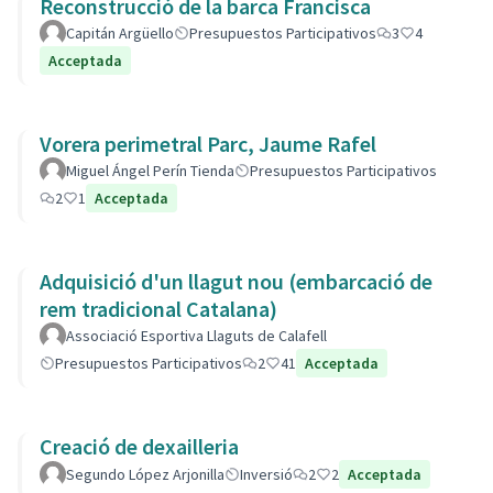
Reconstrucció de la barca Francisca
Capitán Argüello
Presupuestos Participativos
3
4
Acceptada
Vorera perimetral Parc, Jaume Rafel
Miguel Ángel Perín Tienda
Presupuestos Participativos
2
1
Acceptada
Adquisició d'un llagut nou (embarcació de
rem tradicional Catalana)
Associació Esportiva Llaguts de Calafell
Presupuestos Participativos
2
41
Acceptada
Creació de dexailleria
Segundo López Arjonilla
Inversió
2
2
Acceptada