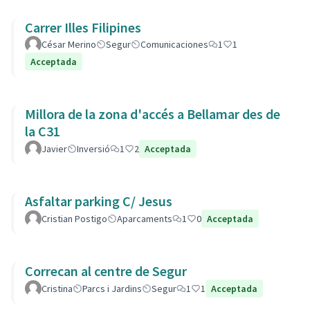
Carrer Illes Filipines
César Merino
Segur
Comunicaciones
1
1
Acceptada
Millora de la zona d'accés a Bellamar des de
la C31
Javier
Inversió
1
2
Acceptada
Asfaltar parking C/ Jesus
Cristian Postigo
Aparcaments
1
0
Acceptada
Correcan al centre de Segur
Cristina
Parcs i Jardins
Segur
1
1
Acceptada