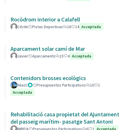
Rocòdrom interior a Calafell
Cécile
Pistas Deportivas
16
14
Acceptada
Aparcament solar camí de Mar
Javier
Aparcaments
15
4
Acceptada
Contenidors brosses ecològics
AliasC
Gestor
Presupuestos Participativos
10
1
Acceptada
Rehabilitació casa propietat del Ajuntament
del passeig marítim- pasatge Sant Antoni
MIREIA
Presupuestos Participativos
6
1
Acceptada