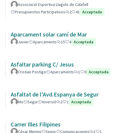
Associació Esportiva Llaguts de Calafell
Presupuestos Participativos
2
41
Acceptada
Aparcament solar camí de Mar
Javier
Aparcaments
15
4
Acceptada
Asfaltar parking C/ Jesus
Cristian Postigo
Aparcaments
1
0
Acceptada
Asfaltat de l'Avd.Espanya de Segur
Mo
Segur
Inversió
2
1
Acceptada
Carrer Illes Filipines
César Merino
Segur
Comunicaciones
1
1