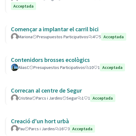
Acceptada
Començar a implantar el carril bici
Mariona
Presupuestos Participativos
4
5
Acceptada
Contenidors brosses ecològics
AliasC
Presupuestos Participativos
10
1
Acceptada
Correcan al centre de Segur
Cristina
Parcs i Jardins
Segur
1
1
Acceptada
Creació d'un hort urbà
Pau
Parcs i Jardins
16
3
Acceptada