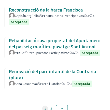
Reconstrucció de la barca Francisca
Capitán Argüello
Presupuestos Participativos
3
4
Acceptada
Rehabilitació casa propietat del Ajuntament
del passeig marítim- pasatge Sant Antoni
MIREIA
Presupuestos Participativos
6
1
Acceptada
Renovació del parc infantil de la Confraria
(plata)
Anna Casanova
Parcs i Jardins
3
3
Acceptada
1
2