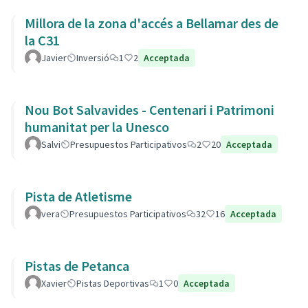
Millora de la zona d'accés a Bellamar des de
la C31
Javier
Inversió
1
2
Acceptada
Nou Bot Salvavides - Centenari i Patrimoni
humanitat per la Unesco
Salvi
Presupuestos Participativos
2
20
Acceptada
Pista de Atletisme
vera
Presupuestos Participativos
32
16
Acceptada
Pistas de Petanca
Xavier
Pistas Deportivas
1
0
Acceptada