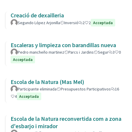
Creació de dexailleria
Segundo López Arjonilla
Inversió
2
2
Acceptada
Escaleras y limpieza con barandillas nueva
Pedro mancheño martinez
Parcs i Jardins
Segur
3
0
Acceptada
Escola de la Natura (Mas Mel)
Participante eliminada
Presupuestos Participativos
16
4
Acceptada
Escola de la Natura reconvertida com a zona
d'esbarjo i mirador