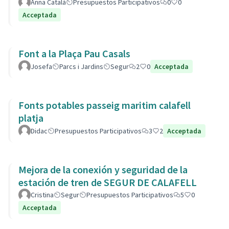
Anna Català
Presupuestos Participativos
0
0
Acceptada
Font a la Plaça Pau Casals
Josefa
Parcs i Jardins
Segur
2
0
Acceptada
Fonts potables passeig maritim calafell
platja
Didac
Presupuestos Participativos
3
2
Acceptada
Mejora de la conexión y seguridad de la
estación de tren de SEGUR DE CALAFELL
Cristina
Segur
Presupuestos Participativos
5
0
Acceptada