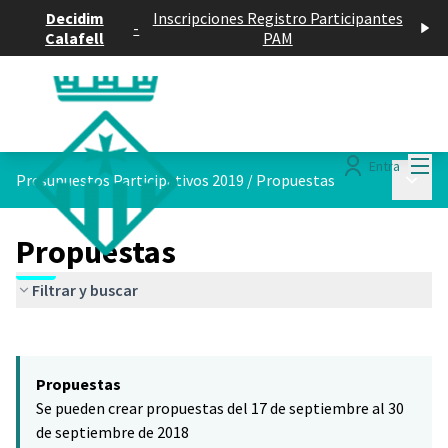
Decidim
Inscripciones Registro Participantes
-
Calafell
PAM
Menú
Entra
Menú p
Presupuestos Participativos 2019
/
Propuestas
Propuestas
Filtrar y buscar
Saltar el mapa
Leaflet
|
©
HERE maps
El siguiente elemento es un mapa que presenta los componentes 
+
Propuestas
−
Se pueden crear propuestas del 17 de septiembre al 30
de septiembre de 2018