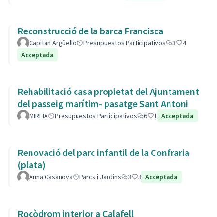
Reconstrucció de la barca Francisca
Capitán Argüello
Presupuestos Participativos
3
4
Acceptada
Rehabilitació casa propietat del Ajuntament
del passeig marítim- pasatge Sant Antoni
MIREIA
Presupuestos Participativos
6
1
Acceptada
Renovació del parc infantil de la Confraria
(plata)
Anna Casanova
Parcs i Jardins
3
3
Acceptada
Rocòdrom interior a Calafell