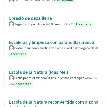
Pau
Parcs i Jardins
16
3
Acceptada
Creació de dexailleria
Segundo López Arjonilla
Inversió
2
2
Acceptada
Escaleras y limpieza con barandillas nueva
Pedro mancheño martinez
Parcs i Jardins
Segur
3
0
Acceptada
Escola de la Natura (Mas Mel)
Participante eliminada
Presupuestos Participativos
16
4
Acceptada
Escola de la Natura reconvertida com a zona