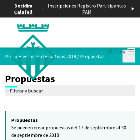
Decidim
Inscripciones Registro Participantes
-
Calafell
PAM
Menú
Entra
Menú p
Presupuestos Participativos 2019
/
Propuestas
Propuestas
Filtrar y buscar
Saltar el mapa
Leaflet
|
©
HERE maps
El siguiente elemento es un mapa que presenta los componentes 
+
Propuestas
−
Se pueden crear propuestas del 17 de septiembre al 30
de septiembre de 2018