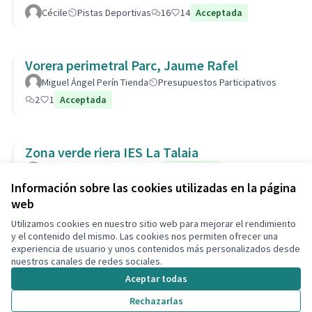
Cécile
Pistas Deportivas
16
14
Acceptada
Vorera perimetral Parc, Jaume Rafel
Miguel Ángel Perín Tienda
Presupuestos Participativos
2
1
Acceptada
Zona verde riera IES La Talaia
Laura
Parcs i Jardins
4
1
Acceptada
Información sobre las cookies utilizadas en la página
web
Utilizamos cookies en nuestro sitio web para mejorar el rendimiento
Términos y condiciones de uso
y el contenido del mismo. Las cookies nos permiten ofrecer una
Configuración de cookies
experiencia de usuario y unos contenidos más personalizados desde
Decidim Calafell en X
Decidim Calafell en Facebook
Decidim Calafell en YouTube
Decidim Calafell en GitHub
nuestros canales de redes sociales.
(Enlace externo)
(Enlace externo)
(Enlace externo)
(Enlace externo)
Aceptar todas
Rechazarlas