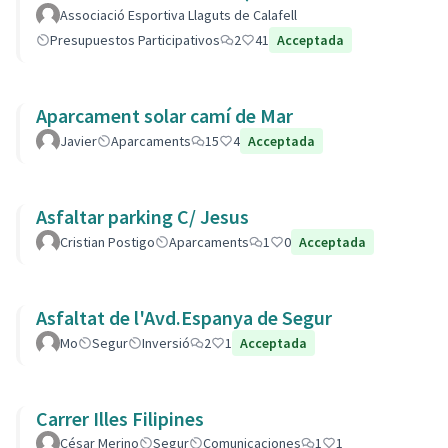
Associació Esportiva Llaguts de Calafell
Presupuestos Participativos
2
41
Acceptada
Aparcament solar camí de Mar
Javier
Aparcaments
15
4
Acceptada
Asfaltar parking C/ Jesus
Cristian Postigo
Aparcaments
1
0
Acceptada
Asfaltat de l'Avd.Espanya de Segur
Mo
Segur
Inversió
2
1
Acceptada
Carrer Illes Filipines
César Merino
Segur
Comunicaciones
1
1