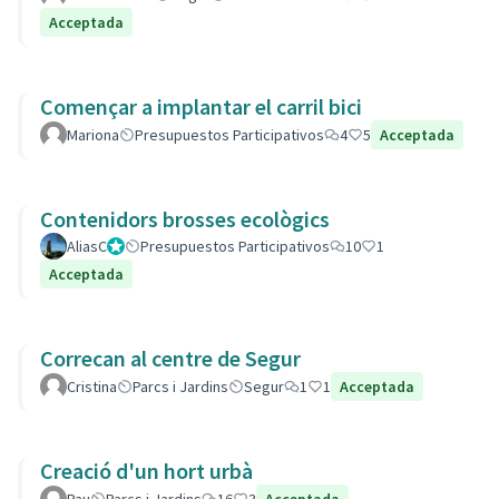
Acceptada
Començar a implantar el carril bici
Mariona
Presupuestos Participativos
4
5
Acceptada
Contenidors brosses ecològics
AliasC
Gestor
Presupuestos Participativos
10
1
Acceptada
Correcan al centre de Segur
Cristina
Parcs i Jardins
Segur
1
1
Acceptada
Creació d'un hort urbà