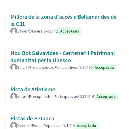
Millora de la zona d'accés a Bellamar des de
la C31
Javier
Inversió
1
2
Acceptada
Nou Bot Salvavides - Centenari i Patrimoni
humanitat per la Unesco
Salvi
Presupuestos Participativos
2
20
Acceptada
Pista de Atletisme
vera
Presupuestos Participativos
32
16
Acceptada
Pistas de Petanca
Xavier
Pistas Deportivas
1
0
Acceptada