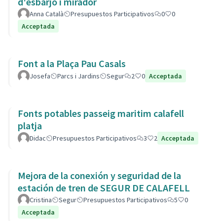
d'esbarjo i mirador
Anna Català
Presupuestos Participativos
0
0
Acceptada
Font a la Plaça Pau Casals
Josefa
Parcs i Jardins
Segur
2
0
Acceptada
Fonts potables passeig maritim calafell
platja
Didac
Presupuestos Participativos
3
2
Acceptada
Mejora de la conexión y seguridad de la
estación de tren de SEGUR DE CALAFELL
Cristina
Segur
Presupuestos Participativos
5
0
Acceptada