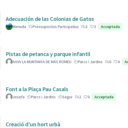
Adecuación de las Colonias de Gatos
Menuda
Pressupostos Participatius
3
3
Acceptada
Pistas de petanca y parque infantil
AAVV LA MUNTANYA DE MÁS ROMEU
Parcs i Jardins
0
4
A
Font a la Plaça Pau Casals
Josefa
Parcs i Jardins
Segur
2
0
Acceptada
Creació d'un hort urbà