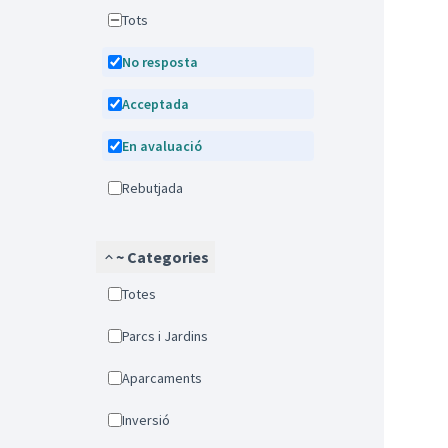
Tots
No resposta
Acceptada
En avaluació
Rebutjada
~ Categories
Totes
Parcs i Jardins
Aparcaments
Inversió