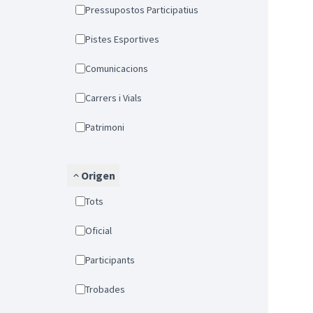
Pressupostos Participatius
Pistes Esportives
Comunicacions
Carrers i Vials
Patrimoni
Origen
Tots
Oficial
Participants
Trobades