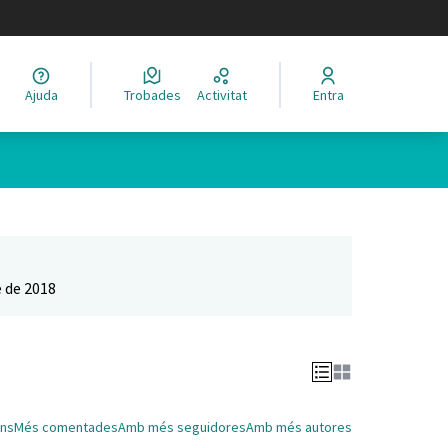
legir el idioma
Ajuda
Trobades
Activitat
Entra
Leaflet
|
©
HERE maps
 com a punts al mapa. L'element es pot fer servir amb un lector 
 de 2018
ns
Més comentades
Amb més seguidores
Amb més autores