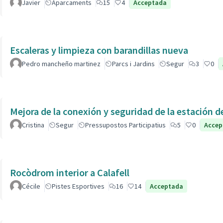
Javier
Aparcaments
15
4
Acceptada
Escaleras y limpieza con barandillas nueva
Pedro mancheño martinez
Parcs i Jardins
Segur
3
0
Cristina
Segur
Pressupostos Participatius
5
0
Accep
Rocòdrom interior a Calafell
Cécile
Pistes Esportives
16
14
Acceptada