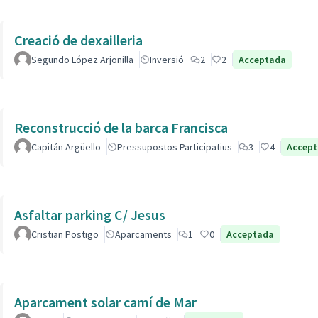
Creació de dexailleria
Segundo López Arjonilla
Inversió
2
2
Acceptada
Reconstrucció de la barca Francisca
Capitán Argüello
Pressupostos Participatius
3
4
Accep
Asfaltar parking C/ Jesus
Cristian Postigo
Aparcaments
1
0
Acceptada
Aparcament solar camí de Mar