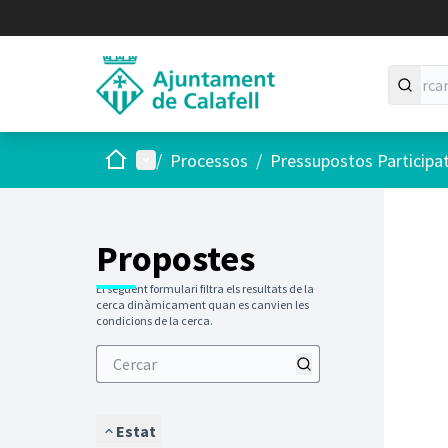
Inici
Menú principal
/
Processos
/
Pressupostos Participa
Saltar
El següen
+
−
Propostes
El següent formulari filtra els resultats de la
cerca dinàmicament quan es canvien les
condicions de la cerca.
Estat