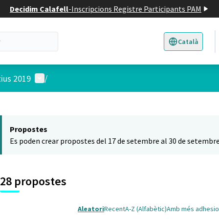
Decidim Calafell
-
Inscripcions Registre Participants PAM
Català
Triar la llengua
E
Menú d'usuari
tius 2019
/
 el mapa
t element és un mapa que presenta els components d'aquesta pàgina
Propostes
Es poden crear propostes del 17 de setembre al 30 de setembre
28 propostes
Aleatori
Recent
A-Z (Alfabètic)
Amb més adhesio