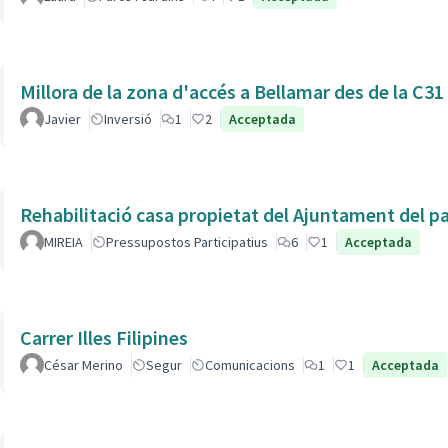
Millora de la zona d'accés a Bellamar des de la C31
Javier
Inversió
1
2
Acceptada
Rehabilitació casa propietat del Ajuntament del p
MIREIA
Pressupostos Participatius
6
1
Acceptada
Carrer Illes Filipines
César Merino
Segur
Comunicacions
1
1
Acceptada