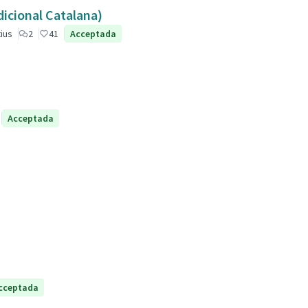
dicional Catalana)
ius
2
41
Acceptada
Acceptada
cceptada