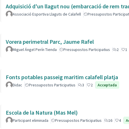
Adquisició d'un llagut nou (embarcació de rem tra
Associació Esportiva Llaguts de Calafell
Pressupostos Participat
Vorera perimetral Parc, Jaume Rafel
Miguel Ángel Perín Tienda
Pressupostos Participatius
2
1
Fonts potables passeig maritim calafell platja
Didac
Pressupostos Participatius
3
2
Acceptada
Escola de la Natura (Mas Mel)
Participant eliminada
Pressupostos Participatius
16
4
A