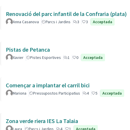
Renovació del parc infantil de la Confraria (plata)
Anna Casanova
Parcs i Jardins
3
3
Acceptada
Pistas de Petanca
Xavier
Pistes Esportives
1
0
Acceptada
Començar a implantar el carril bici
Mariona
Pressupostos Participatius
4
5
Acceptada
Zona verde riera IES La Talaia
Laura
Parcs i Jardins
4
1
Acceptada