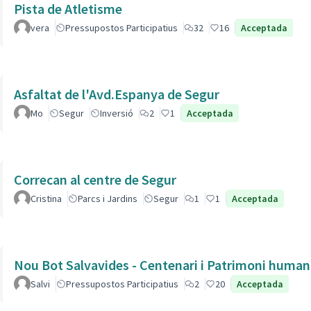
Pista de Atletisme
vera
Pressupostos Participatius
32
16
Acceptada
Asfaltat de l'Avd.Espanya de Segur
Mo
Segur
Inversió
2
1
Acceptada
Correcan al centre de Segur
Cristina
Parcs i Jardins
Segur
1
1
Acceptada
Nou Bot Salvavides - Centenari i Patrimoni human
Salvi
Pressupostos Participatius
2
20
Acceptada