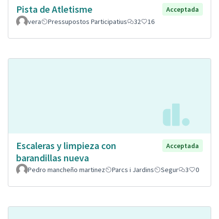
Pista de Atletisme
Acceptada
vera
Pressupostos Participatius
32
16
Escaleras y limpieza con
Acceptada
barandillas nueva
Pedro mancheño martinez
Parcs i Jardins
Segur
3
0