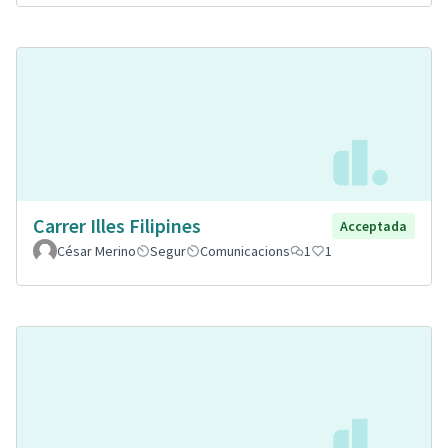
Carrer Illes Filipines
Acceptada
César Merino
Segur
Comunicacions
1
1