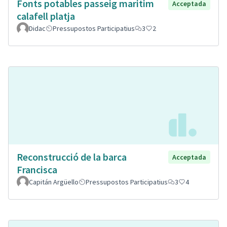
Fonts potables passeig maritim
Acceptada
calafell platja
Didac
Pressupostos Participatius
3
2
Reconstrucció de la barca
Acceptada
Francisca
Capitán Argüello
Pressupostos Participatius
3
4