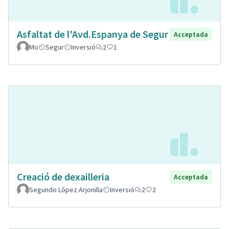
Asfaltat de l'Avd.Espanya de Segur
Acceptada
Mo
Segur
Inversió
2
1
Creació de dexailleria
Acceptada
Segundo López Arjonilla
Inversió
2
2