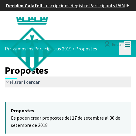
Decidim Calafell
-
Inscripcions Registre Participants PAM
Menú
Entra
Menú p
Pressupostos Participatius 2019
/
Propostes
Propostes
Filtrar i cercar
Saltar el mapa
Leaflet
|
©
HERE maps
El següent element és un mapa que presenta els components d'aq
+
Propostes
−
Es poden crear propostes del 17 de setembre al 30 de
setembre de 2018