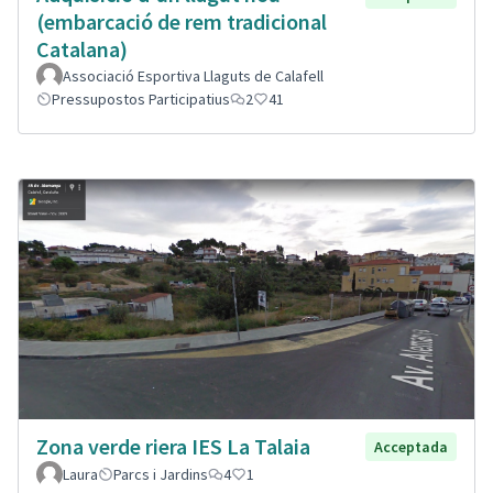
(embarcació de rem tradicional
Catalana)
Associació Esportiva Llaguts de Calafell
Pressupostos Participatius
2
41
Zona verde riera IES La Talaia
Acceptada
Laura
Parcs i Jardins
4
1