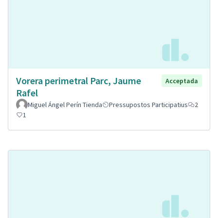
Vorera perimetral Parc, Jaume
Acceptada
Rafel
Miguel Ángel Perín Tienda
Pressupostos Participatius
2
1