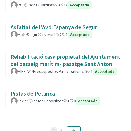
Pau
Parcs i Jardins
16
3
Acceptada
Asfaltat de l'Avd.Espanya de Segur
Mo
Segur
Inversió
2
1
Acceptada
Rehabilitació casa propietat del Ajuntament
del passeig marítim- pasatge Sant Antoni
MIREIA
Pressupostos Participatius
6
1
Acceptada
Pistas de Petanca
Xavier
Pistes Esportives
1
0
Acceptada
1
2