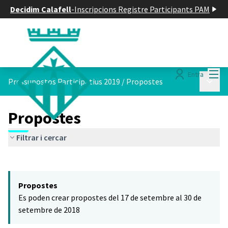
Decidim Calafell
-
Inscripcions Registre Participants PAM
Menú
Entra
Menú p
Pressupostos Participatius 2019
/
Propostes
Propostes
Filtrar i cercar
Saltar el mapa
Leaflet
|
©
HERE maps
El següent element és un mapa que presenta els components d'aq
+
Propostes
−
Es poden crear propostes del 17 de setembre al 30 de
setembre de 2018