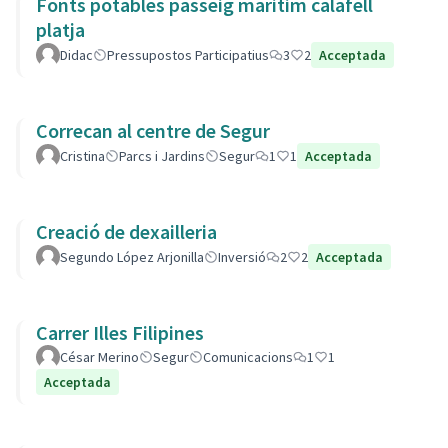
Fonts potables passeig maritim calafell
platja
Didac
Pressupostos Participatius
3
2
Acceptada
Correcan al centre de Segur
Cristina
Parcs i Jardins
Segur
1
1
Acceptada
Creació de dexailleria
Segundo López Arjonilla
Inversió
2
2
Acceptada
Carrer Illes Filipines
César Merino
Segur
Comunicacions
1
1
Acceptada