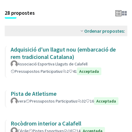
28 propostes
Ordenar propostes:
Adquisició d'un llagut nou (embarcació de
rem tradicional Catalana)
Associació Esportiva Llaguts de Calafell
Pressupostos Participatius
2
41
Acceptada
Pista de Atletisme
vera
Pressupostos Participatius
32
16
Acceptada
Rocòdrom interior a Calafell
Cécile
Pistes Esportives
16
14
Acceptada