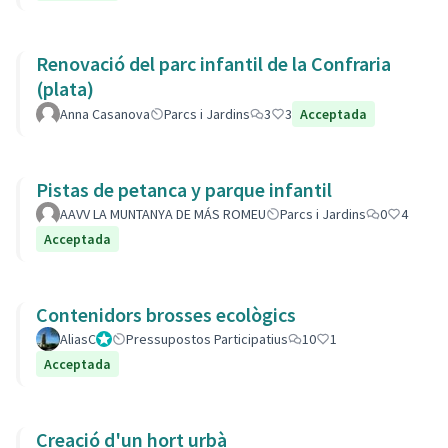
Renovació del parc infantil de la Confraria
(plata)
Anna Casanova
Parcs i Jardins
3
3
Acceptada
Pistas de petanca y parque infantil
AAVV LA MUNTANYA DE MÁS ROMEU
Parcs i Jardins
0
4
Acceptada
Contenidors brosses ecològics
AliasC
Gestor
Pressupostos Participatius
10
1
Acceptada
Creació d'un hort urbà