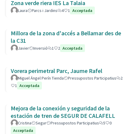
Zona verde riera IES La Talaia
Laura
Parcs i Jardins
4
1
Acceptada
Millora de la zona d'accés a Bellamar des de
la C31
Javier
Inversió
1
2
Acceptada
Vorera perimetral Parc, Jaume Rafel
Miguel Ángel Perín Tienda
Pressupostos Participatius
2
1
Acceptada
Mejora de la conexión y seguridad de la
estación de tren de SEGUR DE CALAFELL
Cristina
Segur
Pressupostos Participatius
5
0
Acceptada