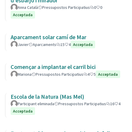
d'esbarjo i mirador
Anna Català
Pressupostos Participatius
0
0
Acceptada
Aparcament solar camí de Mar
Javier
Aparcaments
15
4
Acceptada
Començar a implantar el carril bici
Mariona
Pressupostos Participatius
4
5
Acceptada
Escola de la Natura (Mas Mel)
Participant eliminada
Pressupostos Participatius
16
4
Acceptada