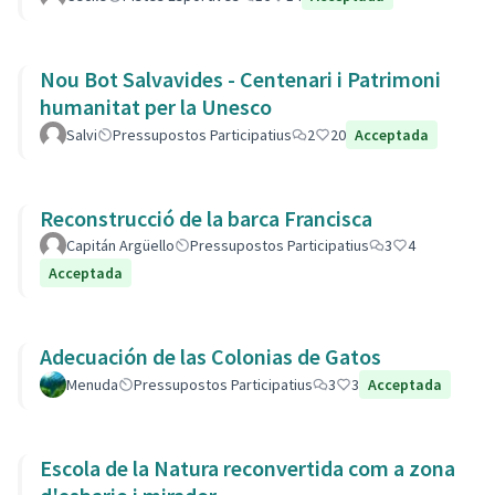
Nou Bot Salvavides - Centenari i Patrimoni
humanitat per la Unesco
Salvi
Pressupostos Participatius
2
20
Acceptada
Reconstrucció de la barca Francisca
Capitán Argüello
Pressupostos Participatius
3
4
Acceptada
Adecuación de las Colonias de Gatos
Menuda
Pressupostos Participatius
3
3
Acceptada
Escola de la Natura reconvertida com a zona