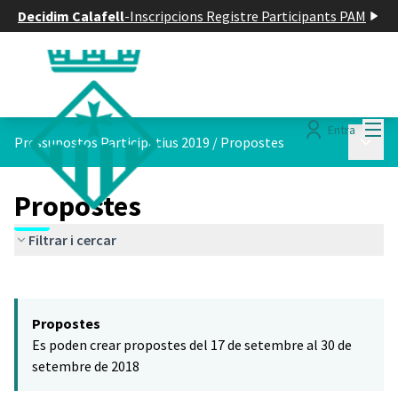
Decidim Calafell
-
Inscripcions Registre Participants PAM
Menú
Entra
Menú p
Pressupostos Participatius 2019
/
Propostes
Propostes
Filtrar i cercar
Saltar el mapa
Leaflet
|
©
HERE maps
El següent element és un mapa que presenta els components d'aq
+
Propostes
−
Es poden crear propostes del 17 de setembre al 30 de
setembre de 2018