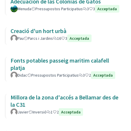
Adecuación de las Colonias de Gatos
Menuda
Pressupostos Participatius
3
3
Acceptada
Creació d'un hort urbà
Pau
Parcs i Jardins
16
3
Acceptada
Fonts potables passeig maritim calafell
platja
Didac
Pressupostos Participatius
3
2
Acceptada
Millora de la zona d'accés a Bellamar des de
la C31
Javier
Inversió
1
2
Acceptada