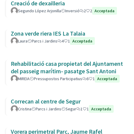
Creació de dexailleria
Segundo López Arjonilla
Inversió
2
2
Acceptada
Zona verde riera IES La Talaia
Laura
Parcs i Jardins
4
1
Acceptada
Rehabilitació casa propietat del Ajuntament
del passeig marítim- pasatge Sant Antoni
MIREIA
Pressupostos Participatius
6
1
Acceptada
Correcan al centre de Segur
Cristina
Parcs i Jardins
Segur
1
1
Acceptada
Vorera perimetral Parc, Jaume Rafel