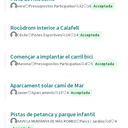
vera
Pressupostos Participatius
32
16
Acceptada
Rocòdrom interior a Calafell
Cécile
Pistes Esportives
16
14
Acceptada
Començar a implantar el carril bici
Mariona
Pressupostos Participatius
4
5
Acceptada
Aparcament solar camí de Mar
Javier
Aparcaments
15
4
Acceptada
Pistas de petanca y parque infantil
AAVV LA MUNTANYA DE MÁS ROMEU
Parcs i Jardins
0
4