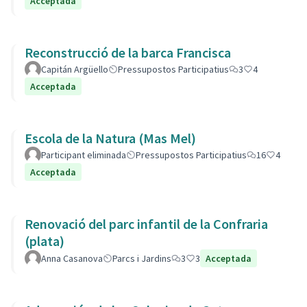
Acceptada
Reconstrucció de la barca Francisca
Capitán Argüello
Pressupostos Participatius
3
4
Acceptada
Escola de la Natura (Mas Mel)
Participant eliminada
Pressupostos Participatius
16
4
Acceptada
Renovació del parc infantil de la Confraria
(plata)
Anna Casanova
Parcs i Jardins
3
3
Acceptada