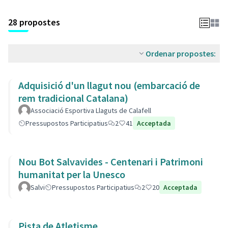
28 propostes
Ordenar propostes:
Adquisició d'un llagut nou (embarcació de
rem tradicional Catalana)
Associació Esportiva Llaguts de Calafell
Pressupostos Participatius
2
41
Acceptada
Nou Bot Salvavides - Centenari i Patrimoni
humanitat per la Unesco
Salvi
Pressupostos Participatius
2
20
Acceptada
Pista de Atletisme