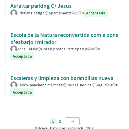
Asfaltar parking C/ Jesus
Cristian Postigo
Aparcaments
1
0
Acceptada
Escola de la Natura reconvertida com a zona
d'esbarjo i mirador
Anna Català
Pressupostos Participatius
0
0
Acceptada
Escaleras y limpieza con barandillas nueva
Pedro mancheño martinez
Parcs i Jardins
Segur
3
0
Acceptada
1
2
Resultats per pàgina:
25