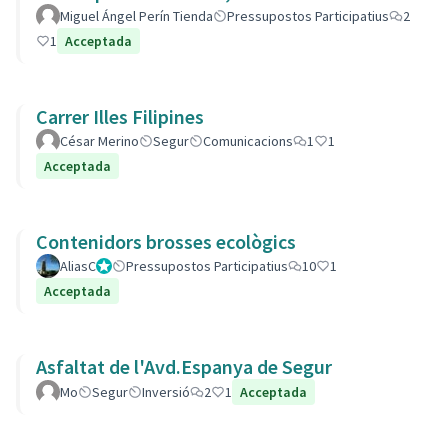
Miguel Ángel Perín Tienda
Pressupostos Participatius
2
1
Acceptada
Carrer Illes Filipines
César Merino
Segur
Comunicacions
1
1
Acceptada
Contenidors brosses ecològics
AliasC
Gestor
Pressupostos Participatius
10
1
Acceptada
Asfaltat de l'Avd.Espanya de Segur
Mo
Segur
Inversió
2
1
Acceptada