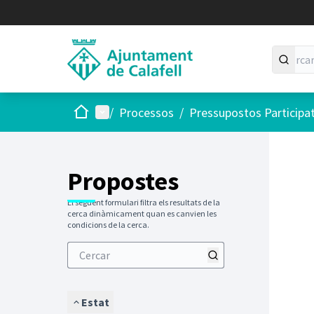
Inici
Menú principal
/
Processos
/
Pressupostos Participa
Saltar
El següen
+
−
Propostes
El següent formulari filtra els resultats de la
cerca dinàmicament quan es canvien les
condicions de la cerca.
Estat