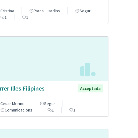
Cristina
Parcs i Jardins
Segur
1
1
rer Illes Filipines
Acceptada
César Merino
Segur
Comunicacions
1
1