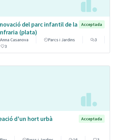
novació del parc infantil de la
Acceptada
nfraria (plata)
Anna Casanova
Parcs i Jardins
3
3
eació d'un hort urbà
Acceptada
Pau
Parcs i Jardins
16
3