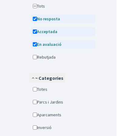
Tots
No resposta
Acceptada
En avaluació
Rebutjada
~ Categories
Totes
Parcs i Jardins
Aparcaments
Inversió