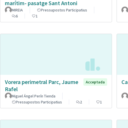
marítim- pasatge Sant Antoni
MIREIA
Pressupostos Participatius
6
1
Vorera perimetral Parc, Jaume
Car
Acceptada
Rafel
Miguel Ángel Perín Tienda
Pressupostos Participatius
2
1