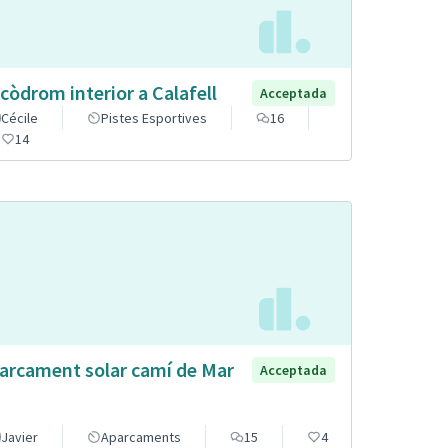
còdrom interior a Calafell
Acceptada
Cécile
Pistes Esportives
16
14
arcament solar camí de Mar
Acceptada
Javier
Aparcaments
15
4