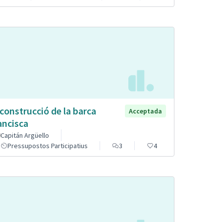
construcció de la barca
Acceptada
ancisca
Capitán Argüello
Pressupostos Participatius
3
4