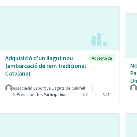
Adquisició d'un llagut nou
Acceptada
No
(embarcació de rem tradicional
Pa
Catalana)
Un
Associació Esportiva Llaguts de Calafell
Pressupostos Participatius
2
41