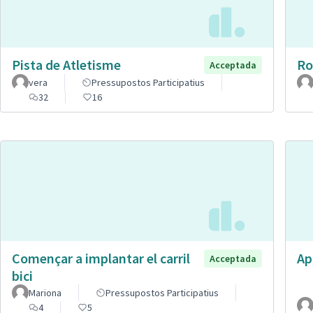
Pista de Atletisme
Ro
Acceptada
vera
Pressupostos Participatius
32
16
Començar a implantar el carril
Ap
Acceptada
bici
Mariona
Pressupostos Participatius
4
5