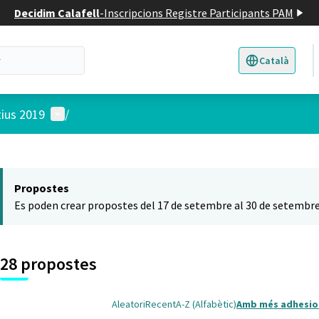
Decidim Calafell
-
Inscripcions Registre Participants PAM
Català
Triar la llengua
E
Menú d'usuari
tius 2019
/
 el mapa
t element és un mapa que presenta els components d'aquesta pàgina
Propostes
Es poden crear propostes del 17 de setembre al 30 de setembre
28 propostes
Aleatori
Recent
A-Z (Alfabètic)
Amb més adhesio