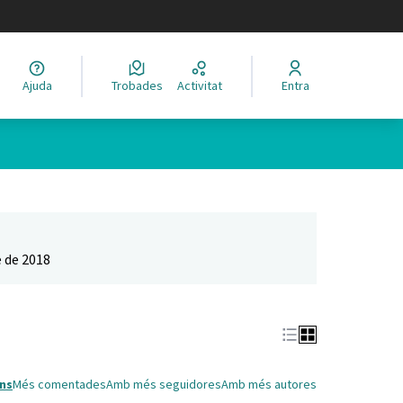
legir el idioma
Ajuda
Trobades
Activitat
Entra
Leaflet
|
©
HERE maps
 com a punts al mapa. L'element es pot fer servir amb un lector 
 de 2018
ns
Més comentades
Amb més seguidores
Amb més autores