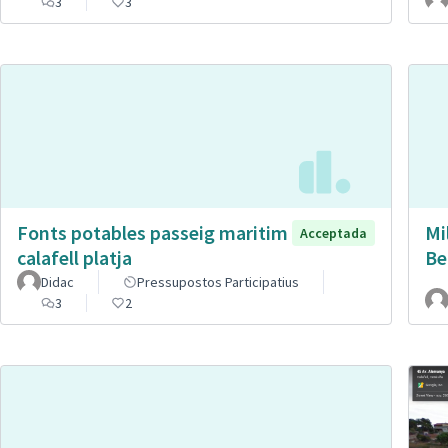
3
3
Fonts potables passeig maritim
Mi
Acceptada
calafell platja
Be
Didac
Pressupostos Participatius
3
2