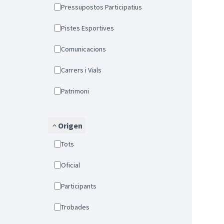
Pressupostos Participatius
Pistes Esportives
Comunicacions
Carrers i Vials
Patrimoni
Origen
Tots
Oficial
Participants
Trobades