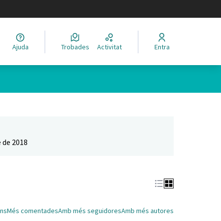
legir el idioma
Ajuda
Trobades
Activitat
Entra
Leaflet
|
©
HERE maps
 com a punts al mapa. L'element es pot fer servir amb un lector 
 de 2018
ns
Més comentades
Amb més seguidores
Amb més autores