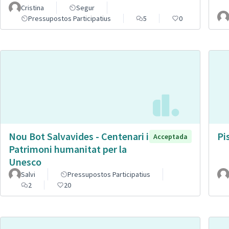
Cristina
Segur
Pressupostos Participatius
5
0
Nou Bot Salvavides - Centenari i
Pi
Acceptada
Patrimoni humanitat per la
Unesco
Salvi
Pressupostos Participatius
2
20