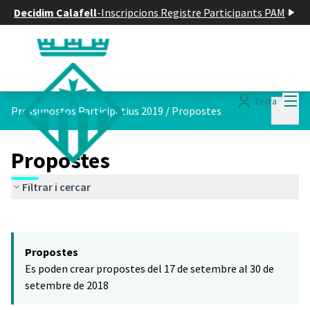
Decidim Calafell
-
Inscripcions Registre Participants PAM
Menú
Entra
Menú p
Pressupostos Participatius 2019
/
Propostes
Propostes
Filtrar i cercar
Saltar el mapa
Leaflet
|
©
HERE maps
El següent element és un mapa que presenta els components d'aq
+
Propostes
−
Es poden crear propostes del 17 de setembre al 30 de
setembre de 2018