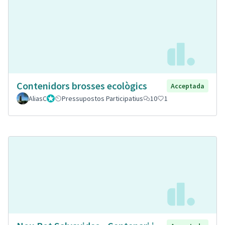
Contenidors brosses ecològics
Acceptada
AliasC
Gestor
Pressupostos Participatius
10
1