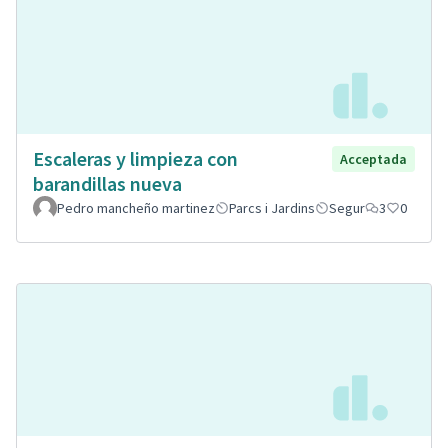
Escaleras y limpieza con
Acceptada
barandillas nueva
Pedro mancheño martinez
Parcs i Jardins
Segur
3
0