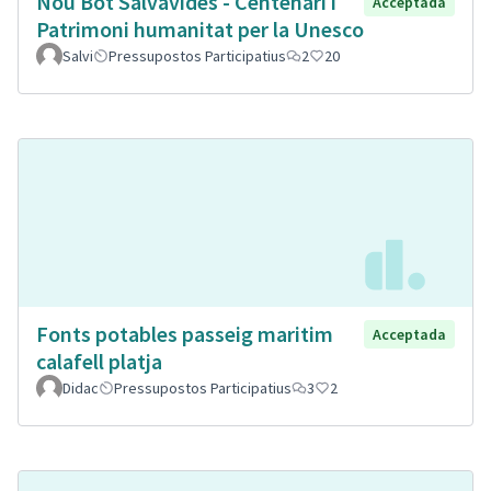
Nou Bot Salvavides - Centenari i
Acceptada
Patrimoni humanitat per la Unesco
Salvi
Pressupostos Participatius
2
20
Fonts potables passeig maritim
Acceptada
calafell platja
Didac
Pressupostos Participatius
3
2