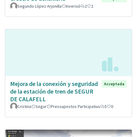
Segundo López Arjonilla
Inversió
2
2
Mejora de la conexión y seguridad
Acceptada
de la estación de tren de SEGUR
DE CALAFELL
Cristina
Segur
Pressupostos Participatius
5
0