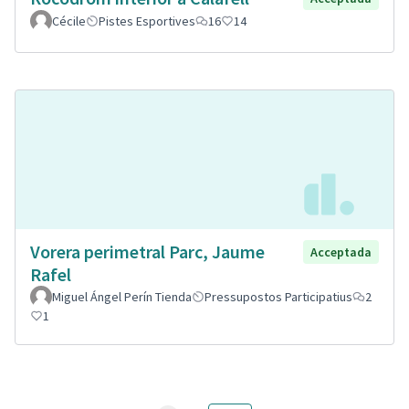
Cécile
Pistes Esportives
16
14
Vorera perimetral Parc, Jaume
Acceptada
Rafel
Miguel Ángel Perín Tienda
Pressupostos Participatius
2
1