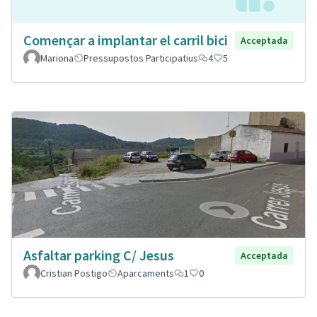
Començar a implantar el carril bici
Acceptada
Mariona
Pressupostos Participatius
4
5
Asfaltar parking C/ Jesus
Acceptada
Cristian Postigo
Aparcaments
1
0