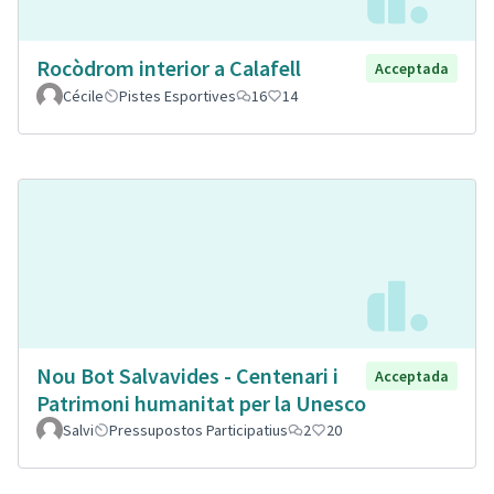
Rocòdrom interior a Calafell
Acceptada
Cécile
Pistes Esportives
16
14
Nou Bot Salvavides - Centenari i
Acceptada
Patrimoni humanitat per la Unesco
Salvi
Pressupostos Participatius
2
20