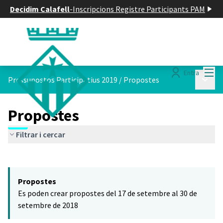
Decidim Calafell
-
Inscripcions Registre Participants PAM
Menú
Entra
Menú p
Pressupostos Participatius 2019
/
Propostes
Propostes
Filtrar i cercar
Saltar el mapa
Leaflet
|
©
HERE maps
El següent element és un mapa que presenta els components d'aq
+
Propostes
−
Es poden crear propostes del 17 de setembre al 30 de
setembre de 2018