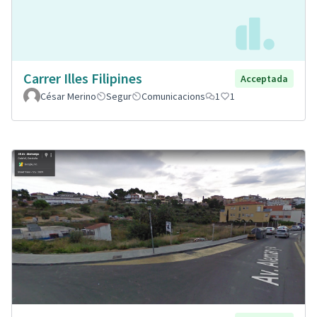
Carrer Illes Filipines
Acceptada
César Merino
Segur
Comunicacions
1
1