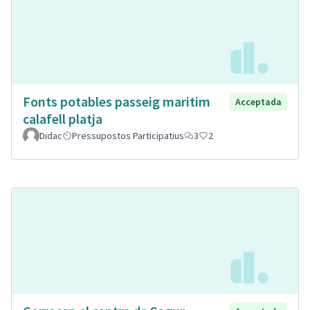
Fonts potables passeig maritim
Acceptada
calafell platja
Didac
Pressupostos Participatius
3
2