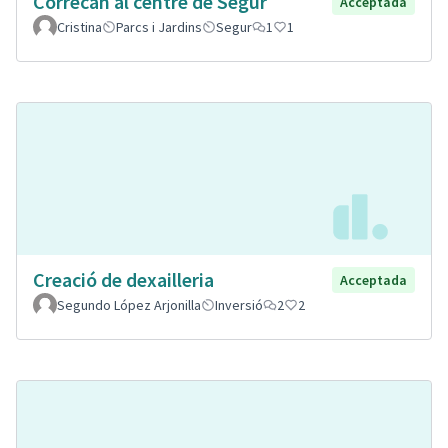
Correcan al centre de Segur
Acceptada
Cristina
Parcs i Jardins
Segur
1
1
Creació de dexailleria
Acceptada
Segundo López Arjonilla
Inversió
2
2