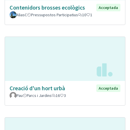
Contenidors brosses ecològics
Acceptada
AliasC
Pressupostos Participatius
10
1
Creació d'un hort urbà
Acceptada
Pau
Parcs i Jardins
16
3