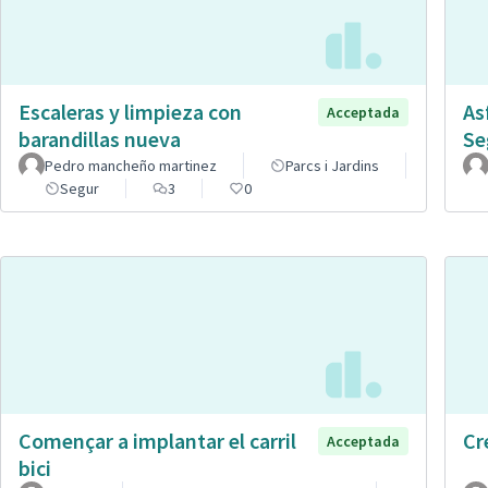
Escaleras y limpieza con
As
Acceptada
barandillas nueva
Se
Pedro mancheño martinez
Parcs i Jardins
Segur
3
0
Començar a implantar el carril
Cr
Acceptada
bici