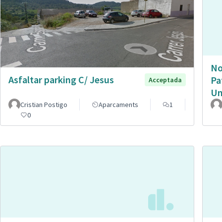
No
Asfaltar parking C/ Jesus
Pa
Acceptada
Un
Cristian Postigo
Aparcaments
1
0