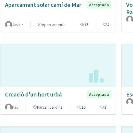
Aparcament solar camí de Mar
Vo
Acceptada
Ra
Javier
Aparcaments
15
4
Creació d'un hort urbà
Es
Acceptada
Pau
Parcs i Jardins
16
3