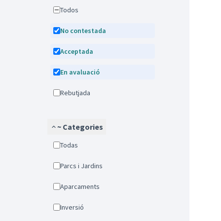
Todos
No contestada
Acceptada
En avaluació
Rebutjada
~ Categories
Todas
Parcs i Jardins
Aparcaments
Inversió