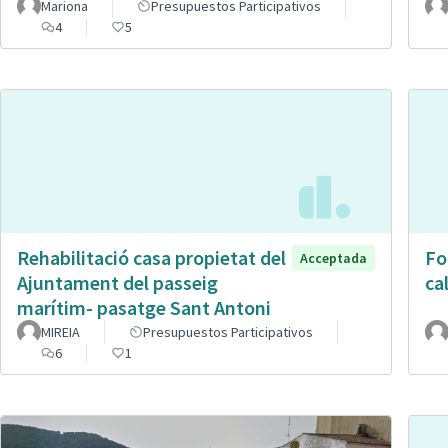
Mariona
Presupuestos Participativos
4
5
Rehabilitació casa propietat del
Fo
Acceptada
Ajuntament del passeig
cal
marítim- pasatge Sant Antoni
MIREIA
Presupuestos Participativos
6
1