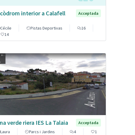
còdrom interior a Calafell
Acceptada
Cécile
Pistas Deportivas
16
14
na verde riera IES La Talaia
Acceptada
Laura
Parcs i Jardins
4
1