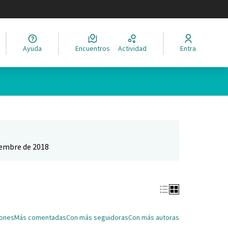
legir el idioma
Ayuda
Encuentros
Actividad
Entra
Leaflet
|
©
HERE maps
ina como puntos en el mapa. El elemento se puede utilizar con un 
iembre de 2018
iones
Más comentadas
Con más seguidoras
Con más autoras