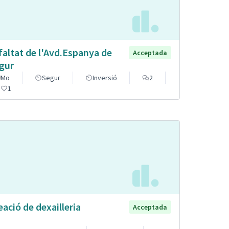
faltat de l'Avd.Espanya de
Acceptada
gur
Mo
Segur
Inversió
2
1
eació de dexailleria
Acceptada