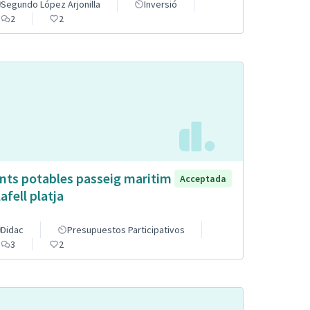
Segundo López Arjonilla
Inversió
2
2
nts potables passeig maritim
Acceptada
afell platja
Didac
Presupuestos Participativos
3
2