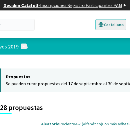
Decidim Calafell
-
Inscripciones Registro Participantes PAM
Castellano
Triar la llengua
E
Menú de usuario
ivos 2019
/
 el mapa
nte elemento es un mapa que presenta los componentes de esta pág
Propuestas
Se pueden crear propuestas del 17 de septiembre al 30 de sept
28 propuestas
Aleatorio
Reciente
A-Z (Alfabético)
Con más adhes