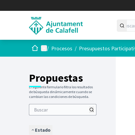
Inicio
Menú principal
/
Procesos
/
Presupuestos Participat
Saltar
El siguie
+
−
Propuestas
El siguiente formulario filtra los resultados
de búsqueda dinámicamente cuando se
cambian las condiciones de búsqueda.
Estado