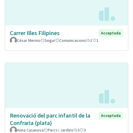
Carrer Illes Filipines
Acceptada
César Merino
Segur
Comunicacions
1
1
Renovació del parc infantil de la
Acceptada
Confraria (plata)
Anna Casanova
Parcs i Jardins
3
3