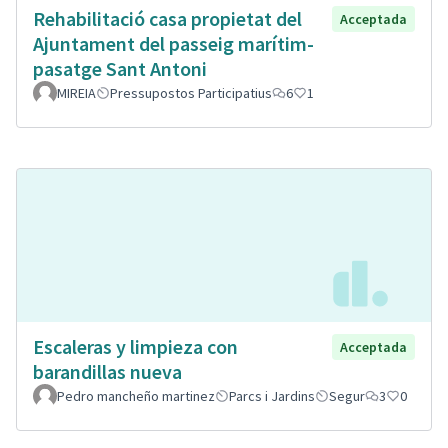
Rehabilitació casa propietat del
Acceptada
Ajuntament del passeig marítim-
pasatge Sant Antoni
MIREIA
Pressupostos Participatius
6
1
Escaleras y limpieza con
Acceptada
barandillas nueva
Pedro mancheño martinez
Parcs i Jardins
Segur
3
0