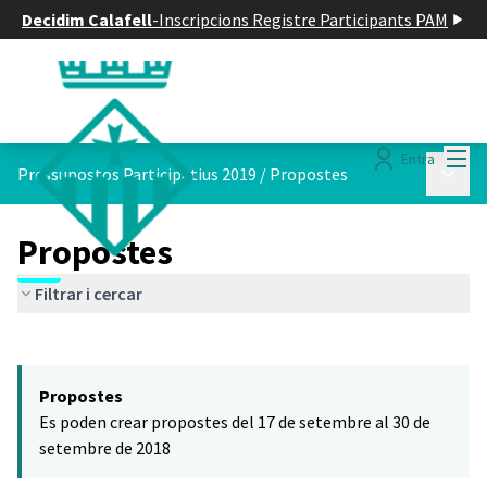
Decidim Calafell
-
Inscripcions Registre Participants PAM
Menú
Entra
Menú p
Pressupostos Participatius 2019
/
Propostes
Propostes
Filtrar i cercar
Saltar el mapa
Leaflet
|
©
HERE maps
El següent element és un mapa que presenta els components d'aq
+
Propostes
−
Es poden crear propostes del 17 de setembre al 30 de
setembre de 2018