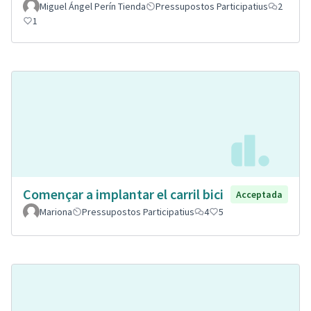
Miguel Ángel Perín Tienda
Pressupostos Participatius
2
1
Començar a implantar el carril bici
Acceptada
Mariona
Pressupostos Participatius
4
5