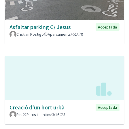
Asfaltar parking C/ Jesus
Acceptada
Cristian Postigo
Aparcaments
1
0
Creació d'un hort urbà
Acceptada
Pau
Parcs i Jardins
16
3