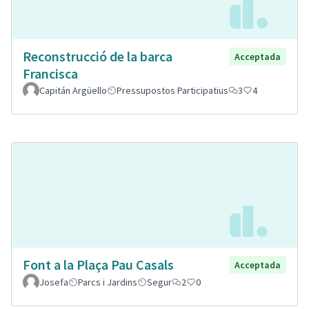
Reconstrucció de la barca
Acceptada
Francisca
Capitán Argüello
Pressupostos Participatius
3
4
Font a la Plaça Pau Casals
Acceptada
Josefa
Parcs i Jardins
Segur
2
0