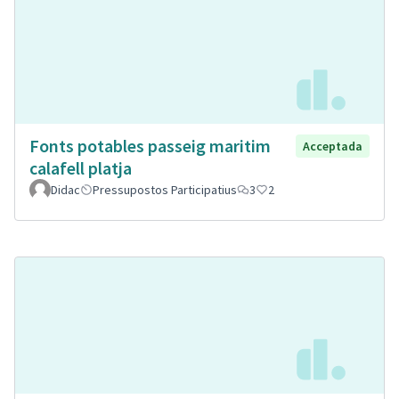
Fonts potables passeig maritim
Acceptada
calafell platja
Didac
Pressupostos Participatius
3
2