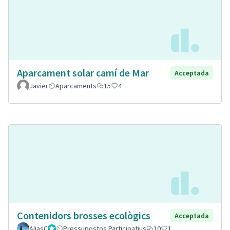
Aparcament solar camí de Mar
Acceptada
Javier
Aparcaments
15
4
Contenidors brosses ecològics
Acceptada
AliasC
Gestor
Pressupostos Participatius
10
1