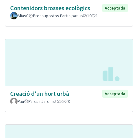
Contenidors brosses ecològics
Acceptada
AliasC
Pressupostos Participatius
10
1
Creació d'un hort urbà
Acceptada
Pau
Parcs i Jardins
16
3