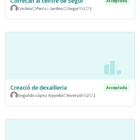
Correcan al centre de Segur
Acceptada
Cristina
Parcs i Jardins
Segur
1
1
Creació de dexailleria
Acceptada
Segundo López Arjonilla
Inversió
2
2