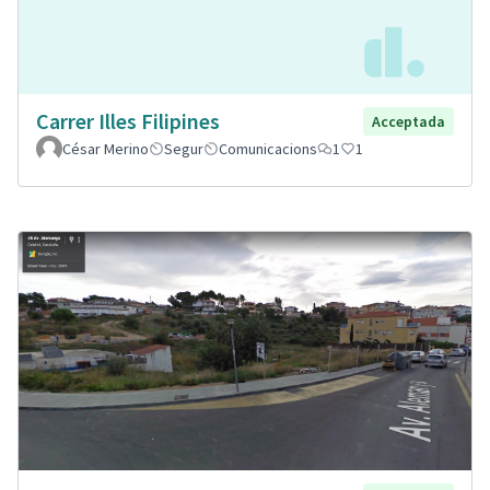
Carrer Illes Filipines
Acceptada
César Merino
Segur
Comunicacions
1
1