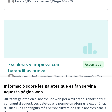
Josefa
Parcs i Jardins
Segur
2
0
Escaleras y limpieza con
Acceptada
barandillas nueva
Pedro mancheño martinez
Parcs i Jardins
Segur
3
0
Informació sobre les galetes que es fan servir a
aquesta pàgina web
Utilitzem galetes en el nostre lloc web per a millorar el rendiment i el
Termes i condicions d'ús
contingut d'aquest. Les galetes ens permeten oferir una experiència
Configuració de les galetes
d'usuari i uns continguts més personalitzats des dels nostres canals
Decidim Calafell a X
Decidim Calafell a Facebook
Decidim Calafell a YouTube
Decidim Calafell a GitHub