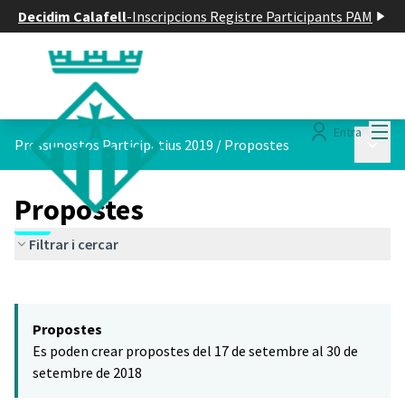
Decidim Calafell
-
Inscripcions Registre Participants PAM
Menú
Entra
Menú p
Pressupostos Participatius 2019
/
Propostes
Propostes
Filtrar i cercar
Saltar el mapa
Leaflet
|
©
HERE maps
El següent element és un mapa que presenta els components d'aq
+
Propostes
−
Es poden crear propostes del 17 de setembre al 30 de
setembre de 2018