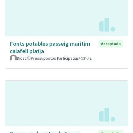
Fonts potables passeig maritim
Acceptada
calafell platja
Didac
Pressupostos Participatius
3
2