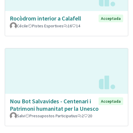
Rocòdrom interior a Calafell
Acceptada
Cécile
Pistes Esportives
16
14
Nou Bot Salvavides - Centenari i
Acceptada
Patrimoni humanitat per la Unesco
Salvi
Pressupostos Participatius
2
20