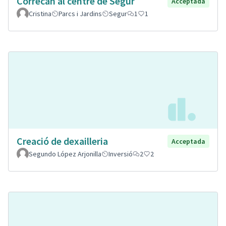
Correcan al centre de Segur
Acceptada
Cristina
Parcs i Jardins
Segur
1
1
Creació de dexailleria
Acceptada
Segundo López Arjonilla
Inversió
2
2