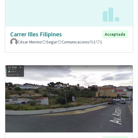
Carrer Illes Filipines
Acceptada
César Merino
Segur
Comunicacions
1
1