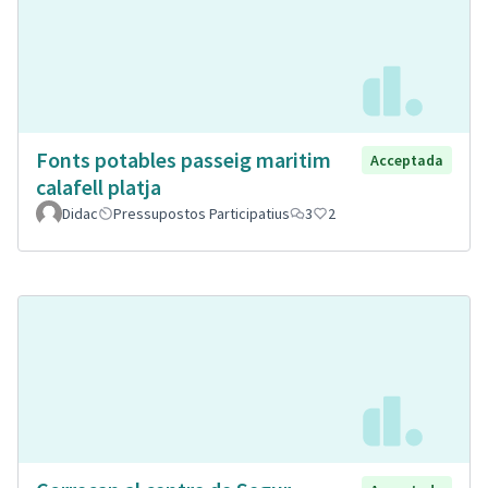
Fonts potables passeig maritim
Acceptada
calafell platja
Didac
Pressupostos Participatius
3
2