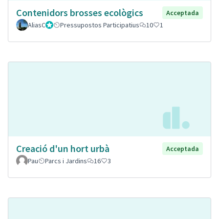
Contenidors brosses ecològics
Acceptada
AliasC
Gestor
Pressupostos Participatius
10
1
Creació d'un hort urbà
Acceptada
Pau
Parcs i Jardins
16
3