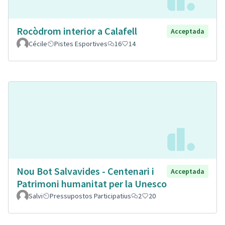
Rocòdrom interior a Calafell
Acceptada
Cécile
Pistes Esportives
16
14
Nou Bot Salvavides - Centenari i
Acceptada
Patrimoni humanitat per la Unesco
Salvi
Pressupostos Participatius
2
20