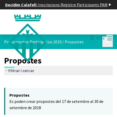
Decidim Calafell
-
Inscripcions Registre Participants PAM
Menú
Entra
Menú p
Pressupostos Participatius 2019
/
Propostes
Propostes
Filtrar i cercar
Saltar el mapa
Leaflet
|
©
HERE maps
El següent element és un mapa que presenta els components d'aq
+
Propostes
−
Es poden crear propostes del 17 de setembre al 30 de
setembre de 2018