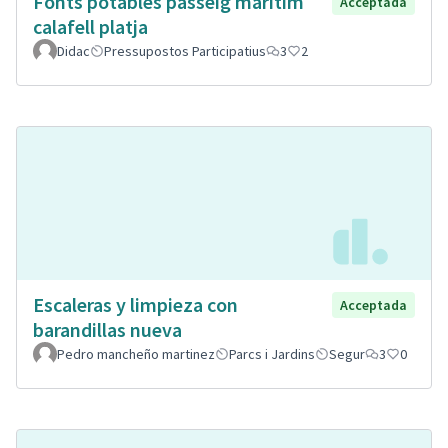
Fonts potables passeig maritim
Acceptada
calafell platja
Didac
Pressupostos Participatius
3
2
Escaleras y limpieza con
Acceptada
barandillas nueva
Pedro mancheño martinez
Parcs i Jardins
Segur
3
0