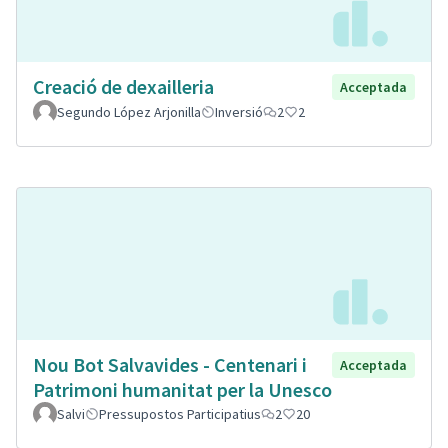
Creació de dexailleria
Acceptada
Segundo López Arjonilla
Inversió
2
2
Nou Bot Salvavides - Centenari i
Acceptada
Patrimoni humanitat per la Unesco
Salvi
Pressupostos Participatius
2
20