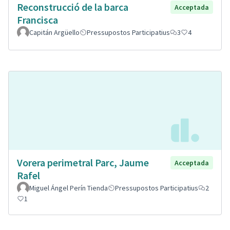
Reconstrucció de la barca
Acceptada
Francisca
Capitán Argüello
Pressupostos Participatius
3
4
Vorera perimetral Parc, Jaume
Acceptada
Rafel
Miguel Ángel Perín Tienda
Pressupostos Participatius
2
1