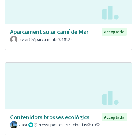
Aparcament solar camí de Mar
Acceptada
Javier
Aparcaments
15
4
Contenidors brosses ecològics
Acceptada
AliasC
Gestor
Pressupostos Participatius
10
1