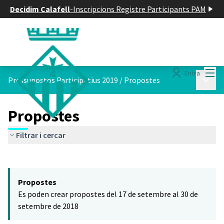
Decidim Calafell
-
Inscripcions Registre Participants PAM
Menú
Entra
Menú p
Pressupostos Participatius 2019
/
Propostes
Propostes
Filtrar i cercar
Saltar el mapa
Leaflet
|
©
HERE maps
El següent element és un mapa que presenta els components d'aq
+
Propostes
−
Es poden crear propostes del 17 de setembre al 30 de
setembre de 2018