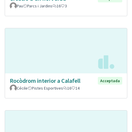
Pau
Parcs i Jardins
16
3
Rocòdrom interior a Calafell
Acceptada
Cécile
Pistes Esportives
16
14