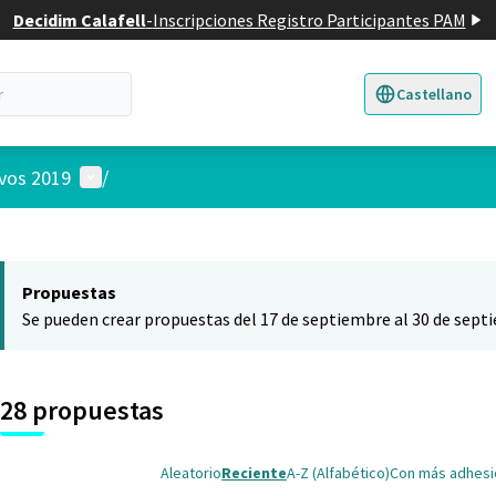
Decidim Calafell
-
Inscripciones Registro Participantes PAM
Castellano
Triar la llengua
E
Menú de usuario
ivos 2019
/
 el mapa
nte elemento es un mapa que presenta los componentes de esta pág
Propuestas
Se pueden crear propuestas del 17 de septiembre al 30 de sept
28 propuestas
Aleatorio
Reciente
A-Z (Alfabético)
Con más adhes