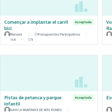
Començar a implantar el carril
Vo
Acceptada
bici
Ra
Mariona
Presupuestos Participativos
4
5
Pistas de petanca y parque
Es
Acceptada
infantil
AAVV LA MUNTANYA DE MÁS ROMEU