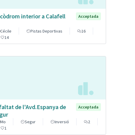
còdrom interior a Calafell
Acceptada
Cécile
Pistas Deportivas
16
14
faltat de l'Avd.Espanya de
Acceptada
gur
Mo
Segur
Inversió
2
1