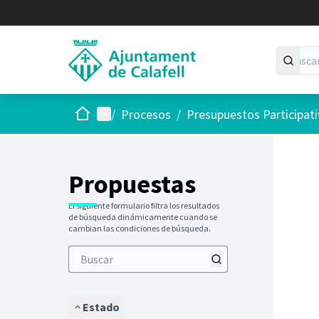
Inicio
Menú principal
/
Procesos
/
Presupuestos Participat
Saltar
El siguie
+
−
Propuestas
El siguiente formulario filtra los resultados
de búsqueda dinámicamente cuando se
cambian las condiciones de búsqueda.
Estado