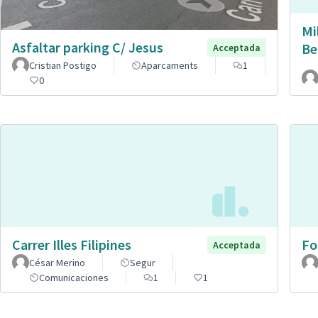
Mi
Asfaltar parking C/ Jesus
Be
Acceptada
Cristian Postigo
Aparcaments
1
0
Carrer Illes Filipines
Fo
Acceptada
César Merino
Segur
Comunicaciones
1
1