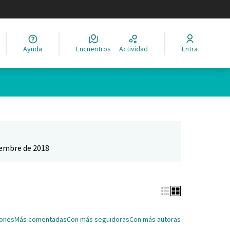
legir el idioma
Ayuda
Encuentros
Actividad
Entra
Leaflet
|
©
HERE maps
ina como puntos en el mapa. El elemento se puede utilizar con un 
iembre de 2018
iones
Más comentadas
Con más seguidoras
Con más autoras