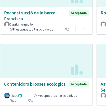
Reconstrucció de la barca
Ro
Acceptada
Francisca
Capitán Argüello
Presupuestos Participativos
3
4
Contenidors brosses ecològics
As
Acceptada
Se
AliasC
Gestor
Presupuestos Participativos
10
1