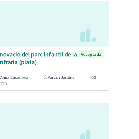
novació del parc infantil de la
Acceptada
nfraria (plata)
Anna Casanova
Parcs i Jardins
3
3