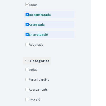
Todos
No contestada
Acceptada
En avaluació
Rebutjada
~ Categories
Todas
Parcs i Jardins
Aparcaments
Inversió