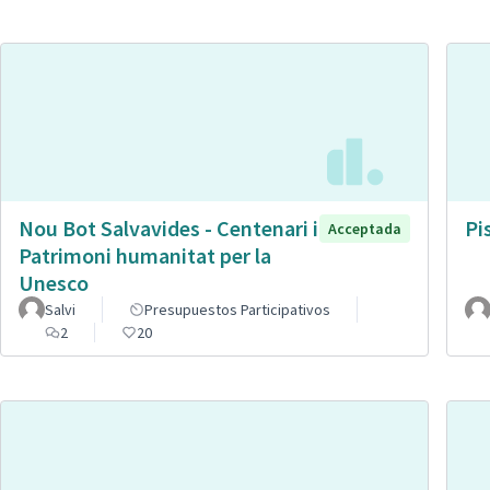
Nou Bot Salvavides - Centenari i
Pi
Acceptada
Patrimoni humanitat per la
Unesco
Salvi
Presupuestos Participativos
2
20