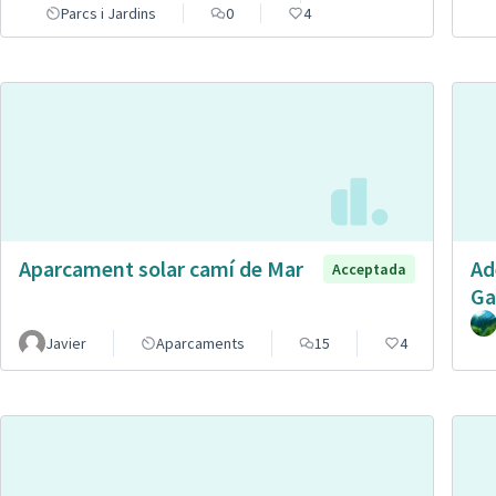
Parcs i Jardins
0
4
Aparcament solar camí de Mar
Ad
Acceptada
Ga
Javier
Aparcaments
15
4