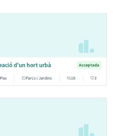
eació d'un hort urbà
Acceptada
Pau
Parcs i Jardins
16
3