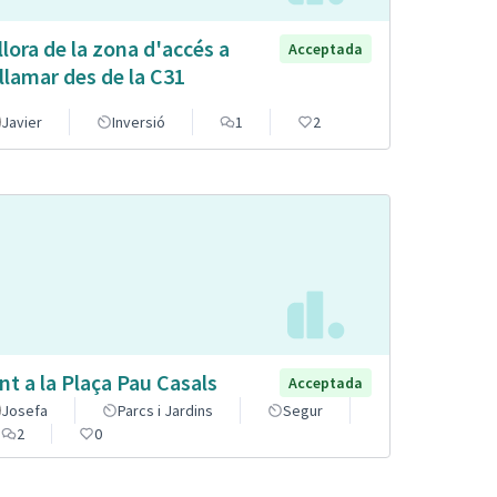
llora de la zona d'accés a
Acceptada
llamar des de la C31
Javier
Inversió
1
2
nt a la Plaça Pau Casals
Acceptada
Josefa
Parcs i Jardins
Segur
2
0