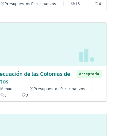
Presupuestos Participativos
16
4
ecuación de las Colonias de
Acceptada
tos
Menuda
Presupuestos Participativos
3
3