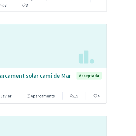
3
3
arcament solar camí de Mar
Acceptada
Javier
Aparcaments
15
4