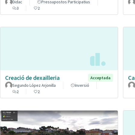
Didac
Pressupostos Participatius
3
2
Creació de dexailleria
Car
Acceptada
Segundo López Arjonilla
Inversió
2
2