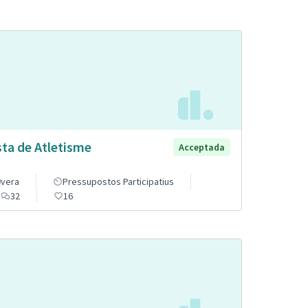
sta de Atletisme
Acceptada
vera
Pressupostos Participatius
32
16