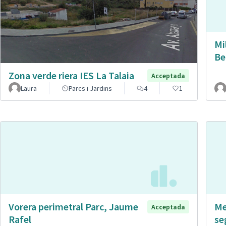
Mi
Be
Zona verde riera IES La Talaia
Acceptada
Laura
Parcs i Jardins
4
1
Vorera perimetral Parc, Jaume
Me
Acceptada
Rafel
se