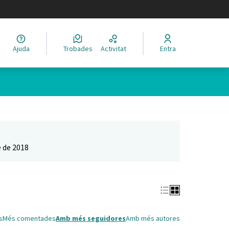
legir el idioma
Ajuda
Trobades
Activitat
Entra
Leaflet
|
©
HERE maps
 com a punts al mapa. L'element es pot fer servir amb un lector 
 de 2018
s
Més comentades
Amb més seguidores
Amb més autores