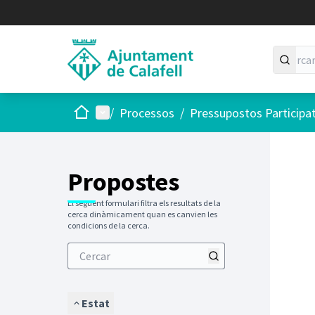
Inici
Menú principal
/
Processos
/
Pressupostos Participa
Saltar
El següen
+
−
Propostes
El següent formulari filtra els resultats de la
cerca dinàmicament quan es canvien les
condicions de la cerca.
Estat