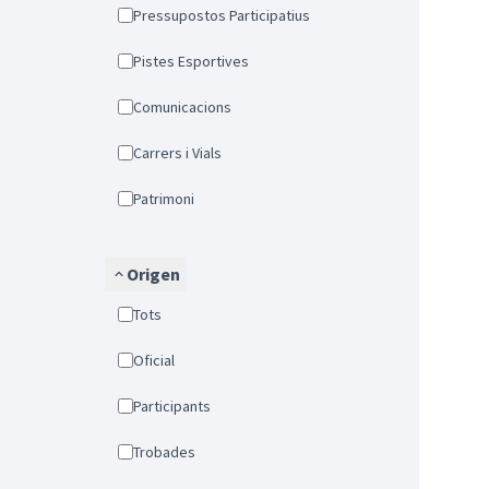
Pressupostos Participatius
Pistes Esportives
Comunicacions
Carrers i Vials
Patrimoni
Origen
Tots
Oficial
Participants
Trobades