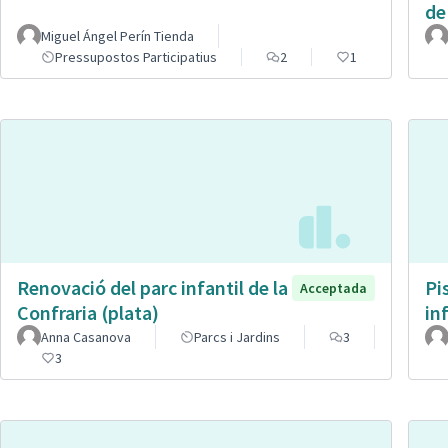
de
Miguel Ángel Perín Tienda
Pressupostos Participatius
2
1
Renovació del parc infantil de la
Pi
Acceptada
Confraria (plata)
in
Anna Casanova
Parcs i Jardins
3
3