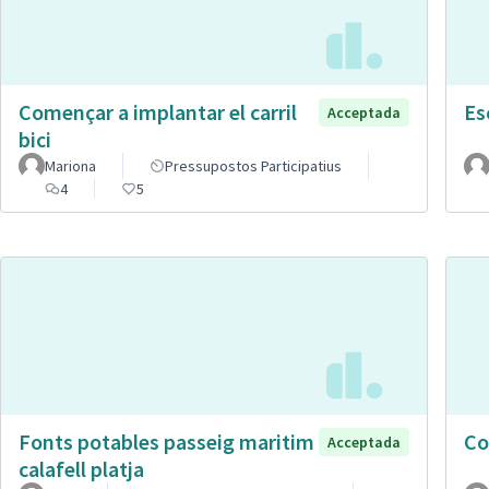
Començar a implantar el carril
Es
Acceptada
bici
Mariona
Pressupostos Participatius
4
5
Fonts potables passeig maritim
Co
Acceptada
calafell platja