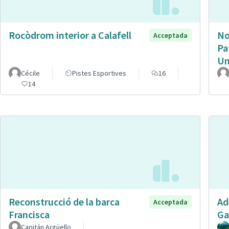
Rocòdrom interior a Calafell
No
Acceptada
Pa
Un
Cécile
Pistes Esportives
16
14
Reconstrucció de la barca
Ad
Acceptada
Francisca
Ga
Capitán Argüello