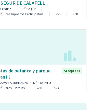
 SEGUR DE CALAFELL
Cristina
Segur
Pressupostos Participatius
5
0
stas de petanca y parque
Acceptada
fantil
AAVV LA MUNTANYA DE MÁS ROMEU
Parcs i Jardins
0
4