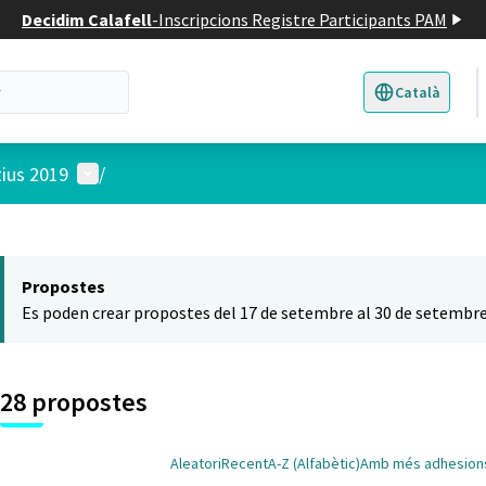
Decidim Calafell
-
Inscripcions Registre Participants PAM
Català
Triar la llengua
E
Menú d'usuari
tius 2019
/
 el mapa
t element és un mapa que presenta els components d'aquesta pàgina
Propostes
Es poden crear propostes del 17 de setembre al 30 de setembre
28 propostes
Aleatori
Recent
A-Z (Alfabètic)
Amb més adhesion