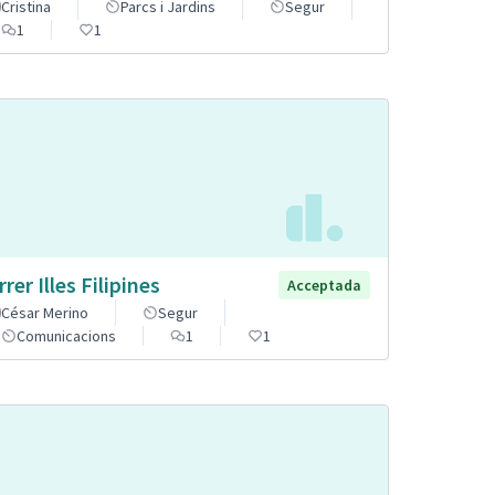
Cristina
Parcs i Jardins
Segur
1
1
rer Illes Filipines
Acceptada
César Merino
Segur
Comunicacions
1
1