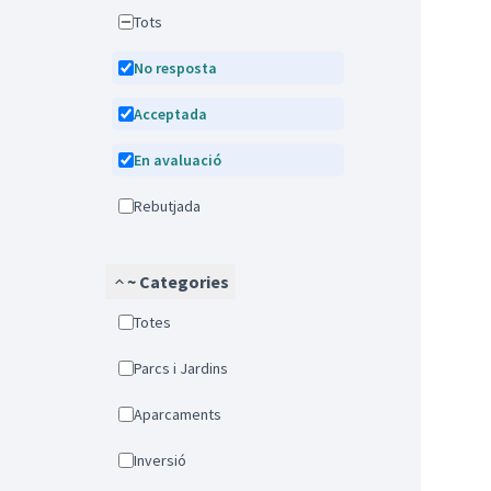
Tots
No resposta
Acceptada
En avaluació
Rebutjada
~ Categories
Totes
Parcs i Jardins
Aparcaments
Inversió