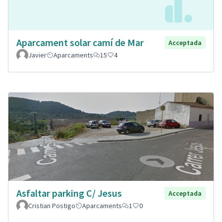
Aparcament solar camí de Mar
Acceptada
Javier
Aparcaments
15
4
Asfaltar parking C/ Jesus
Acceptada
Cristian Postigo
Aparcaments
1
0