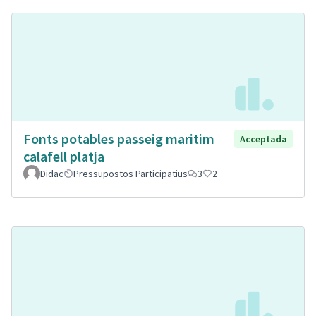
Fonts potables passeig maritim
Acceptada
calafell platja
Didac
Pressupostos Participatius
3
2