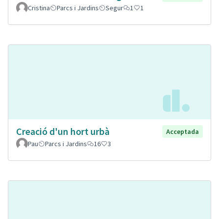
Cristina
Parcs i Jardins
Segur
1
1
Creació d'un hort urbà
Acceptada
Pau
Parcs i Jardins
16
3