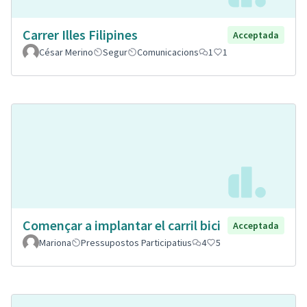
Carrer Illes Filipines
Acceptada
César Merino
Segur
Comunicacions
1
1
Començar a implantar el carril bici
Acceptada
Mariona
Pressupostos Participatius
4
5