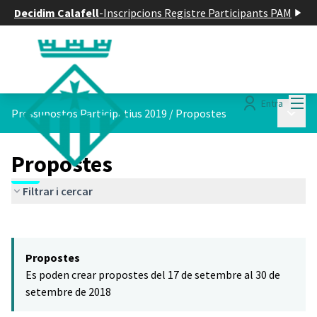
Decidim Calafell
-
Inscripcions Registre Participants PAM
Menú
Entra
Menú p
Pressupostos Participatius 2019
/
Propostes
Propostes
Filtrar i cercar
Saltar el mapa
Leaflet
|
©
HERE maps
El següent element és un mapa que presenta els components d'aq
+
Propostes
−
Es poden crear propostes del 17 de setembre al 30 de
setembre de 2018