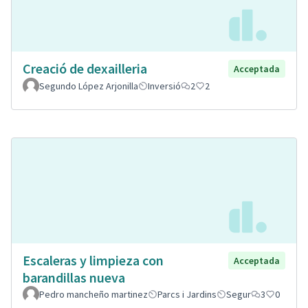
Creació de dexailleria
Acceptada
Segundo López Arjonilla
Inversió
2
2
Escaleras y limpieza con
Acceptada
barandillas nueva
Pedro mancheño martinez
Parcs i Jardins
Segur
3
0