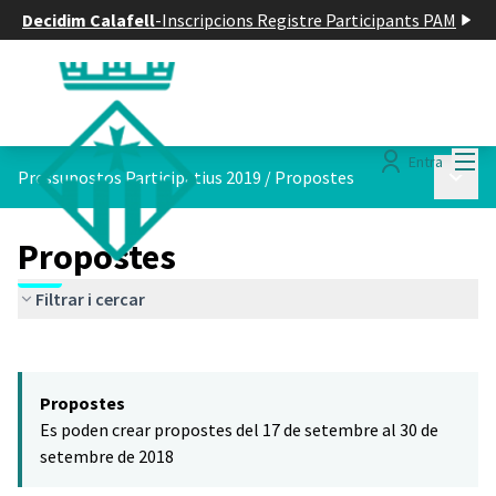
Decidim Calafell
-
Inscripcions Registre Participants PAM
Menú
Entra
Menú p
Pressupostos Participatius 2019
/
Propostes
Propostes
Filtrar i cercar
Saltar el mapa
Leaflet
|
©
HERE maps
El següent element és un mapa que presenta els components d'aq
+
Propostes
−
Es poden crear propostes del 17 de setembre al 30 de
setembre de 2018