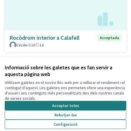
Rocòdrom interior a Calafell
Acceptada
Cécile
16
14
Veure totes les propostes retirades
Informació sobre les galetes que es fan servir a
aquesta pàgina web
Utilitzem galetes en el nostre lloc web per a millorar el rendiment i el
Termes i condicions d'ús
contingut d'aquest. Les galetes ens permeten oferir una experiència
Configuració de les galetes
d'usuari i uns continguts més personalitzats des dels nostres canals
Decidim Calafell a X
Decidim Calafell a Facebook
Decidim Calafell a YouTube
Decidim Calafell a GitHub
de xarxes socials.
(Enllaç extern)
(Enllaç extern)
(Enllaç extern)
(Enllaç extern)
Acceptar totes
Rebutjar-les
Amb llicènc
(Enllaç exte
Configuració
(Enllaç extern)
Web creada amb
programari lliure
.
(Enllaç extern)