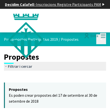
Decidim Calafell
-
Inscripcions Registre Participants PAM
Menú
Entra
Menú p
Pressupostos Participatius 2019
/
Propostes
Propostes
Filtrar i cercar
Saltar el mapa
Leaflet
|
©
HERE maps
El següent element és un mapa que presenta els components d'aq
+
Propostes
−
Es poden crear propostes del 17 de setembre al 30 de
setembre de 2018