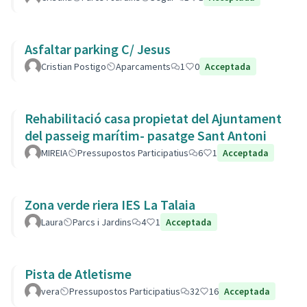
Asfaltar parking C/ Jesus
Cristian Postigo
Aparcaments
1
0
Acceptada
Rehabilitació casa propietat del Ajuntament
del passeig marítim- pasatge Sant Antoni
MIREIA
Pressupostos Participatius
6
1
Acceptada
Zona verde riera IES La Talaia
Laura
Parcs i Jardins
4
1
Acceptada
Pista de Atletisme
vera
Pressupostos Participatius
32
16
Acceptada