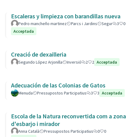
Escaleras y limpieza con barandillas nueva
Pedro mancheño martinez
Parcs i Jardins
Segur
3
0
Acceptada
Creació de dexailleria
Segundo López Arjonilla
Inversió
2
2
Acceptada
Adecuación de las Colonias de Gatos
Menuda
Pressupostos Participatius
3
3
Acceptada
Escola de la Natura reconvertida com a zona
d'esbarjo i mirador
Anna Català
Pressupostos Participatius
0
0