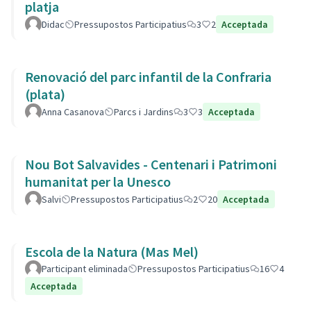
platja
Didac
Pressupostos Participatius
3
2
Acceptada
Renovació del parc infantil de la Confraria
(plata)
Anna Casanova
Parcs i Jardins
3
3
Acceptada
Nou Bot Salvavides - Centenari i Patrimoni
humanitat per la Unesco
Salvi
Pressupostos Participatius
2
20
Acceptada
Escola de la Natura (Mas Mel)
Participant eliminada
Pressupostos Participatius
16
4
Acceptada