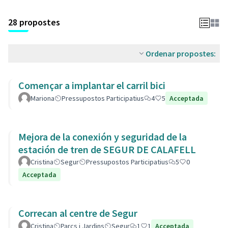
28 propostes
Ordenar propostes:
Començar a implantar el carril bici
Mariona
Pressupostos Participatius
4
5
Acceptada
Mejora de la conexión y seguridad de la
estación de tren de SEGUR DE CALAFELL
Cristina
Segur
Pressupostos Participatius
5
0
Acceptada
Correcan al centre de Segur
Cristina
Parcs i Jardins
Segur
1
1
Acceptada