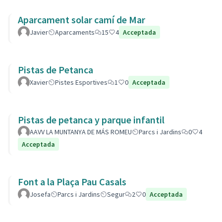
Aparcament solar camí de Mar
Javier
Aparcaments
15
4
Acceptada
Pistas de Petanca
Xavier
Pistes Esportives
1
0
Acceptada
Pistas de petanca y parque infantil
AAVV LA MUNTANYA DE MÁS ROMEU
Parcs i Jardins
0
4
Acceptada
Font a la Plaça Pau Casals
Josefa
Parcs i Jardins
Segur
2
0
Acceptada