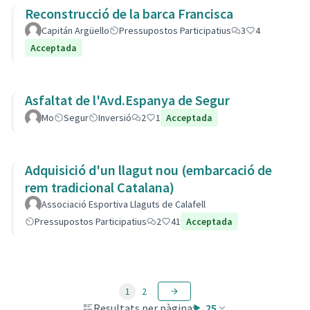
Reconstrucció de la barca Francisca
Capitán Argüello
Pressupostos Participatius
3
4
Acceptada
Asfaltat de l'Avd.Espanya de Segur
Mo
Segur
Inversió
2
1
Acceptada
Adquisició d'un llagut nou (embarcació de
rem tradicional Catalana)
Associació Esportiva Llaguts de Calafell
Pressupostos Participatius
2
41
Acceptada
1
2
Resultats per pàgina:
25