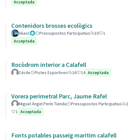
Acceptada
Contenidors brosses ecològics
AliasC
Gestor
Pressupostos Participatius
10
1
Acceptada
Rocòdrom interior a Calafell
Cécile
Pistes Esportives
16
14
Acceptada
Vorera perimetral Parc, Jaume Rafel
Miguel Ángel Perín Tienda
Pressupostos Participatius
2
1
Acceptada
Fonts potables passeig maritim calafell