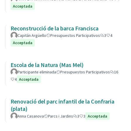
Acceptada
Reconstrucció de la barca Francisca
Capitán Argüello
Presupuestos Participativos
3
4
Acceptada
Escola de la Natura (Mas Mel)
Participante eliminada
Presupuestos Participativos
16
4
Acceptada
Renovació del parc infantil de la Confraria
(plata)
Anna Casanova
Parcs i Jardins
3
3
Acceptada