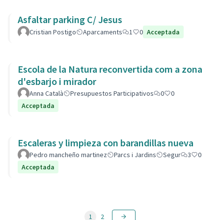
Asfaltar parking C/ Jesus
Cristian Postigo
Aparcaments
1
0
Acceptada
Escola de la Natura reconvertida com a zona
d'esbarjo i mirador
Anna Català
Presupuestos Participativos
0
0
Acceptada
Escaleras y limpieza con barandillas nueva
Pedro mancheño martinez
Parcs i Jardins
Segur
3
0
Acceptada
1
2