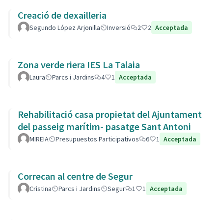
Creació de dexailleria
Segundo López Arjonilla
Inversió
2
2
Acceptada
Zona verde riera IES La Talaia
Laura
Parcs i Jardins
4
1
Acceptada
Rehabilitació casa propietat del Ajuntament
del passeig marítim- pasatge Sant Antoni
MIREIA
Presupuestos Participativos
6
1
Acceptada
Correcan al centre de Segur
Cristina
Parcs i Jardins
Segur
1
1
Acceptada