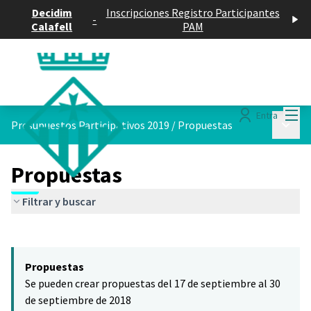
Decidim
Inscripciones Registro Participantes
-
Calafell
PAM
Menú
Entra
Menú p
Presupuestos Participativos 2019
/
Propuestas
Propuestas
Filtrar y buscar
Saltar el mapa
Leaflet
|
©
HERE maps
El siguiente elemento es un mapa que presenta los componentes 
+
Propuestas
−
Se pueden crear propuestas del 17 de septiembre al 30
de septiembre de 2018