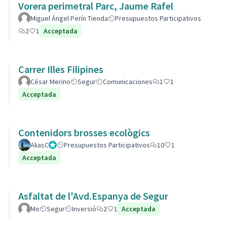
Vorera perimetral Parc, Jaume Rafel
Miguel Ángel Perín Tienda
Presupuestos Participativos
2
1
Acceptada
Carrer Illes Filipines
César Merino
Segur
Comunicaciones
1
1
Acceptada
Contenidors brosses ecològics
AliasC
Gestor
Presupuestos Participativos
10
1
Acceptada
Asfaltat de l'Avd.Espanya de Segur
Mo
Segur
Inversió
2
1
Acceptada