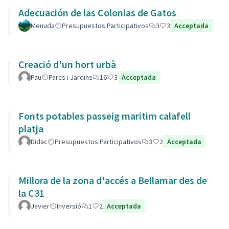
Adecuación de las Colonias de Gatos
Menuda
Presupuestos Participativos
3
3
Acceptada
Creació d'un hort urbà
Pau
Parcs i Jardins
16
3
Acceptada
Fonts potables passeig maritim calafell
platja
Didac
Presupuestos Participativos
3
2
Acceptada
Millora de la zona d'accés a Bellamar des de
la C31
Javier
Inversió
1
2
Acceptada