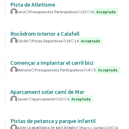
Pista de Atletisme
vera
Presupuestos Participativos
32
16
Acceptada
Rocòdrom interior a Calafell
Cécile
Pistas Deportivas
16
14
Acceptada
Començar a implantar el carril bici
Mariona
Presupuestos Participativos
4
5
Acceptada
Aparcament solar camí de Mar
Javier
Aparcaments
15
4
Acceptada
Pistas de petanca y parque infantil
AAVV LA MUNTANYA DE MÁS ROMEU
Parcs i Jardins
0
4