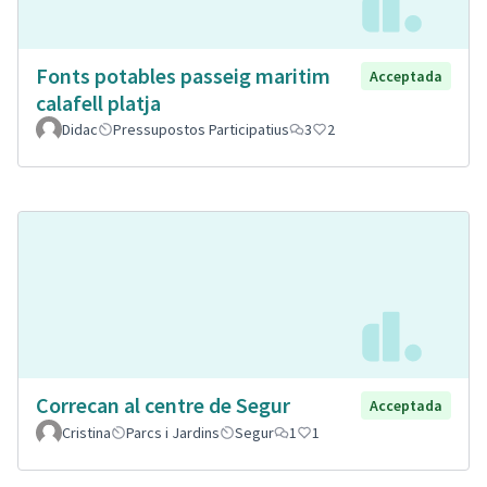
Fonts potables passeig maritim
Acceptada
calafell platja
Didac
Pressupostos Participatius
3
2
Correcan al centre de Segur
Acceptada
Cristina
Parcs i Jardins
Segur
1
1