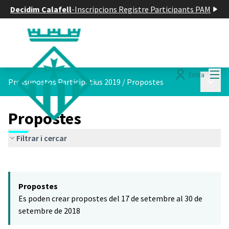
Decidim Calafell
-
Inscripcions Registre Participants PAM
Menú
Entra
Menú p
Pressupostos Participatius 2019
/
Propostes
Propostes
Filtrar i cercar
Saltar el mapa
Leaflet
|
©
HERE maps
El següent element és un mapa que presenta els components d'aq
+
Propostes
−
Es poden crear propostes del 17 de setembre al 30 de
setembre de 2018