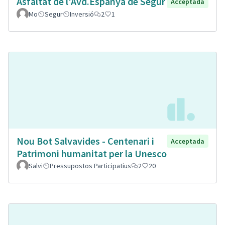
Asfaltat de l'Avd.Espanya de Segur
Acceptada
Mo
Segur
Inversió
2
1
Nou Bot Salvavides - Centenari i
Acceptada
Patrimoni humanitat per la Unesco
Salvi
Pressupostos Participatius
2
20