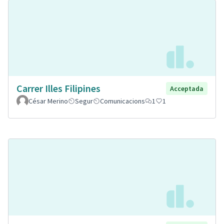
Carrer Illes Filipines
Acceptada
César Merino
Segur
Comunicacions
1
1