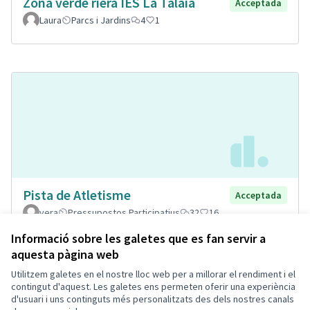
Zona verde riera IES La Talaia
Acceptada
Laura
Parcs i Jardins
4
1
Pista de Atletisme
Acceptada
vera
Pressupostos Participatius
32
16
Informació sobre les galetes que es fan servir a
aquesta pàgina web
Utilitzem galetes en el nostre lloc web per a millorar el rendiment i el
Termes i condicions d'ús
contingut d'aquest. Les galetes ens permeten oferir una experiència
Configuració de les galetes
d'usuari i uns continguts més personalitzats des dels nostres canals
Decidim Calafell a X
Decidim Calafell a Facebook
Decidim Calafell a YouTube
Decidim Calafell a GitHub