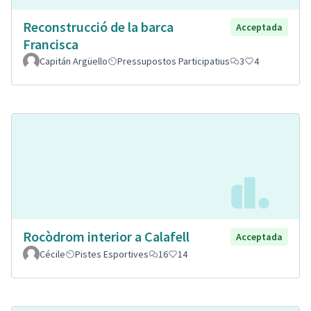
Reconstrucció de la barca
Acceptada
Francisca
Capitán Argüello
Pressupostos Participatius
3
4
Rocòdrom interior a Calafell
Acceptada
Cécile
Pistes Esportives
16
14