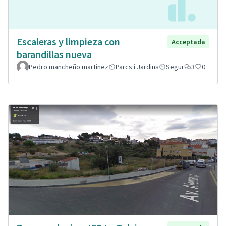
Escaleras y limpieza con
Acceptada
barandillas nueva
Pedro mancheño martinez
Parcs i Jardins
Segur
3
0