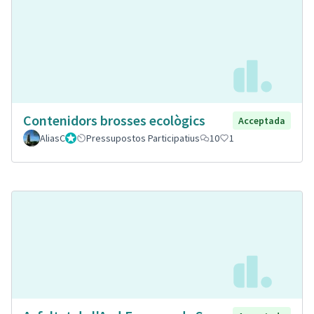
Contenidors brosses ecològics
Acceptada
AliasC
Gestor
Pressupostos Participatius
10
1