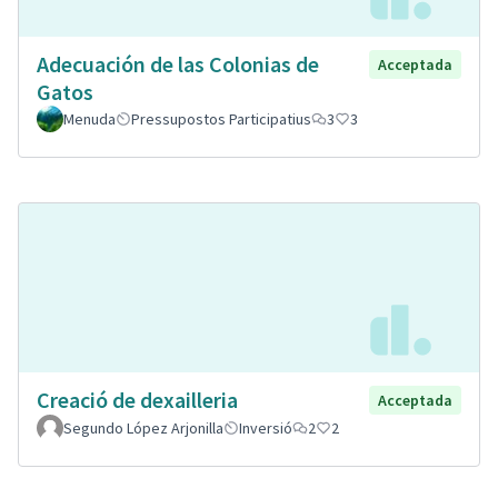
Adecuación de las Colonias de
Acceptada
Gatos
Menuda
Pressupostos Participatius
3
3
Creació de dexailleria
Acceptada
Segundo López Arjonilla
Inversió
2
2