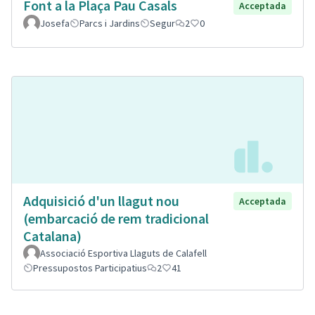
Font a la Plaça Pau Casals
Acceptada
Josefa
Parcs i Jardins
Segur
2
0
Adquisició d'un llagut nou
Acceptada
(embarcació de rem tradicional
Catalana)
Associació Esportiva Llaguts de Calafell
Pressupostos Participatius
2
41