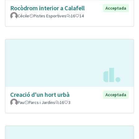
Rocòdrom interior a Calafell
Acceptada
Cécile
Pistes Esportives
16
14
Creació d'un hort urbà
Acceptada
Pau
Parcs i Jardins
16
3