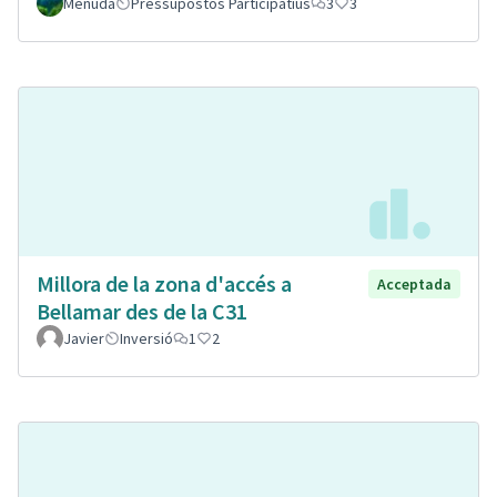
Menuda
Pressupostos Participatius
3
3
Millora de la zona d'accés a
Acceptada
Bellamar des de la C31
Javier
Inversió
1
2