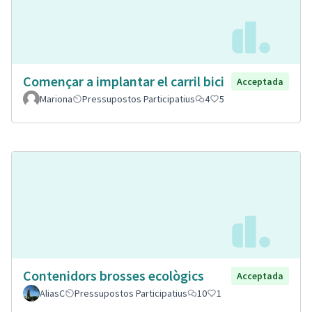
Començar a implantar el carril bici
Acceptada
Mariona
Pressupostos Participatius
4
5
Contenidors brosses ecològics
Acceptada
AliasC
Pressupostos Participatius
10
1