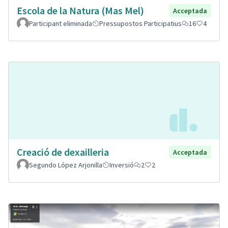
Escola de la Natura (Mas Mel)
Acceptada
Participant eliminada
Pressupostos Participatius
16
4
Creació de dexailleria
Acceptada
Segundo López Arjonilla
Inversió
2
2