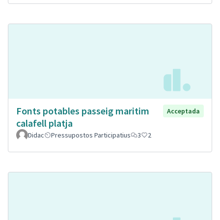
Fonts potables passeig maritim
Acceptada
calafell platja
Didac
Pressupostos Participatius
3
2