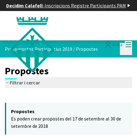
Decidim Calafell
-
Inscripcions Registre Participants PAM
Menú
Entra
Menú p
Pressupostos Participatius 2019
/
Propostes
Propostes
Filtrar i cercar
Saltar el mapa
Leaflet
|
©
HERE maps
El següent element és un mapa que presenta els components d'aq
+
Propostes
−
Es poden crear propostes del 17 de setembre al 30 de
setembre de 2018