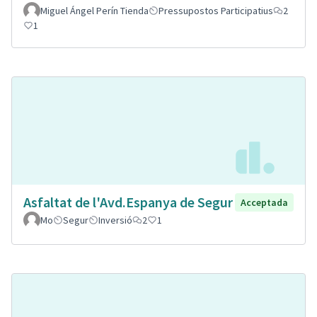
Miguel Ángel Perín Tienda
Pressupostos Participatius
2
1
Asfaltat de l'Avd.Espanya de Segur
Acceptada
Mo
Segur
Inversió
2
1