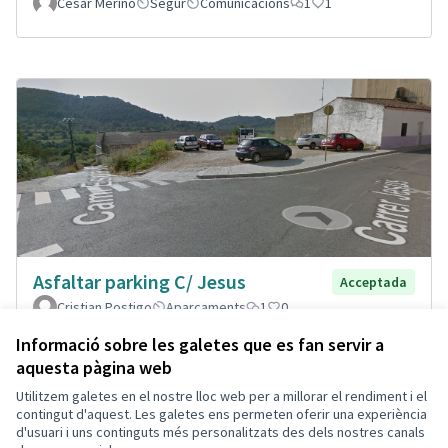
César Merino
Segur
Comunicacions
1
1
Asfaltar parking C/ Jesus
Acceptada
Cristian Postigo
Aparcaments
1
0
Informació sobre les galetes que es fan servir a
aquesta pàgina web
Utilitzem galetes en el nostre lloc web per a millorar el rendiment i el
Termes i condicions d'ús
contingut d'aquest. Les galetes ens permeten oferir una experiència
Configuració de les galetes
d'usuari i uns continguts més personalitzats des dels nostres canals
Decidim Calafell a X
Decidim Calafell a Facebook
Decidim Calafell a YouTube
Decidim Calafell a GitHub