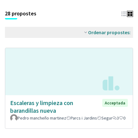
28 propostes
Ordenar propostes:
Escaleras y limpieza con
Acceptada
barandillas nueva
Pedro mancheño martinez
Parcs i Jardins
Segur
3
0