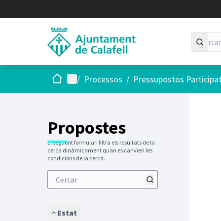
Inici
Menú principal
/
Processos
/
Pressupostos Participa
Saltar
El següen
+
−
Propostes
El següent formulari filtra els resultats de la
cerca dinàmicament quan es canvien les
condicions de la cerca.
Estat