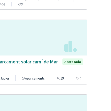
3
3
arcament solar camí de Mar
Acceptada
Javier
Aparcaments
15
4