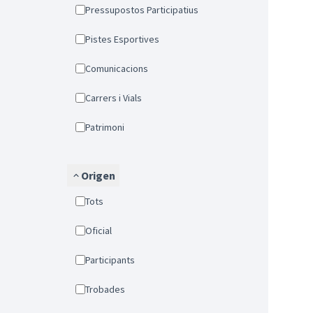
Pressupostos Participatius
Pistes Esportives
Comunicacions
Carrers i Vials
Patrimoni
Origen
Tots
Oficial
Participants
Trobades