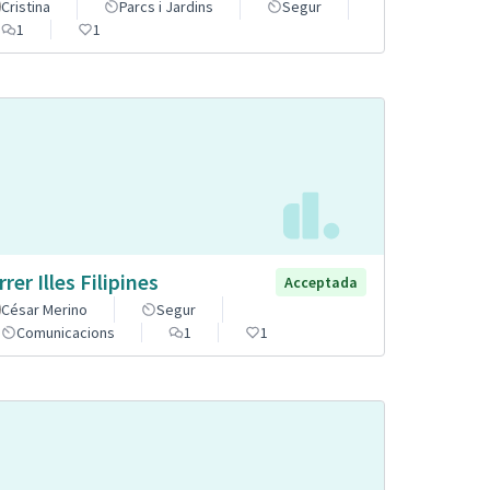
Cristina
Parcs i Jardins
Segur
1
1
rer Illes Filipines
Acceptada
César Merino
Segur
Comunicacions
1
1