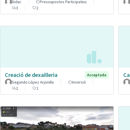
Didac
Pressupostos Participatius
3
2
Creació de dexailleria
Car
Acceptada
Segundo López Arjonilla
Inversió
2
2