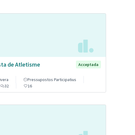
sta de Atletisme
Acceptada
vera
Pressupostos Participatius
32
16