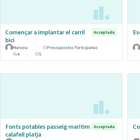
Començar a implantar el carril
Es
Acceptada
bici
Mariona
Pressupostos Participatius
4
5
Fonts potables passeig maritim
Co
Acceptada
calafell platja