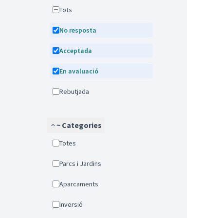
Tots
No resposta
Acceptada
En avaluació
Rebutjada
~ Categories
Totes
Parcs i Jardins
Aparcaments
Inversió