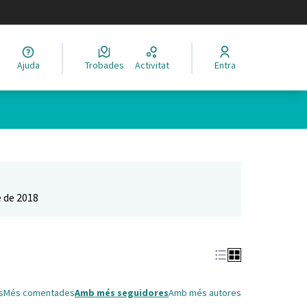
legir el idioma
Ajuda
Trobades
Activitat
Entra
Leaflet
|
©
HERE maps
 com a punts al mapa. L'element es pot fer servir amb un lector 
 de 2018
s
Més comentades
Amb més seguidores
Amb més autores