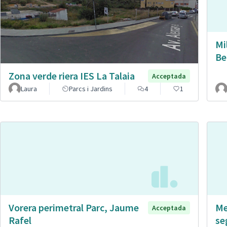
Mi
Be
Zona verde riera IES La Talaia
Acceptada
Laura
Parcs i Jardins
4
1
Vorera perimetral Parc, Jaume
Me
Acceptada
Rafel
se