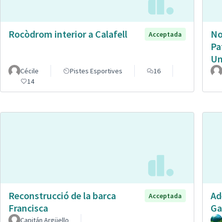
Rocòdrom interior a Calafell
No
Acceptada
Pa
Un
Cécile
Pistes Esportives
16
14
Reconstrucció de la barca
Ad
Acceptada
Francisca
Ga
Capitán Argüello