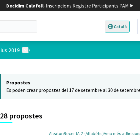
Decidim Calafell
-
Inscripcions Registre Participants PAM
Català
Triar la llengua
E
Menú d'usuari
tius 2019
/
 el mapa
t element és un mapa que presenta els components d'aquesta pàgina
Propostes
Es poden crear propostes del 17 de setembre al 30 de setembre
28 propostes
Aleatori
Recent
A-Z (Alfabètic)
Amb més adhesion