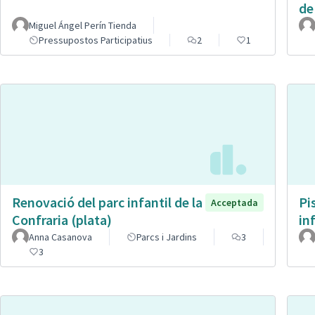
de
Miguel Ángel Perín Tienda
Pressupostos Participatius
2
1
Renovació del parc infantil de la
Pi
Acceptada
Confraria (plata)
in
Anna Casanova
Parcs i Jardins
3
3