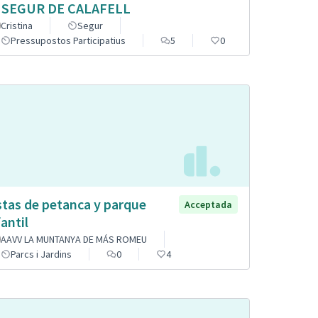
 SEGUR DE CALAFELL
Cristina
Segur
Pressupostos Participatius
5
0
stas de petanca y parque
Acceptada
fantil
AAVV LA MUNTANYA DE MÁS ROMEU
Parcs i Jardins
0
4