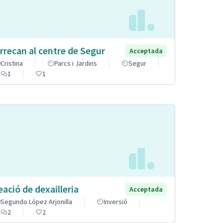
rrecan al centre de Segur
Acceptada
Cristina
Parcs i Jardins
Segur
1
1
eació de dexailleria
Acceptada
Segundo López Arjonilla
Inversió
2
2