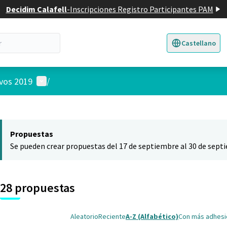
Decidim Calafell
-
Inscripciones Registro Participantes PAM
Castellano
Triar la llengua
E
Menú de usuario
ivos 2019
/
 el mapa
nte elemento es un mapa que presenta los componentes de esta pág
Propuestas
Se pueden crear propuestas del 17 de septiembre al 30 de sept
28 propuestas
Aleatorio
Reciente
A-Z (Alfabético)
Con más adhes