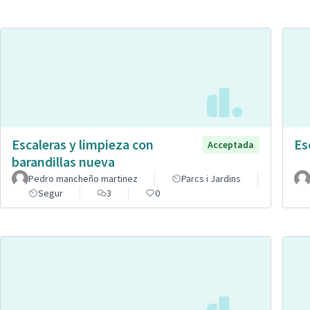
Escaleras y limpieza con
Es
Acceptada
barandillas nueva
Pedro mancheño martinez
Parcs i Jardins
Segur
3
0