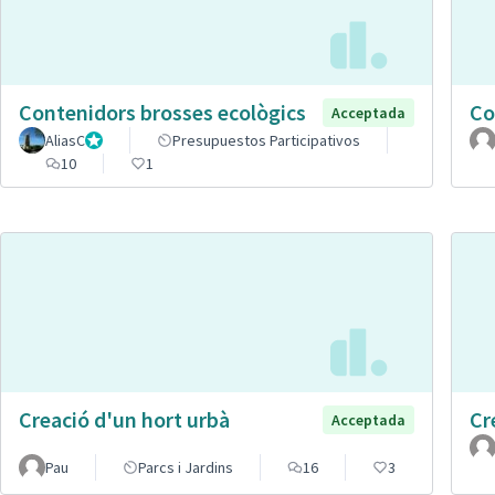
Contenidors brosses ecològics
Co
Acceptada
AliasC
Gestor
Presupuestos Participativos
10
1
Creació d'un hort urbà
Cr
Acceptada
Pau
Parcs i Jardins
16
3