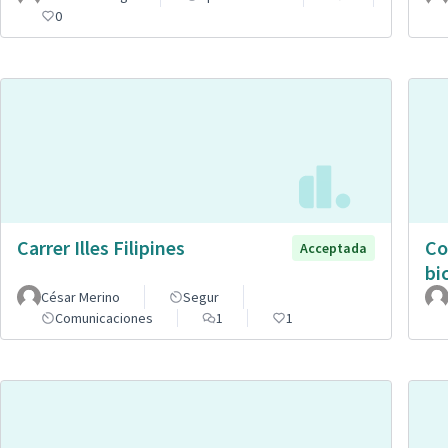
0
Carrer Illes Filipines
Co
Acceptada
bic
César Merino
Segur
Comunicaciones
1
1