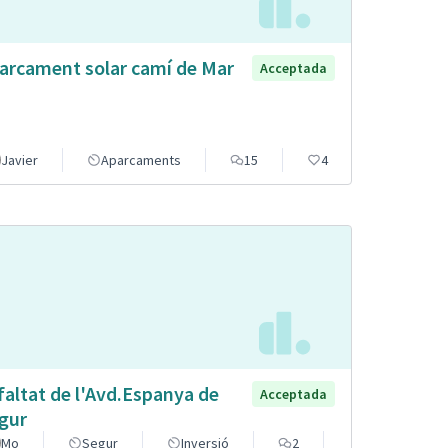
arcament solar camí de Mar
Acceptada
Javier
Aparcaments
15
4
faltat de l'Avd.Espanya de
Acceptada
gur
Mo
Segur
Inversió
2