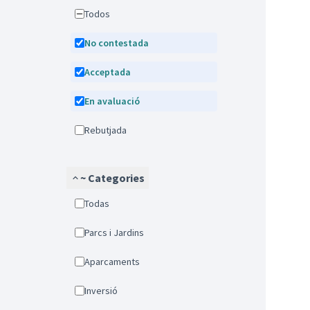
Todos
No contestada
Acceptada
En avaluació
Rebutjada
~ Categories
Todas
Parcs i Jardins
Aparcaments
Inversió