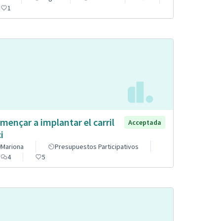
1
mençar a implantar el carril
Acceptada
i
Mariona
Presupuestos Participativos
4
5