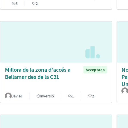
3
2
Millora de la zona d'accés a
No
Acceptada
Bellamar des de la C31
Pa
Un
Javier
Inversió
1
2