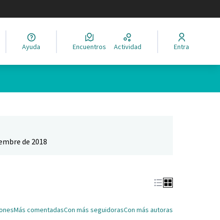
legir el idioma
Ayuda
Encuentros
Actividad
Entra
Leaflet
|
©
HERE maps
ina como puntos en el mapa. El elemento se puede utilizar con un 
iembre de 2018
iones
Más comentadas
Con más seguidoras
Con más autoras