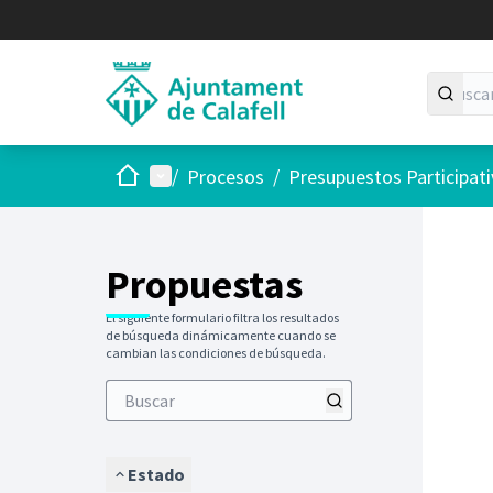
Inicio
Menú principal
/
Procesos
/
Presupuestos Participat
Saltar
El siguie
+
−
Propuestas
El siguiente formulario filtra los resultados
de búsqueda dinámicamente cuando se
cambian las condiciones de búsqueda.
Estado