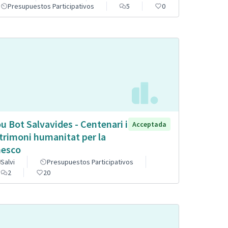
Presupuestos Participativos
5
0
u Bot Salvavides - Centenari i
Acceptada
trimoni humanitat per la
esco
Salvi
Presupuestos Participativos
2
20