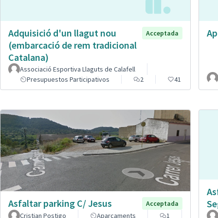
Adquisició d'un llagut nou
Ap
Acceptada
(embarcació de rem tradicional
Catalana)
Associació Esportiva Llaguts de Calafell
Presupuestos Participativos
2
41
As
Asfaltar parking C/ Jesus
Se
Acceptada
Cristian Postigo
Aparcaments
1