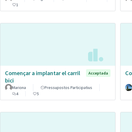
1
Començar a implantar el carril
Co
Acceptada
bici
Mariona
Pressupostos Participatius
4
5