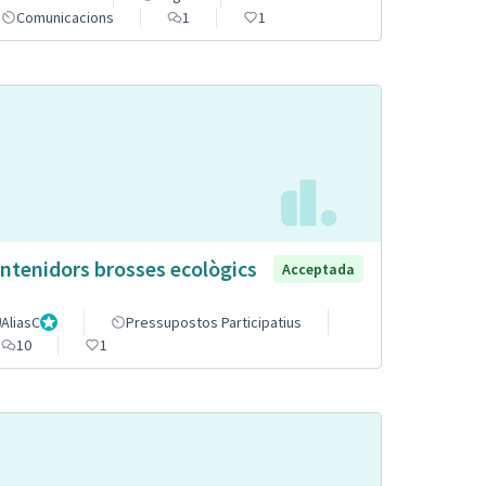
Comunicacions
1
1
ntenidors brosses ecològics
Acceptada
AliasC
Gestor
Pressupostos Participatius
10
1