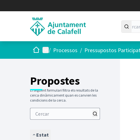
Inici
Menú principal
/
Processos
/
Pressupostos Participa
Saltar
El següen
+
−
Propostes
El següent formulari filtra els resultats de la
cerca dinàmicament quan es canvien les
condicions de la cerca.
Estat