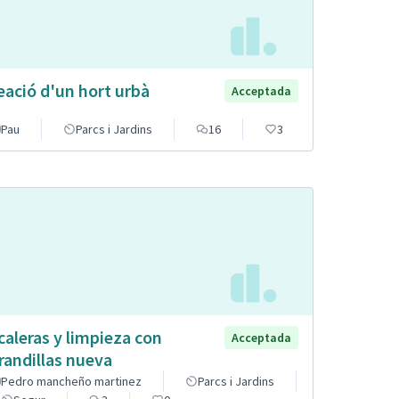
eació d'un hort urbà
Acceptada
Pau
Parcs i Jardins
16
3
caleras y limpieza con
Acceptada
randillas nueva
Pedro mancheño martinez
Parcs i Jardins