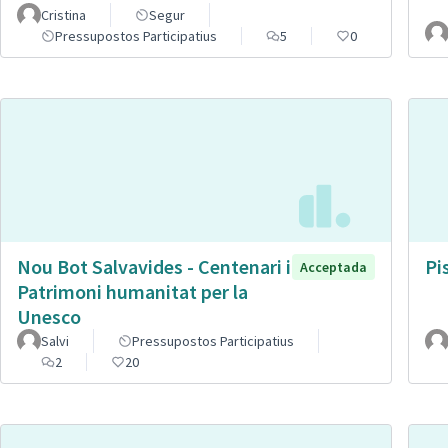
Cristina
Segur
Pressupostos Participatius
5
0
Nou Bot Salvavides - Centenari i
Pi
Acceptada
Patrimoni humanitat per la
Unesco
Salvi
Pressupostos Participatius
2
20