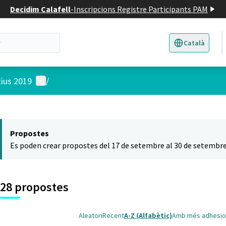
Decidim Calafell
-
Inscripcions Registre Participants PAM
Català
Triar la llengua
E
Menú d'usuari
tius 2019
/
 el mapa
t element és un mapa que presenta els components d'aquesta pàgina
Propostes
Es poden crear propostes del 17 de setembre al 30 de setembre
28 propostes
Aleatori
Recent
A-Z (Alfabètic)
Amb més adhesio