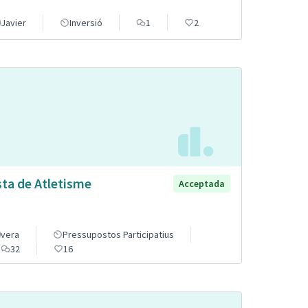
Javier
Inversió
1
2
sta de Atletisme
Acceptada
vera
Pressupostos Participatius
32
16