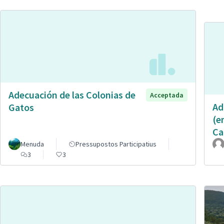
Adecuación de las Colonias de
Acceptada
Ad
Gatos
(e
Ca
Menuda
Pressupostos Participatius
3
3