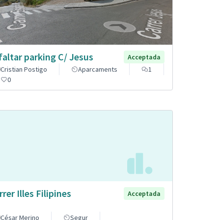
faltar parking C/ Jesus
Acceptada
Cristian Postigo
Aparcaments
1
0
rer Illes Filipines
Acceptada
César Merino
Segur