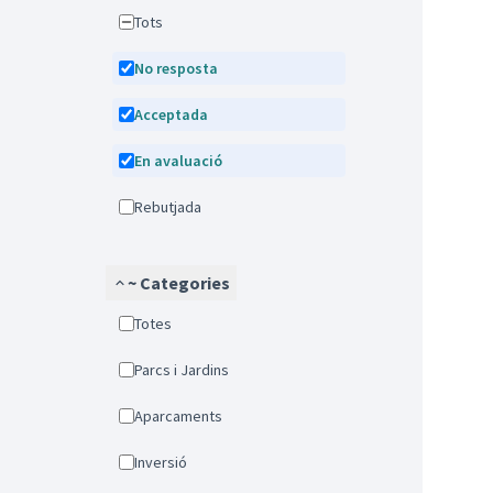
Tots
No resposta
Acceptada
En avaluació
Rebutjada
~ Categories
Totes
Parcs i Jardins
Aparcaments
Inversió