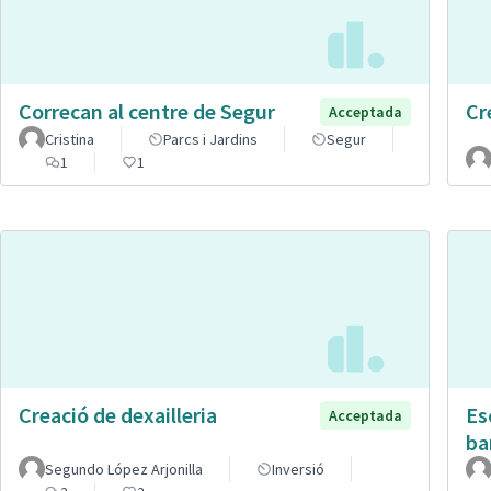
Correcan al centre de Segur
Cr
Acceptada
Cristina
Parcs i Jardins
Segur
1
1
Creació de dexailleria
Es
Acceptada
ba
Segundo López Arjonilla
Inversió