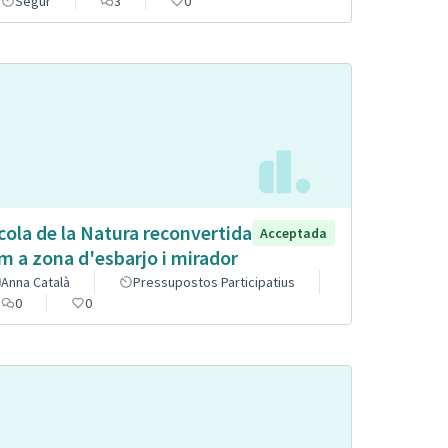
Segur
3
0
cola de la Natura reconvertida
Acceptada
m a zona d'esbarjo i mirador
Anna Català
Pressupostos Participatius
0
0