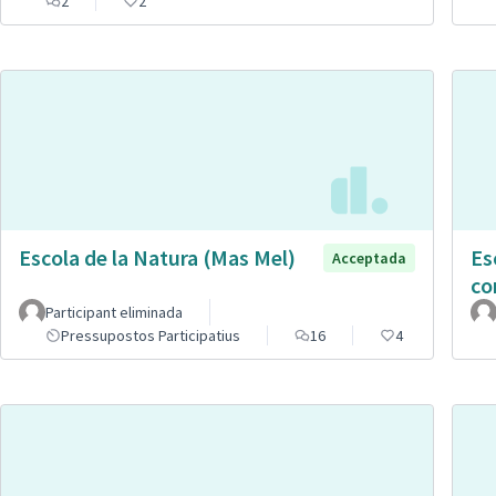
2
2
Escola de la Natura (Mas Mel)
Es
Acceptada
co
Participant eliminada
Pressupostos Participatius
16
4