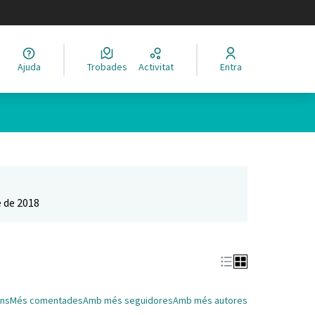
legir el idioma
Ajuda
Trobades
Activitat
Entra
Leaflet
|
©
HERE maps
 com a punts al mapa. L'element es pot fer servir amb un lector 
 de 2018
ns
Més comentades
Amb més seguidores
Amb més autores