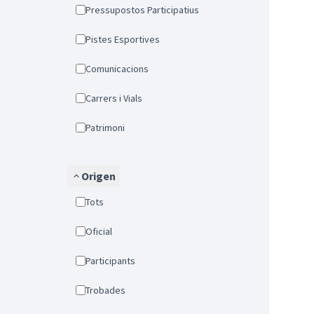
Pressupostos Participatius
Pistes Esportives
Comunicacions
Carrers i Vials
Patrimoni
Origen
Tots
Oficial
Participants
Trobades