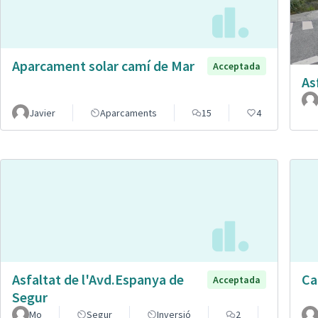
Aparcament solar camí de Mar
Acceptada
As
Javier
Aparcaments
15
4
Asfaltat de l'Avd.Espanya de
Car
Acceptada
Segur
Mo
Segur
Inversió
2