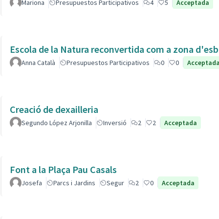
Mariona
Presupuestos Participativos
4
5
Acceptada
Escola de la Natura reconvertida com a zona d'esb
Anna Català
Presupuestos Participativos
0
0
Acceptad
Creació de dexailleria
Segundo López Arjonilla
Inversió
2
2
Acceptada
Font a la Plaça Pau Casals
Josefa
Parcs i Jardins
Segur
2
0
Acceptada