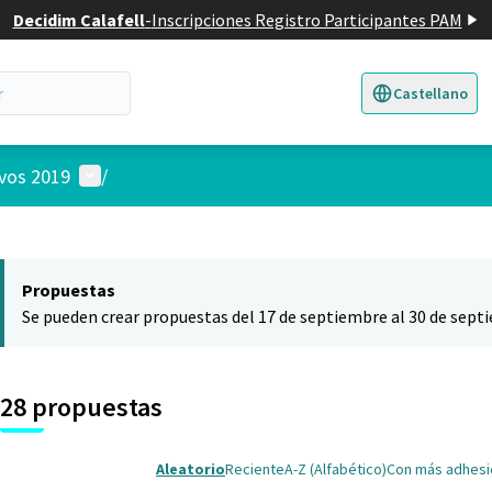
Decidim Calafell
-
Inscripciones Registro Participantes PAM
Castellano
Triar la llengua
E
Menú de usuario
ivos 2019
/
 el mapa
nte elemento es un mapa que presenta los componentes de esta pág
Propuestas
Se pueden crear propuestas del 17 de septiembre al 30 de sept
28 propuestas
Aleatorio
Reciente
A-Z (Alfabético)
Con más adhes