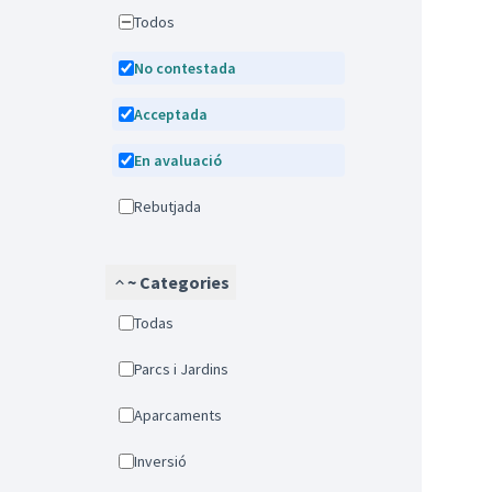
Todos
No contestada
Acceptada
En avaluació
Rebutjada
~ Categories
Todas
Parcs i Jardins
Aparcaments
Inversió