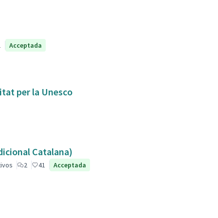
1
Acceptada
itat per la Unesco
dicional Catalana)
tivos
2
41
Acceptada