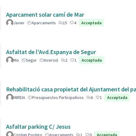
Aparcament solar camí de Mar
Javier
Aparcaments
15
4
Acceptada
Asfaltat de l'Avd.Espanya de Segur
Mo
Segur
Inversió
2
1
Acceptada
Rehabilitació casa propietat del Ajuntament del p
MIREIA
Presupuestos Participativos
6
1
Acceptada
Asfaltar parking C/ Jesus
Cristian Postigo
Aparcaments
1
0
Acceptada