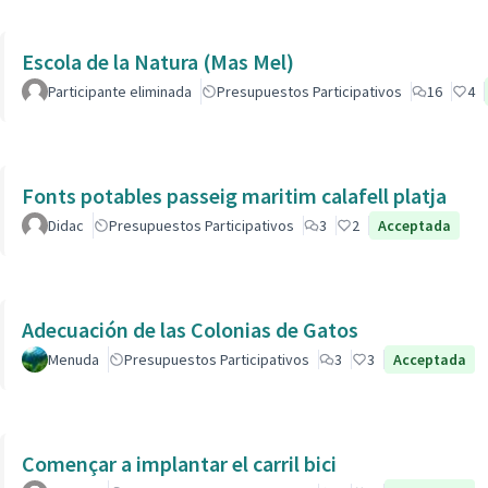
Escola de la Natura (Mas Mel)
Participante eliminada
Presupuestos Participativos
16
4
Fonts potables passeig maritim calafell platja
Didac
Presupuestos Participativos
3
2
Acceptada
Adecuación de las Colonias de Gatos
Menuda
Presupuestos Participativos
3
3
Acceptada
Començar a implantar el carril bici