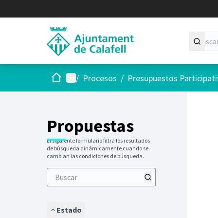
Inicio
Menú principal
/
Procesos
/
Presupuestos Participat
Saltar
El siguie
+
−
Propuestas
El siguiente formulario filtra los resultados
de búsqueda dinámicamente cuando se
cambian las condiciones de búsqueda.
Estado