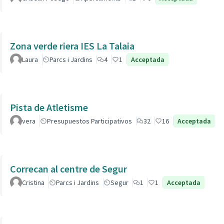
Zona verde riera IES La Talaia
Laura
Parcs i Jardins
4
1
Acceptada
Pista de Atletisme
vera
Presupuestos Participativos
32
16
Acceptada
Correcan al centre de Segur
Cristina
Parcs i Jardins
Segur
1
1
Acceptada