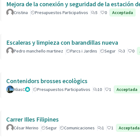
Cristina
Presupuestos Participativos
5
0
Acceptada
Escaleras y limpieza con barandillas nueva
Pedro mancheño martinez
Parcs i Jardins
Segur
3
0
Contenidors brosses ecològics
AliasC
Gestor
Presupuestos Participativos
10
1
Acceptada
Carrer Illes Filipines
César Merino
Segur
Comunicaciones
1
1
Acceptada