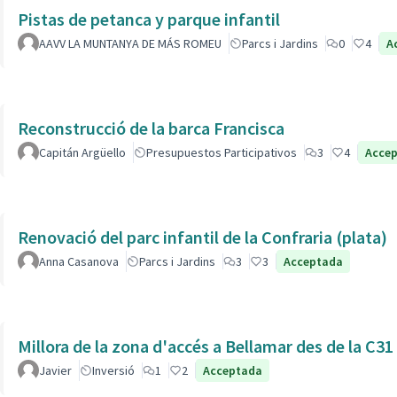
Pistas de petanca y parque infantil
AAVV LA MUNTANYA DE MÁS ROMEU
Parcs i Jardins
0
4
A
Reconstrucció de la barca Francisca
Capitán Argüello
Presupuestos Participativos
3
4
Acce
Renovació del parc infantil de la Confraria (plata)
Anna Casanova
Parcs i Jardins
3
3
Acceptada
Millora de la zona d'accés a Bellamar des de la C31
Javier
Inversió
1
2
Acceptada