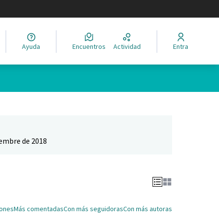
legir el idioma
Ayuda
Encuentros
Actividad
Entra
Leaflet
|
©
HERE maps
ina como puntos en el mapa. El elemento se puede utilizar con un 
iembre de 2018
iones
Más comentadas
Con más seguidoras
Con más autoras