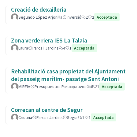
Creació de dexailleria
Segundo López Arjonilla
Inversió
2
2
Acceptada
Zona verde riera IES La Talaia
Laura
Parcs i Jardins
4
1
Acceptada
Rehabilitació casa propietat del Ajuntament
del passeig marítim- pasatge Sant Antoni
MIREIA
Presupuestos Participativos
6
1
Acceptada
Correcan al centre de Segur
Cristina
Parcs i Jardins
Segur
1
1
Acceptada