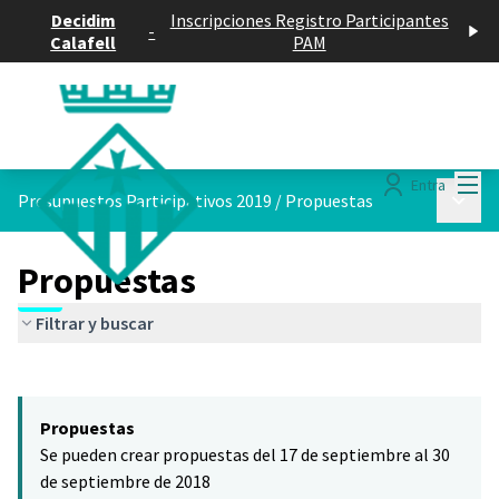
Decidim
Inscripciones Registro Participantes
-
Calafell
PAM
Menú
Entra
Menú p
Presupuestos Participativos 2019
/
Propuestas
Propuestas
Filtrar y buscar
Saltar el mapa
Leaflet
|
©
HERE maps
El siguiente elemento es un mapa que presenta los componentes 
+
Propuestas
−
Se pueden crear propuestas del 17 de septiembre al 30
de septiembre de 2018