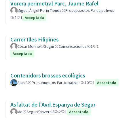
Vorera perimetral Parc, Jaume Rafel
Miguel Ángel Perín Tienda
Presupuestos Participativos
2
1
Acceptada
Carrer Illes Filipines
César Merino
Segur
Comunicaciones
1
1
Acceptada
Contenidors brosses ecològics
AliasC
Presupuestos Participativos
10
1
Acceptada
Asfaltat de l'Avd.Espanya de Segur
Mo
Segur
Inversió
2
1
Acceptada