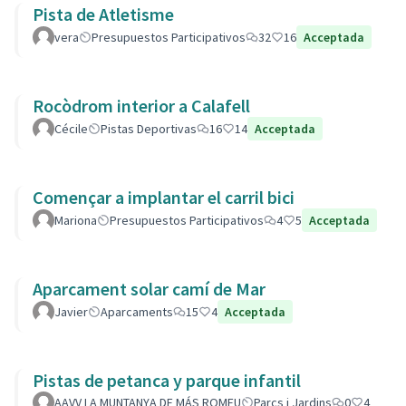
Pista de Atletisme
vera
Presupuestos Participativos
32
16
Acceptada
Rocòdrom interior a Calafell
Cécile
Pistas Deportivas
16
14
Acceptada
Començar a implantar el carril bici
Mariona
Presupuestos Participativos
4
5
Acceptada
Aparcament solar camí de Mar
Javier
Aparcaments
15
4
Acceptada
Pistas de petanca y parque infantil
AAVV LA MUNTANYA DE MÁS ROMEU
Parcs i Jardins
0
4