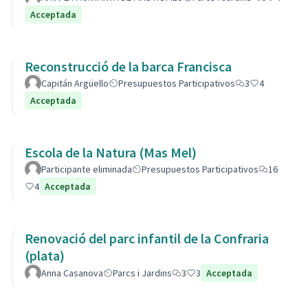
Acceptada
Reconstrucció de la barca Francisca
Capitán Argüello
Presupuestos Participativos
3
4
Acceptada
Escola de la Natura (Mas Mel)
Participante eliminada
Presupuestos Participativos
16
4
Acceptada
Renovació del parc infantil de la Confraria
(plata)
Anna Casanova
Parcs i Jardins
3
3
Acceptada