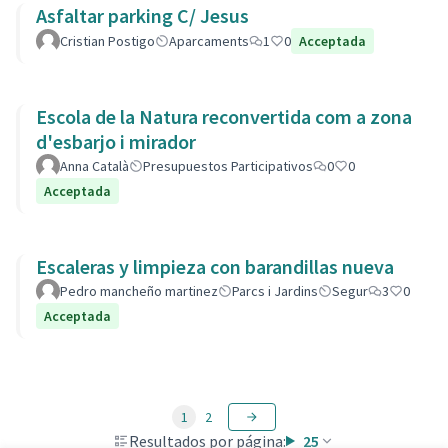
Asfaltar parking C/ Jesus
Cristian Postigo
Aparcaments
1
0
Acceptada
Escola de la Natura reconvertida com a zona
d'esbarjo i mirador
Anna Català
Presupuestos Participativos
0
0
Acceptada
Escaleras y limpieza con barandillas nueva
Pedro mancheño martinez
Parcs i Jardins
Segur
3
0
Acceptada
1
2
Resultados por página:
25