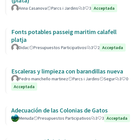
(plata)
Anna Casanova
Parcs i Jardins
3
3
Acceptada
Fonts potables passeig maritim calafell
platja
Didac
Presupuestos Participativos
3
2
Acceptada
Escaleras y limpieza con barandillas nueva
Pedro mancheño martinez
Parcs i Jardins
Segur
3
0
Acceptada
Adecuación de las Colonias de Gatos
Menuda
Presupuestos Participativos
3
3
Acceptada