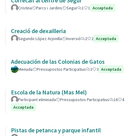
Correcan al centre de Segur
Cristina
Parcs i Jardins
Segur
1
1
Acceptada
Creació de dexailleria
Segundo López Arjonilla
Inversió
2
2
Acceptada
Adecuación de las Colonias de Gatos
Menuda
Pressupostos Participatius
3
3
Acceptada
Escola de la Natura (Mas Mel)
Participant eliminada
Pressupostos Participatius
16
4
Acceptada
Pistas de petanca y parque infantil