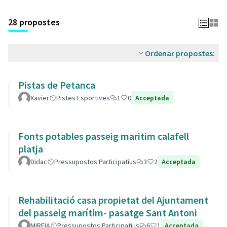
28 propostes
Ordenar propostes:
Pistas de Petanca
Xavier
Pistes Esportives
1
0
Acceptada
Fonts potables passeig maritim calafell
platja
Didac
Pressupostos Participatius
3
2
Acceptada
Rehabilitació casa propietat del Ajuntament
del passeig marítim- pasatge Sant Antoni
MIREIA
Pressupostos Participatius
6
1
Acceptada