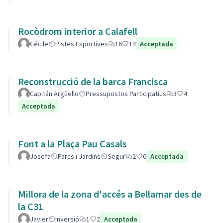
Rocòdrom interior a Calafell
Cécile
Pistes Esportives
16
14
Acceptada
Reconstrucció de la barca Francisca
Capitán Argüello
Pressupostos Participatius
3
4
Acceptada
Font a la Plaça Pau Casals
Josefa
Parcs i Jardins
Segur
2
0
Acceptada
Millora de la zona d'accés a Bellamar des de
la C31
Javier
Inversió
1
2
Acceptada