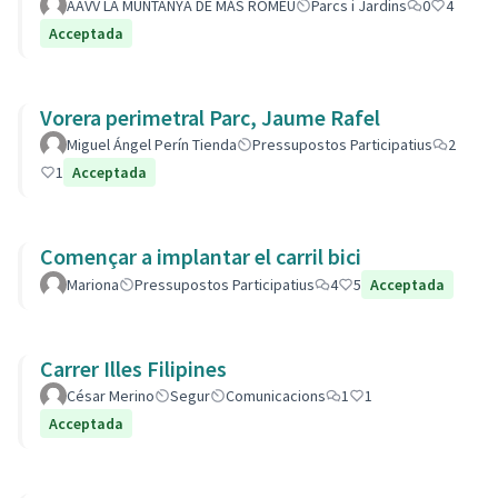
AAVV LA MUNTANYA DE MÁS ROMEU
Parcs i Jardins
0
4
Acceptada
Vorera perimetral Parc, Jaume Rafel
Miguel Ángel Perín Tienda
Pressupostos Participatius
2
1
Acceptada
Començar a implantar el carril bici
Mariona
Pressupostos Participatius
4
5
Acceptada
Carrer Illes Filipines
César Merino
Segur
Comunicacions
1
1
Acceptada