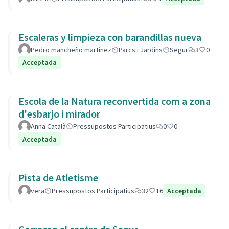
Escaleras y limpieza con barandillas nueva
Pedro mancheño martinez
Parcs i Jardins
Segur
3
0
Acceptada
Escola de la Natura reconvertida com a zona
d'esbarjo i mirador
Anna Català
Pressupostos Participatius
0
0
Acceptada
Pista de Atletisme
vera
Pressupostos Participatius
32
16
Acceptada