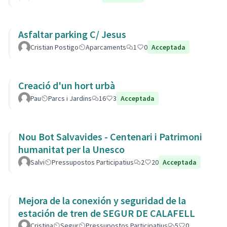
Asfaltar parking C/ Jesus
Cristian Postigo
Aparcaments
1
0
Acceptada
Creació d'un hort urbà
Pau
Parcs i Jardins
16
3
Acceptada
Nou Bot Salvavides - Centenari i Patrimoni
humanitat per la Unesco
Salvi
Pressupostos Participatius
2
20
Acceptada
Mejora de la conexión y seguridad de la
estación de tren de SEGUR DE CALAFELL
Cristina
Segur
Pressupostos Participatius
5
0