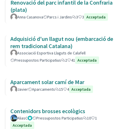
Renovació del parc infantil de la Confraria
(plata)
Anna Casanova
Parcs i Jardins
3
3
Acceptada
Adquisició d'un llagut nou (embarcació de
rem tradicional Catalana)
Associació Esportiva Llaguts de Calafell
Pressupostos Participatius
2
41
Acceptada
Aparcament solar camí de Mar
Javier
Aparcaments
15
4
Acceptada
Contenidors brosses ecològics
AliasC
Gestor
Pressupostos Participatius
10
1
Acceptada