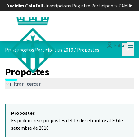
Decidim Calafell
-
Inscripcions Registre Participants PAM
Menú
Entra
Menú p
Pressupostos Participatius 2019
/
Propostes
Propostes
Filtrar i cercar
Saltar el mapa
Leaflet
|
©
HERE maps
El següent element és un mapa que presenta els components d'aq
+
Propostes
−
Es poden crear propostes del 17 de setembre al 30 de
setembre de 2018