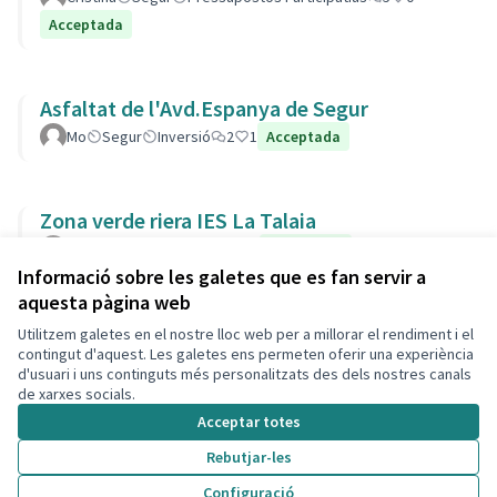
Acceptada
Asfaltat de l'Avd.Espanya de Segur
Mo
Segur
Inversió
2
1
Acceptada
Zona verde riera IES La Talaia
Laura
Parcs i Jardins
4
1
Acceptada
Informació sobre les galetes que es fan servir a
aquesta pàgina web
Utilitzem galetes en el nostre lloc web per a millorar el rendiment i el
Termes i condicions d'ús
contingut d'aquest. Les galetes ens permeten oferir una experiència
Configuració de les galetes
d'usuari i uns continguts més personalitzats des dels nostres canals
Decidim Calafell a X
Decidim Calafell a Facebook
Decidim Calafell a YouTube
Decidim Calafell a GitHub
de xarxes socials.
(Enllaç extern)
(Enllaç extern)
(Enllaç extern)
(Enllaç extern)
Acceptar totes
Rebutjar-les
Amb llicènc
(Enllaç exte
Configuració