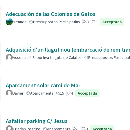
Adecuación de las Colonias de Gatos
Menuda
Pressupostos Participatius
3
3
Acceptada
Adquisició d'un llagut nou (embarcació de rem tra
Associació Esportiva Llaguts de Calafell
Pressupostos Participat
Aparcament solar camí de Mar
Javier
Aparcaments
15
4
Acceptada
Asfaltar parking C/ Jesus
Cristian Postigo
Aparcaments
1
0
Acceptada