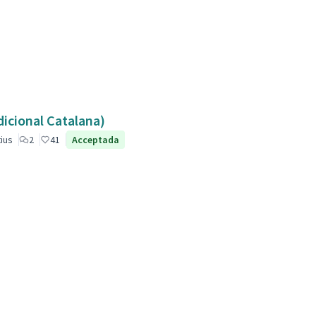
dicional Catalana)
ius
2
41
Acceptada