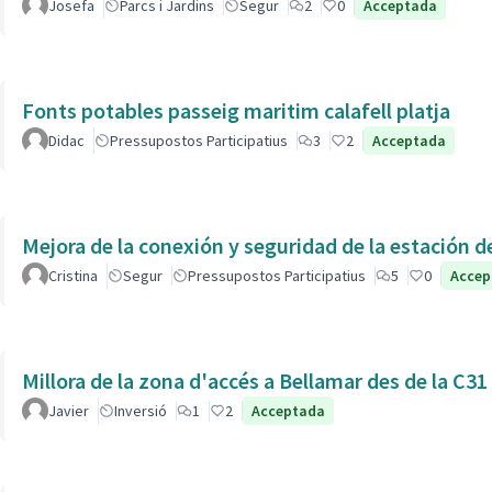
Josefa
Parcs i Jardins
Segur
2
0
Acceptada
Fonts potables passeig maritim calafell platja
Didac
Pressupostos Participatius
3
2
Acceptada
Cristina
Segur
Pressupostos Participatius
5
0
Accep
Millora de la zona d'accés a Bellamar des de la C31
Javier
Inversió
1
2
Acceptada