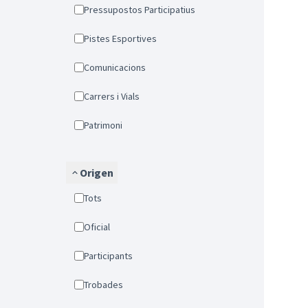
Pressupostos Participatius
Pistes Esportives
Comunicacions
Carrers i Vials
Patrimoni
Origen
Tots
Oficial
Participants
Trobades