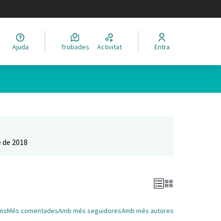
legir el idioma
Ajuda
Trobades
Activitat
Entra
Leaflet
|
©
HERE maps
 com a punts al mapa. L'element es pot fer servir amb un lector 
 de 2018
ns
Més comentades
Amb més seguidores
Amb més autores