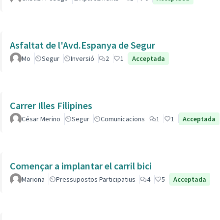
Asfaltat de l'Avd.Espanya de Segur
Mo
Segur
Inversió
2
1
Acceptada
Carrer Illes Filipines
César Merino
Segur
Comunicacions
1
1
Acceptada
Començar a implantar el carril bici
Mariona
Pressupostos Participatius
4
5
Acceptada