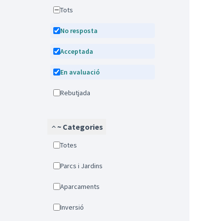
Tots
No resposta
Acceptada
En avaluació
Rebutjada
~ Categories
Totes
Parcs i Jardins
Aparcaments
Inversió