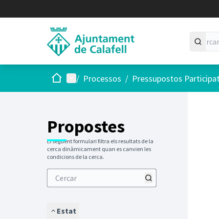
Inici
Menú principal
/
Processos
/
Pressupostos Participa
Saltar
El següen
+
−
Propostes
El següent formulari filtra els resultats de la
cerca dinàmicament quan es canvien les
condicions de la cerca.
Estat