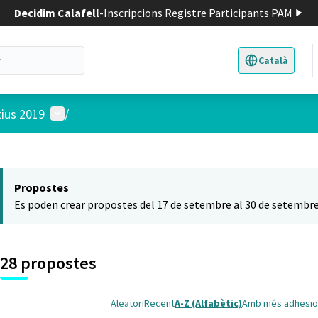
Decidim Calafell
-
Inscripcions Registre Participants PAM
Català
Triar la llengua
E
Menú d'usuari
tius 2019
/
 el mapa
t element és un mapa que presenta els components d'aquesta pàgina
Propostes
Es poden crear propostes del 17 de setembre al 30 de setembre
28 propostes
Aleatori
Recent
A-Z (Alfabètic)
Amb més adhesio