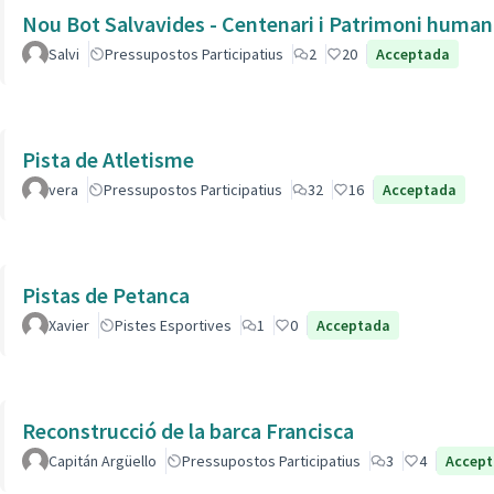
Nou Bot Salvavides - Centenari i Patrimoni human
Salvi
Pressupostos Participatius
2
20
Acceptada
Pista de Atletisme
vera
Pressupostos Participatius
32
16
Acceptada
Pistas de Petanca
Xavier
Pistes Esportives
1
0
Acceptada
Reconstrucció de la barca Francisca
Capitán Argüello
Pressupostos Participatius
3
4
Accep