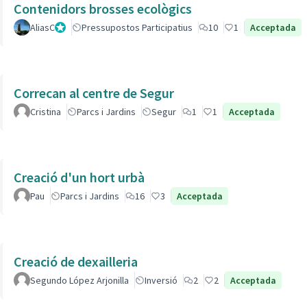
Contenidors brosses ecològics
AliasC
Gestor
Pressupostos Participatius
10
1
Acceptada
Correcan al centre de Segur
Cristina
Parcs i Jardins
Segur
1
1
Acceptada
Creació d'un hort urbà
Pau
Parcs i Jardins
16
3
Acceptada
Creació de dexailleria
Segundo López Arjonilla
Inversió
2
2
Acceptada