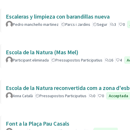
Escaleras y limpieza con barandillas nueva
Pedro mancheño martinez
Parcs i Jardins
Segur
3
0
Escola de la Natura (Mas Mel)
Participant eliminada
Pressupostos Participatius
16
4
A
Escola de la Natura reconvertida com a zona d'esb
Anna Català
Pressupostos Participatius
0
0
Acceptada
Font a la Plaça Pau Casals