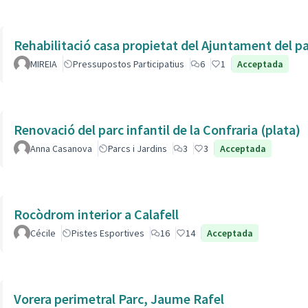
Rehabilitació casa propietat del Ajuntament del p
MIREIA
Pressupostos Participatius
6
1
Acceptada
Renovació del parc infantil de la Confraria (plata)
Anna Casanova
Parcs i Jardins
3
3
Acceptada
Rocòdrom interior a Calafell
Cécile
Pistes Esportives
16
14
Acceptada
Vorera perimetral Parc, Jaume Rafel