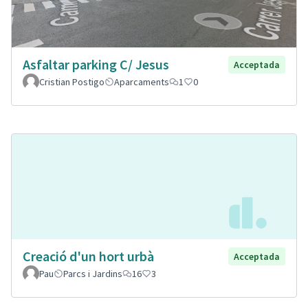
Asfaltar parking C/ Jesus
Acceptada
Cristian Postigo
Aparcaments
1
0
Creació d'un hort urbà
Acceptada
Pau
Parcs i Jardins
16
3