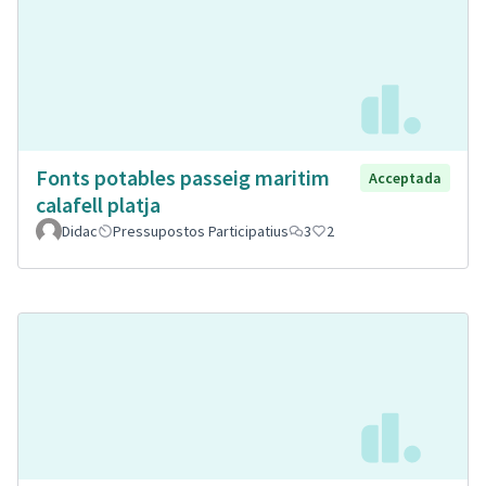
Fonts potables passeig maritim
Acceptada
calafell platja
Didac
Pressupostos Participatius
3
2