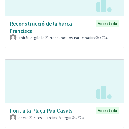
Reconstrucció de la barca
Acceptada
Francisca
Capitán Argüello
Pressupostos Participatius
3
4
Font a la Plaça Pau Casals
Acceptada
Josefa
Parcs i Jardins
Segur
2
0