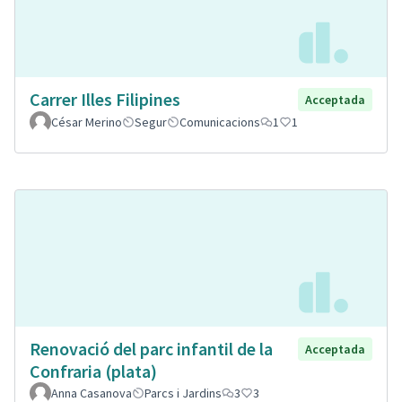
Carrer Illes Filipines
Acceptada
César Merino
Segur
Comunicacions
1
1
Renovació del parc infantil de la
Acceptada
Confraria (plata)
Anna Casanova
Parcs i Jardins
3
3