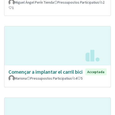
Miguel Ángel Perín Tienda
Pressupostos Participatius
2
1
Començar a implantar el carril bici
Acceptada
Mariona
Pressupostos Participatius
4
5