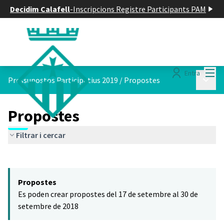
Decidim Calafell
-
Inscripcions Registre Participants PAM
Menú
Entra
Menú p
Pressupostos Participatius 2019
/
Propostes
Propostes
Filtrar i cercar
Saltar el mapa
Leaflet
|
©
HERE maps
El següent element és un mapa que presenta els components d'aq
+
Propostes
−
Es poden crear propostes del 17 de setembre al 30 de
setembre de 2018