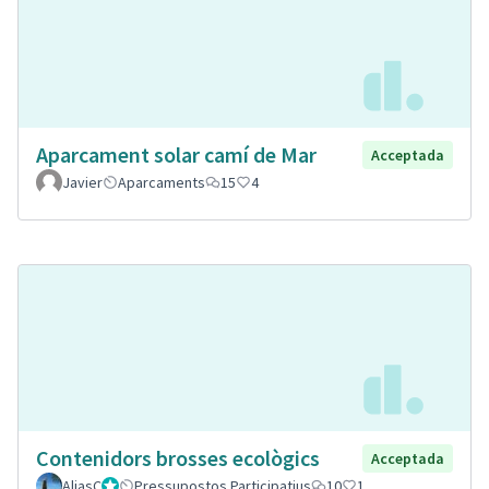
Aparcament solar camí de Mar
Acceptada
Javier
Aparcaments
15
4
Contenidors brosses ecològics
Acceptada
AliasC
Gestor
Pressupostos Participatius
10
1