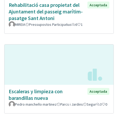
Rehabilitació casa propietat del
Acceptada
Ajuntament del passeig marítim-
pasatge Sant Antoni
MIREIA
Pressupostos Participatius
6
1
Escaleras y limpieza con
Acceptada
barandillas nueva
Pedro mancheño martinez
Parcs i Jardins
Segur
3
0