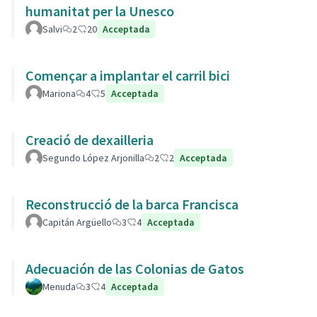
humanitat per la Unesco
Salvi
2
20
Acceptada
Començar a implantar el carril bici
Mariona
4
5
Acceptada
Creació de dexailleria
Segundo López Arjonilla
2
2
Acceptada
Reconstrucció de la barca Francisca
Capitán Argüello
3
4
Acceptada
Adecuación de las Colonias de Gatos
Menuda
3
4
Acceptada