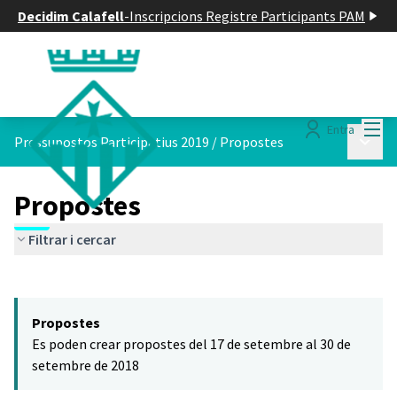
Decidim Calafell
-
Inscripcions Registre Participants PAM
Menú
Entra
Menú p
Pressupostos Participatius 2019
/
Propostes
Propostes
Filtrar i cercar
Saltar el mapa
Leaflet
|
©
HERE maps
El següent element és un mapa que presenta els components d'aq
+
Propostes
−
Es poden crear propostes del 17 de setembre al 30 de
setembre de 2018