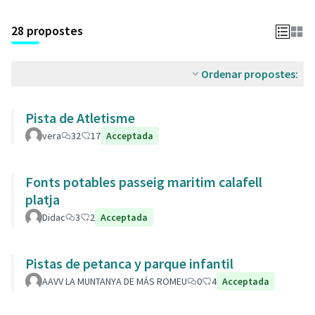
28 propostes
Ordenar propostes:
Pista de Atletisme
vera
32
17
Acceptada
Fonts potables passeig maritim calafell
platja
Didac
3
2
Acceptada
Pistas de petanca y parque infantil
AAVV LA MUNTANYA DE MÁS ROMEU
0
4
Acceptada