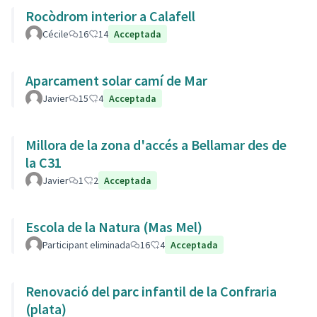
Rocòdrom interior a Calafell
Cécile
16
14
Acceptada
Aparcament solar camí de Mar
Javier
15
4
Acceptada
Millora de la zona d'accés a Bellamar des de
la C31
Javier
1
2
Acceptada
Escola de la Natura (Mas Mel)
Participant eliminada
16
4
Acceptada
Renovació del parc infantil de la Confraria
(plata)