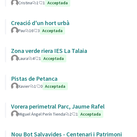
Cristina
1
1
Acceptada
Creació d'un hort urbà
Pau
16
3
Acceptada
Zona verde riera IES La Talaia
Laura
4
1
Acceptada
Pistas de Petanca
Xavier
1
0
Acceptada
Vorera perimetral Parc, Jaume Rafel
Miguel Ángel Perín Tienda
2
1
Acceptada
Nou Bot Salvavides - Centenari i Patrimoni