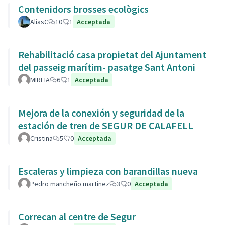
Contenidors brosses ecològics
AliasC
10
1
Acceptada
Rehabilitació casa propietat del Ajuntament
del passeig marítim- pasatge Sant Antoni
MIREIA
6
1
Acceptada
Mejora de la conexión y seguridad de la
estación de tren de SEGUR DE CALAFELL
Cristina
5
0
Acceptada
Escaleras y limpieza con barandillas nueva
Pedro mancheño martinez
3
0
Acceptada
Correcan al centre de Segur