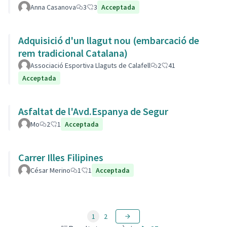
Anna Casanova
3
3
Acceptada
Adquisició d'un llagut nou (embarcació de
rem tradicional Catalana)
Associació Esportiva Llaguts de Calafell
2
41
Acceptada
Asfaltat de l'Avd.Espanya de Segur
Mo
2
1
Acceptada
Carrer Illes Filipines
César Merino
1
1
Acceptada
1
2