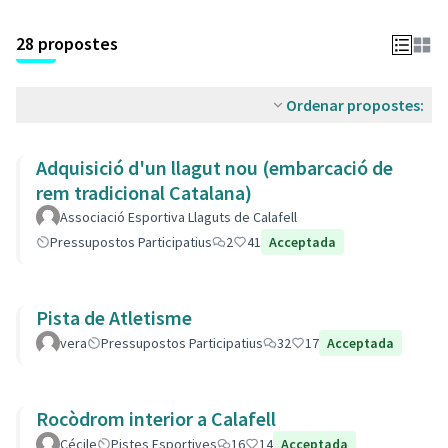
28 propostes
Ordenar propostes:
Adquisició d'un llagut nou (embarcació de
rem tradicional Catalana)
Associació Esportiva Llaguts de Calafell
Pressupostos Participatius
2
41
Acceptada
Pista de Atletisme
vera
Pressupostos Participatius
32
17
Acceptada
Rocòdrom interior a Calafell
Cécile
Pistes Esportives
16
14
Acceptada