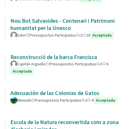
Nou Bot Salvavides - Centenari i Patrimoni
humanitat per la Unesco
Salvi
Pressupostos Participatius
2
20
Acceptada
Reconstrucció de la barca Francisca
Capitán Argüello
Pressupostos Participatius
3
4
Acceptada
Adecuación de las Colonias de Gatos
Menuda
Pressupostos Participatius
3
4
Acceptada
Escola de la Natura reconvertida com a zona