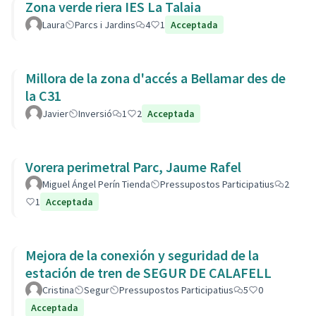
Zona verde riera IES La Talaia
Laura
Parcs i Jardins
4
1
Acceptada
Millora de la zona d'accés a Bellamar des de
la C31
Javier
Inversió
1
2
Acceptada
Vorera perimetral Parc, Jaume Rafel
Miguel Ángel Perín Tienda
Pressupostos Participatius
2
1
Acceptada
Mejora de la conexión y seguridad de la
estación de tren de SEGUR DE CALAFELL
Cristina
Segur
Pressupostos Participatius
5
0
Acceptada