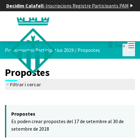
Decidim Calafell
-
Inscripcions Registre Participants PAM
Menú
Entra
Menú p
Pressupostos Participatius 2019
/
Propostes
Propostes
Filtrar i cercar
Saltar el mapa
Leaflet
|
©
HERE maps
El següent element és un mapa que presenta els components d'aq
+
Propostes
−
Es poden crear propostes del 17 de setembre al 30 de
setembre de 2018