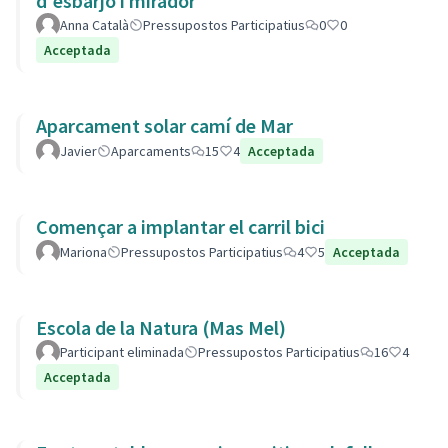
d'esbarjo i mirador
Anna Català
Pressupostos Participatius
0
0
Acceptada
Aparcament solar camí de Mar
Javier
Aparcaments
15
4
Acceptada
Començar a implantar el carril bici
Mariona
Pressupostos Participatius
4
5
Acceptada
Escola de la Natura (Mas Mel)
Participant eliminada
Pressupostos Participatius
16
4
Acceptada