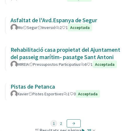
Asfaltat de l'Avd.Espanya de Segur
Mo
Segur
Inversió
2
1
Acceptada
Rehabilitació casa propietat del Ajuntament
del passeig marítim- pasatge Sant Antoni
MIREIA
Pressupostos Participatius
6
1
Acceptada
Pistas de Petanca
Xavier
Pistes Esportives
1
0
Acceptada
1
2
Resultats per pàgina:
25