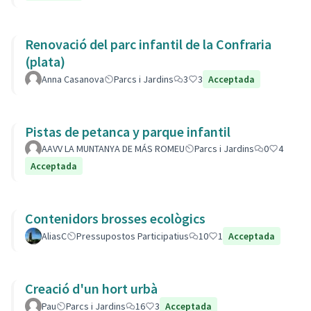
Renovació del parc infantil de la Confraria
(plata)
Anna Casanova
Parcs i Jardins
3
3
Acceptada
Pistas de petanca y parque infantil
AAVV LA MUNTANYA DE MÁS ROMEU
Parcs i Jardins
0
4
Acceptada
Contenidors brosses ecològics
AliasC
Pressupostos Participatius
10
1
Acceptada
Creació d'un hort urbà
Pau
Parcs i Jardins
16
3
Acceptada