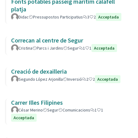
Fonts potables passeig maritim calafell
platja
Didac
Pressupostos Participatius
3
2
Acceptada
Correcan al centre de Segur
Cristina
Parcs i Jardins
Segur
1
1
Acceptada
Creació de dexailleria
Segundo López Arjonilla
Inversió
2
2
Acceptada
Carrer Illes Filipines
César Merino
Segur
Comunicacions
1
1
Acceptada