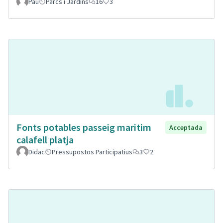
Pau
Parcs i Jardins
16
3
Fonts potables passeig maritim
Acceptada
calafell platja
Didac
Pressupostos Participatius
3
2