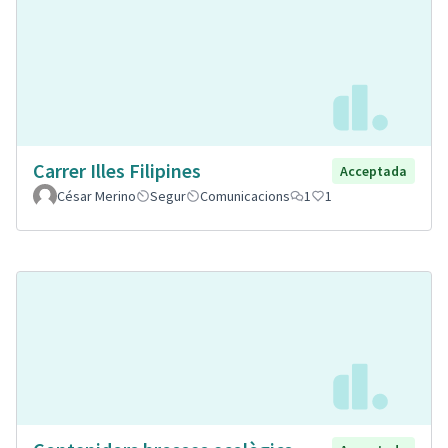
Carrer Illes Filipines
Acceptada
César Merino
Segur
Comunicacions
1
1