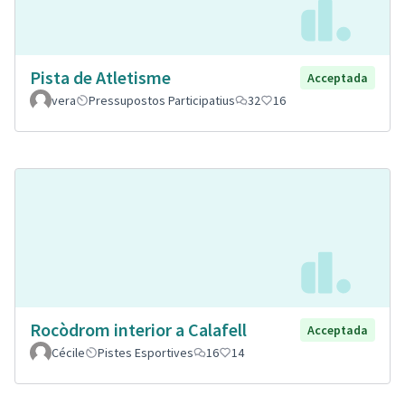
Pista de Atletisme
Acceptada
vera
Pressupostos Participatius
32
16
Rocòdrom interior a Calafell
Acceptada
Cécile
Pistes Esportives
16
14