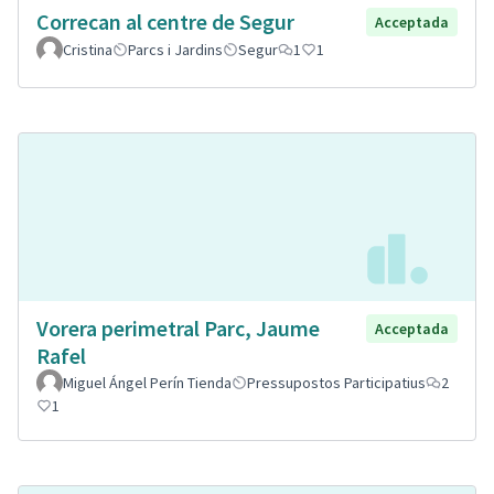
Correcan al centre de Segur
Acceptada
Cristina
Parcs i Jardins
Segur
1
1
Vorera perimetral Parc, Jaume
Acceptada
Rafel
Miguel Ángel Perín Tienda
Pressupostos Participatius
2
1