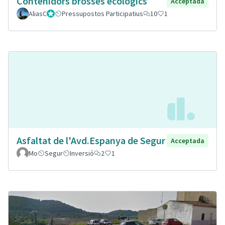
Contenidors brosses ecològics
Acceptada
AliasC
Gestor
Pressupostos Participatius
10
1
Asfaltat de l'Avd.Espanya de Segur
Acceptada
Mo
Segur
Inversió
2
1