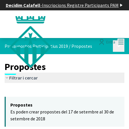
Decidim Calafell
-
Inscripcions Registre Participants PAM
Menú
Entra
Menú p
Pressupostos Participatius 2019
/
Propostes
Propostes
Filtrar i cercar
Saltar el mapa
Leaflet
|
©
HERE maps
El següent element és un mapa que presenta els components d'aq
+
Propostes
−
Es poden crear propostes del 17 de setembre al 30 de
setembre de 2018