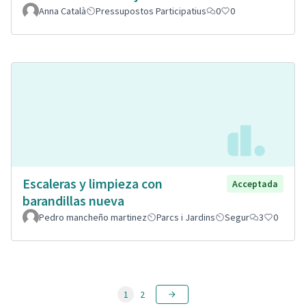
Anna Català
Pressupostos Participatius
0
0
Escaleras y limpieza con
Acceptada
barandillas nueva
Pedro mancheño martinez
Parcs i Jardins
Segur
3
0
1
2