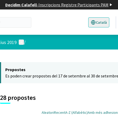
Decidim Calafell
-
Inscripcions Registre Participants PAM
Català
Triar la llengua
E
Menú d'usuari
tius 2019
/
 el mapa
t element és un mapa que presenta els components d'aquesta pàgina
Propostes
Es poden crear propostes del 17 de setembre al 30 de setembre
28 propostes
Aleatori
Recent
A-Z (Alfabètic)
Amb més adhesion