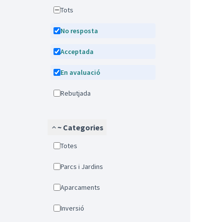
Tots
No resposta
Acceptada
En avaluació
Rebutjada
~ Categories
Totes
Parcs i Jardins
Aparcaments
Inversió