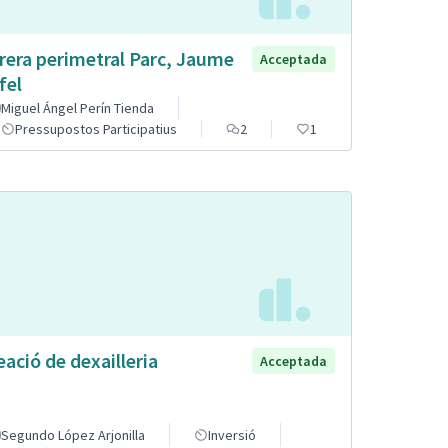
rera perimetral Parc, Jaume
Acceptada
fel
Miguel Ángel Perín Tienda
Pressupostos Participatius
2
1
eació de dexailleria
Acceptada
Segundo López Arjonilla
Inversió