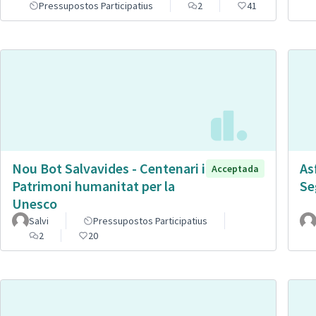
Pressupostos Participatius
2
41
Nou Bot Salvavides - Centenari i
As
Acceptada
Patrimoni humanitat per la
Se
Unesco
Salvi
Pressupostos Participatius
2
20