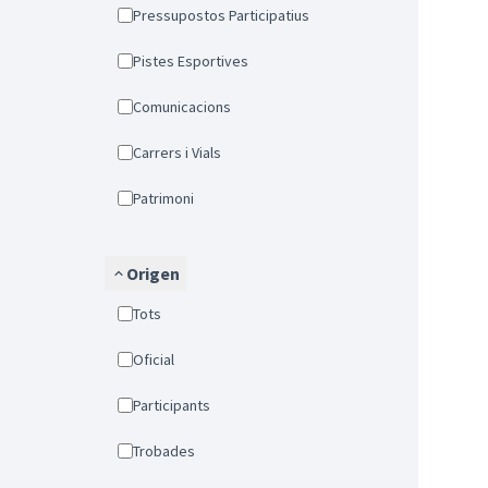
Pressupostos Participatius
Pistes Esportives
Comunicacions
Carrers i Vials
Patrimoni
Origen
Tots
Oficial
Participants
Trobades