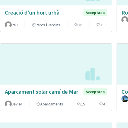
Creació d'un hort urbà
Ro
Acceptada
Pau
Parcs i Jardins
16
3
Aparcament solar camí de Mar
Co
Acceptada
Javier
Aparcaments
15
4