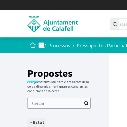
Inici
Menú principal
/
Processos
/
Pressupostos Participa
Saltar
El següen
+
−
Propostes
El següent formulari filtra els resultats de la
cerca dinàmicament quan es canvien les
condicions de la cerca.
Estat