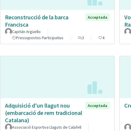
Reconstrucció de la barca
Vo
Acceptada
Francisca
Ra
Capitán Argüello
Pressupostos Participatius
3
4
Adquisició d'un llagut nou
Cr
Acceptada
(embarcació de rem tradicional
Catalana)
Associació Esportiva Llaguts de Calafell