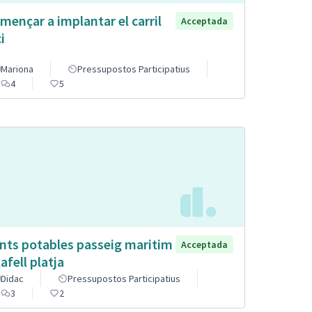
mençar a implantar el carril
Acceptada
i
Mariona
Pressupostos Participatius
4
5
nts potables passeig maritim
Acceptada
afell platja
Didac
Pressupostos Participatius
3
2