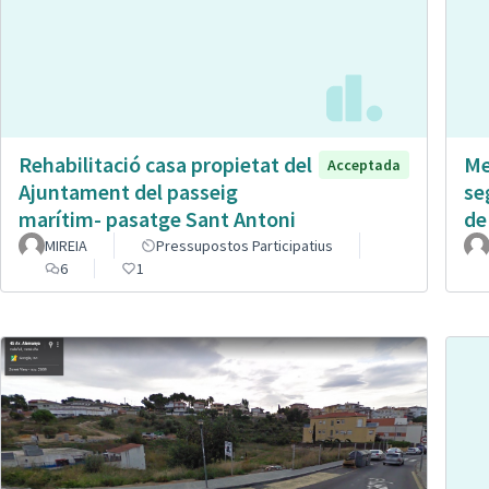
Rehabilitació casa propietat del
Me
Acceptada
Ajuntament del passeig
se
marítim- pasatge Sant Antoni
de
MIREIA
Pressupostos Participatius
6
1