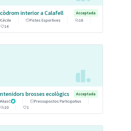
còdrom interior a Calafell
Acceptada
Cécile
Pistes Esportives
16
14
ntenidors brosses ecològics
Acceptada
AliasC
Gestor
Pressupostos Participatius
10
1