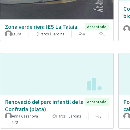
Co
bic
Zona verde riera IES La Talaia
Acceptada
Laura
Parcs i Jardins
4
1
Renovació del parc infantil de la
Fo
Acceptada
Confraria (plata)
cal
Anna Casanova
Parcs i Jardins
3
3