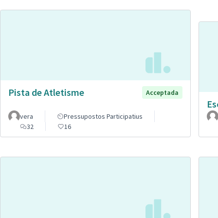
Pista de Atletisme
Acceptada
Es
vera
Pressupostos Participatius
32
16