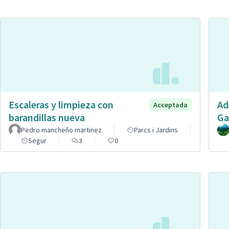
Escaleras y limpieza con
Ad
Acceptada
barandillas nueva
Ga
Pedro mancheño martinez
Parcs i Jardins
Segur
3
0