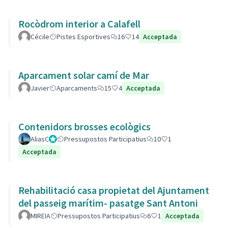
Rocòdrom interior a Calafell
Cécile
Pistes Esportives
16
14
Acceptada
Aparcament solar camí de Mar
Javier
Aparcaments
15
4
Acceptada
Contenidors brosses ecològics
AliasC
Gestor
Pressupostos Participatius
10
1
Acceptada
Rehabilitació casa propietat del Ajuntament
del passeig marítim- pasatge Sant Antoni
MIREIA
Pressupostos Participatius
6
1
Acceptada