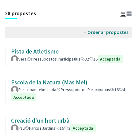
28 propostes
Ordenar propostes:
Pista de Atletisme
vera
Pressupostos Participatius
32
16
Acceptada
Escola de la Natura (Mas Mel)
Participant eliminada
Pressupostos Participatius
16
4
Acceptada
Creació d'un hort urbà
Pau
Parcs i Jardins
16
3
Acceptada