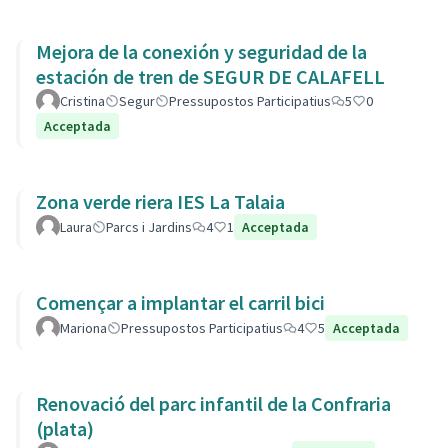
Mejora de la conexión y seguridad de la
estación de tren de SEGUR DE CALAFELL
Cristina
Segur
Pressupostos Participatius
5
0
Acceptada
Zona verde riera IES La Talaia
Laura
Parcs i Jardins
4
1
Acceptada
Començar a implantar el carril bici
Mariona
Pressupostos Participatius
4
5
Acceptada
Renovació del parc infantil de la Confraria
(plata)