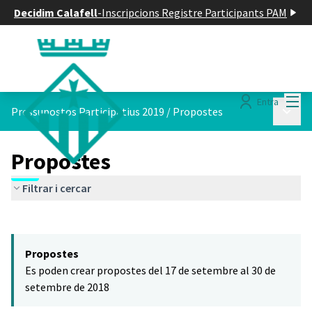
Decidim Calafell
-
Inscripcions Registre Participants PAM
Menú
Entra
Menú p
Pressupostos Participatius 2019
/
Propostes
Propostes
Filtrar i cercar
Saltar el mapa
Leaflet
|
©
HERE maps
El següent element és un mapa que presenta els components d'aq
+
Propostes
−
Es poden crear propostes del 17 de setembre al 30 de
setembre de 2018