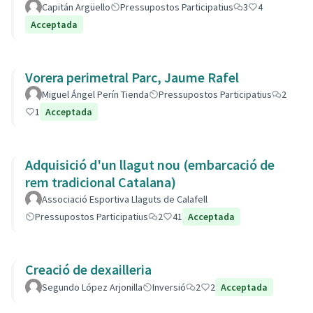
Capitán Argüello
Pressupostos Participatius
3
4
Acceptada
Vorera perimetral Parc, Jaume Rafel
Miguel Ángel Perín Tienda
Pressupostos Participatius
2
1
Acceptada
Adquisició d'un llagut nou (embarcació de
rem tradicional Catalana)
Associació Esportiva Llaguts de Calafell
Pressupostos Participatius
2
41
Acceptada
Creació de dexailleria
Segundo López Arjonilla
Inversió
2
2
Acceptada