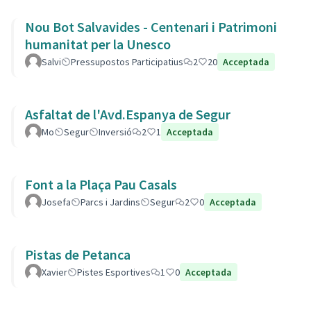
Nou Bot Salvavides - Centenari i Patrimoni
humanitat per la Unesco
Salvi
Pressupostos Participatius
2
20
Acceptada
Asfaltat de l'Avd.Espanya de Segur
Mo
Segur
Inversió
2
1
Acceptada
Font a la Plaça Pau Casals
Josefa
Parcs i Jardins
Segur
2
0
Acceptada
Pistas de Petanca
Xavier
Pistes Esportives
1
0
Acceptada