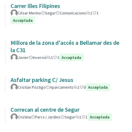
Carrer Illes Filipines
César Merino
Segur
Comunicacions
1
1
Acceptada
Millora de la zona d'accés a Bellamar des de
la C31
Javier
Inversió
1
2
Acceptada
Asfaltar parking C/ Jesus
Cristian Postigo
Aparcaments
1
0
Acceptada
Correcan al centre de Segur
Cristina
Parcs i Jardins
Segur
1
1
Acceptada