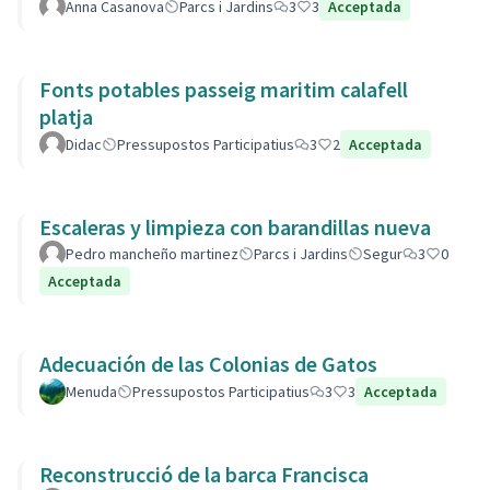
Anna Casanova
Parcs i Jardins
3
3
Acceptada
Fonts potables passeig maritim calafell
platja
Didac
Pressupostos Participatius
3
2
Acceptada
Escaleras y limpieza con barandillas nueva
Pedro mancheño martinez
Parcs i Jardins
Segur
3
0
Acceptada
Adecuación de las Colonias de Gatos
Menuda
Pressupostos Participatius
3
3
Acceptada
Reconstrucció de la barca Francisca