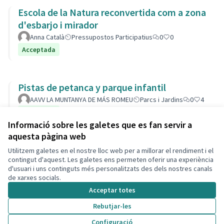
Escola de la Natura reconvertida com a zona
d'esbarjo i mirador
Anna Català
Pressupostos Participatius
0
0
Acceptada
Pistas de petanca y parque infantil
AAVV LA MUNTANYA DE MÁS ROMEU
Parcs i Jardins
0
4
Acceptada
Informació sobre les galetes que es fan servir a
aquesta pàgina web
Utilitzem galetes en el nostre lloc web per a millorar el rendiment i el
Termes i condicions d'ús
contingut d'aquest. Les galetes ens permeten oferir una experiència
Configuració de les galetes
d'usuari i uns continguts més personalitzats des dels nostres canals
Decidim Calafell a X
Decidim Calafell a Facebook
Decidim Calafell a YouTube
Decidim Calafell a GitHub
de xarxes socials.
(Enllaç extern)
(Enllaç extern)
(Enllaç extern)
(Enllaç extern)
Acceptar totes
Rebutjar-les
Amb llicènc
(Enllaç exte
Configuració