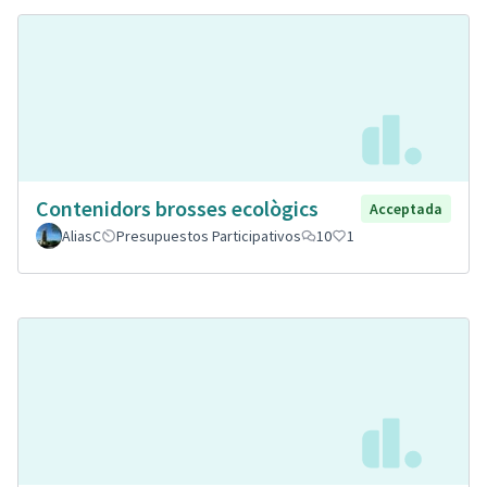
Contenidors brosses ecològics
Acceptada
AliasC
Presupuestos Participativos
10
1