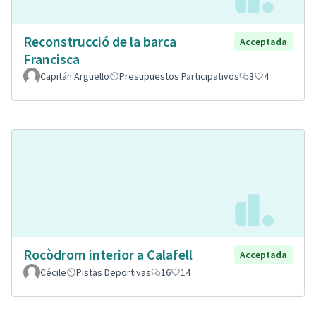
Reconstrucció de la barca
Acceptada
Francisca
Capitán Argüello
Presupuestos Participativos
3
4
Rocòdrom interior a Calafell
Acceptada
Cécile
Pistas Deportivas
16
14