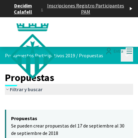
Decidim
Inscripciones Registro Participantes
-
Calafell
PAM
Menú
Entra
Menú p
Presupuestos Participativos 2019
/
Propuestas
Propuestas
Filtrar y buscar
Saltar el mapa
Leaflet
|
©
HERE maps
El siguiente elemento es un mapa que presenta los componentes 
+
Propuestas
−
Se pueden crear propuestas del 17 de septiembre al 30
de septiembre de 2018