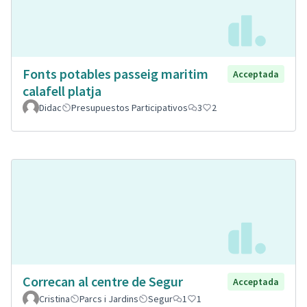
Fonts potables passeig maritim
Acceptada
calafell platja
Didac
Presupuestos Participativos
3
2
Correcan al centre de Segur
Acceptada
Cristina
Parcs i Jardins
Segur
1
1