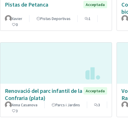
Pistas de Petanca
Co
Acceptada
bic
Xavier
Pistas Deportivas
1
0
Renovació del parc infantil de la
Vo
Acceptada
Confraria (plata)
Ra
Anna Casanova
Parcs i Jardins
3
3