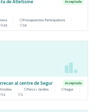
sta de Atletisme
Acceptada
vera
Presupuestos Participativos
32
16
rrecan al centre de Segur
Acceptada
Cristina
Parcs i Jardins
Segur
1
1