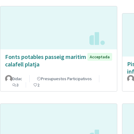
Fonts potables passeig maritim
Acceptada
Pi
calafell platja
in
Didac
Presupuestos Participativos
3
2