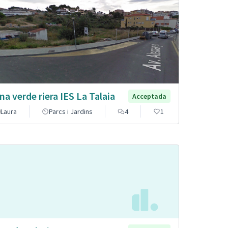
na verde riera IES La Talaia
Acceptada
Laura
Parcs i Jardins
4
1