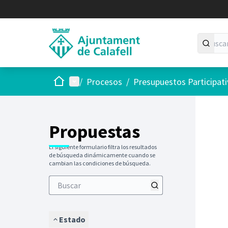
Inicio
Menú principal
/
Procesos
/
Presupuestos Participat
Saltar
El siguie
+
−
Propuestas
El siguiente formulario filtra los resultados
de búsqueda dinámicamente cuando se
cambian las condiciones de búsqueda.
Estado