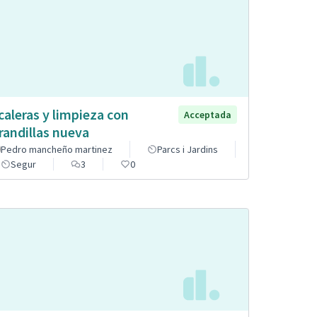
caleras y limpieza con
Acceptada
randillas nueva
Pedro mancheño martinez
Parcs i Jardins
Segur
3
0