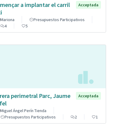
mençar a implantar el carril
Acceptada
i
Mariona
Presupuestos Participativos
4
5
rera perimetral Parc, Jaume
Acceptada
fel
Miguel Ángel Perín Tienda
Presupuestos Participativos
2
1