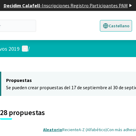
Decidim Calafell
-
Inscripciones Registro Participantes PAM
Castellano
Triar la llengua
E
Menú de usuario
ivos 2019
/
 el mapa
nte elemento es un mapa que presenta los componentes de esta pág
Propuestas
Se pueden crear propuestas del 17 de septiembre al 30 de sept
28 propuestas
Aleatorio
Reciente
A-Z (Alfabético)
Con más adhes