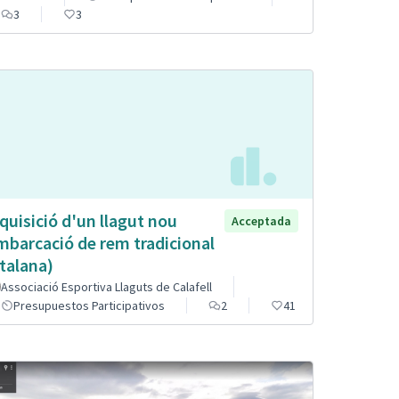
3
3
quisició d'un llagut nou
Acceptada
mbarcació de rem tradicional
talana)
Associació Esportiva Llaguts de Calafell
Presupuestos Participativos
2
41