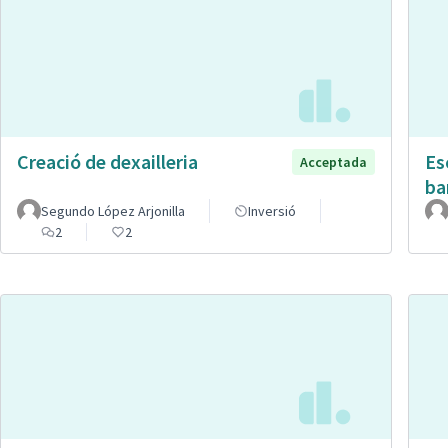
Creació de dexailleria
Es
Acceptada
ba
Segundo López Arjonilla
Inversió
2
2