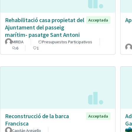
Rehabilitació casa propietat del
Ap
Acceptada
Ajuntament del passeig
marítim- pasatge Sant Antoni
MIREIA
Presupuestos Participativos
6
1
Reconstrucció de la barca
Ad
Acceptada
Francisca
Ga
Capitán Argüello