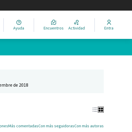
legir el idioma
Ayuda
Encuentros
Actividad
Entra
Leaflet
|
©
HERE maps
ina como puntos en el mapa. El elemento se puede utilizar con un 
iembre de 2018
iones
Más comentadas
Con más seguidoras
Con más autoras