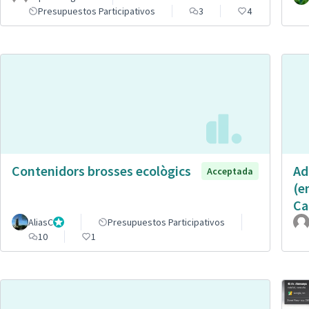
Presupuestos Participativos
3
4
Contenidors brosses ecològics
Ad
Acceptada
(e
Ca
AliasC
Gestor
Presupuestos Participativos
10
1