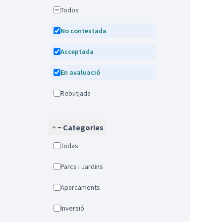
Todos
No contestada
Acceptada
En avaluació
Rebutjada
~ Categories
Todas
Parcs i Jardins
Aparcaments
Inversió