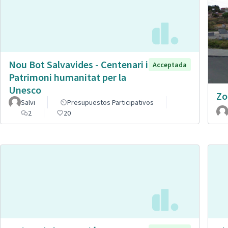
Nou Bot Salvavides - Centenari i
Acceptada
Patrimoni humanitat per la
Unesco
Zo
Salvi
Presupuestos Participativos
2
20