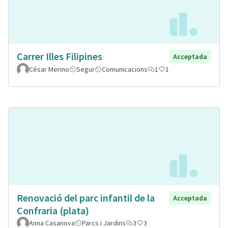
Carrer Illes Filipines
Acceptada
César Merino
Segur
Comunicacions
1
1
Renovació del parc infantil de la
Acceptada
Confraria (plata)
Anna Casanova
Parcs i Jardins
3
3