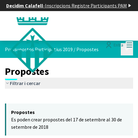
Decidim Calafell
-
Inscripcions Registre Participants PAM
Menú
Entra
Menú p
Pressupostos Participatius 2019
/
Propostes
Propostes
Filtrar i cercar
Saltar el mapa
Leaflet
|
©
HERE maps
El següent element és un mapa que presenta els components d'aq
+
Propostes
−
Es poden crear propostes del 17 de setembre al 30 de
setembre de 2018