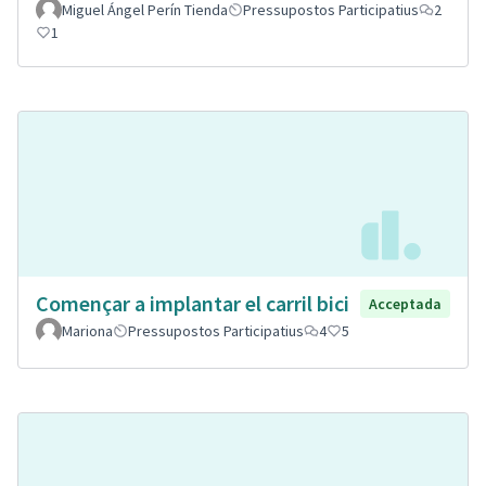
Miguel Ángel Perín Tienda
Pressupostos Participatius
2
1
Començar a implantar el carril bici
Acceptada
Mariona
Pressupostos Participatius
4
5