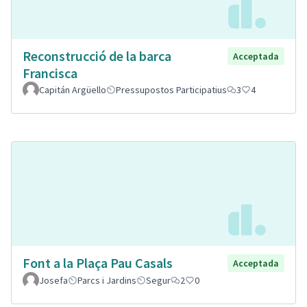
Reconstrucció de la barca
Acceptada
Francisca
Capitán Argüello
Pressupostos Participatius
3
4
Font a la Plaça Pau Casals
Acceptada
Josefa
Parcs i Jardins
Segur
2
0