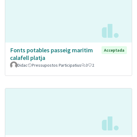
Fonts potables passeig maritim
Acceptada
calafell platja
Didac
Pressupostos Participatius
3
2