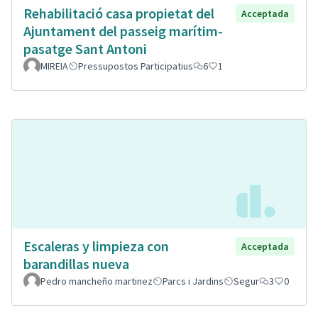
Rehabilitació casa propietat del
Acceptada
Ajuntament del passeig marítim-
pasatge Sant Antoni
MIREIA
Pressupostos Participatius
6
1
Escaleras y limpieza con
Acceptada
barandillas nueva
Pedro mancheño martinez
Parcs i Jardins
Segur
3
0