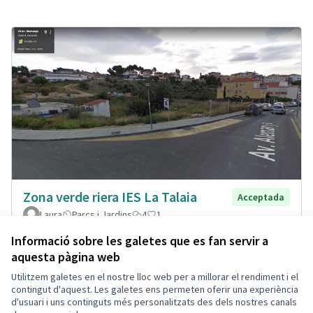
Zona verde riera IES La Talaia
Acceptada
Laura
Parcs i Jardins
4
1
Informació sobre les galetes que es fan servir a
aquesta pàgina web
Utilitzem galetes en el nostre lloc web per a millorar el rendiment i el
Termes i condicions d'ús
contingut d'aquest. Les galetes ens permeten oferir una experiència
Configuració de les galetes
d'usuari i uns continguts més personalitzats des dels nostres canals
Decidim Calafell a X
Decidim Calafell a Facebook
Decidim Calafell a YouTube
Decidim Calafell a GitHub