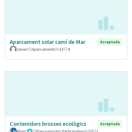
Aparcament solar camí de Mar
Acceptada
Javier
Aparcaments
15
4
Contenidors brosses ecològics
Acceptada
AliasC
Gestor
Pressupostos Participatius
10
1