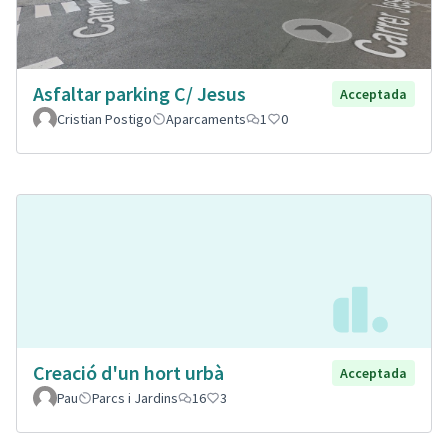
Asfaltar parking C/ Jesus
Acceptada
Cristian Postigo
Aparcaments
1
0
Creació d'un hort urbà
Acceptada
Pau
Parcs i Jardins
16
3