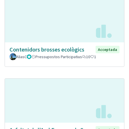
Contenidors brosses ecològics
Acceptada
AliasC
Gestor
Pressupostos Participatius
10
1