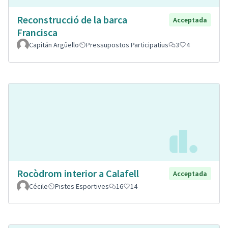
Reconstrucció de la barca
Acceptada
Francisca
Capitán Argüello
Pressupostos Participatius
3
4
Rocòdrom interior a Calafell
Acceptada
Cécile
Pistes Esportives
16
14