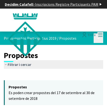
Decidim Calafell
-
Inscripcions Registre Participants PAM
Menú
Entra
Menú p
Pressupostos Participatius 2019
/
Propostes
Propostes
Filtrar i cercar
Saltar el mapa
Leaflet
|
©
HERE maps
El següent element és un mapa que presenta els components d'aq
+
Propostes
−
Es poden crear propostes del 17 de setembre al 30 de
setembre de 2018