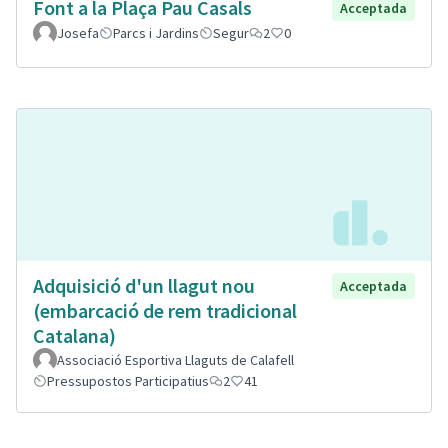
Font a la Plaça Pau Casals
Acceptada
Josefa
Parcs i Jardins
Segur
2
0
Adquisició d'un llagut nou
Acceptada
(embarcació de rem tradicional
Catalana)
Associació Esportiva Llaguts de Calafell
Pressupostos Participatius
2
41