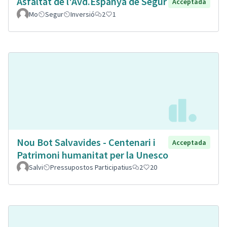
Asfaltat de l'Avd.Espanya de Segur
Acceptada
Mo
Segur
Inversió
2
1
Nou Bot Salvavides - Centenari i
Acceptada
Patrimoni humanitat per la Unesco
Salvi
Pressupostos Participatius
2
20