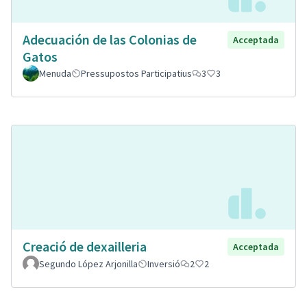
Adecuación de las Colonias de
Acceptada
Gatos
Menuda
Pressupostos Participatius
3
3
Creació de dexailleria
Acceptada
Segundo López Arjonilla
Inversió
2
2