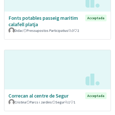
Fonts potables passeig maritim
Acceptada
calafell platja
Didac
Pressupostos Participatius
3
2
Correcan al centre de Segur
Acceptada
Cristina
Parcs i Jardins
Segur
1
1