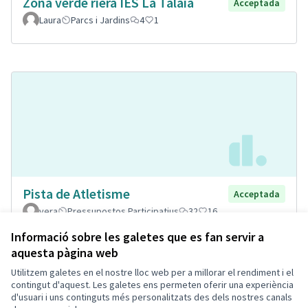
Zona verde riera IES La Talaia
Acceptada
Laura
Parcs i Jardins
4
1
Pista de Atletisme
Acceptada
vera
Pressupostos Participatius
32
16
Informació sobre les galetes que es fan servir a
aquesta pàgina web
Utilitzem galetes en el nostre lloc web per a millorar el rendiment i el
Termes i condicions d'ús
contingut d'aquest. Les galetes ens permeten oferir una experiència
Configuració de les galetes
d'usuari i uns continguts més personalitzats des dels nostres canals
Decidim Calafell a X
Decidim Calafell a Facebook
Decidim Calafell a YouTube
Decidim Calafell a GitHub