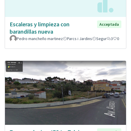
Escaleras y limpieza con
Acceptada
barandillas nueva
Pedro mancheño martinez
Parcs i Jardins
Segur
3
0