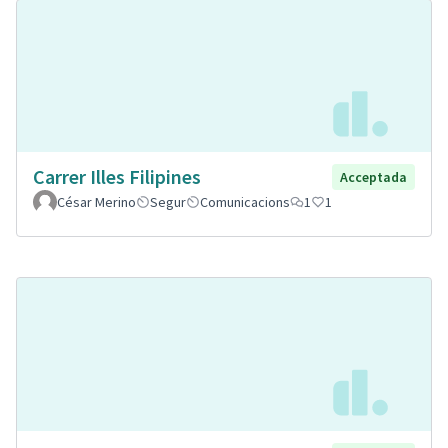
Carrer Illes Filipines
Acceptada
César Merino
Segur
Comunicacions
1
1