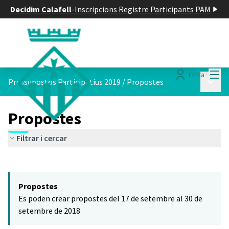
Decidim Calafell
-
Inscripcions Registre Participants PAM
Menú
Entra
Menú p
Pressupostos Participatius 2019
/
Propostes
Propostes
Filtrar i cercar
Saltar el mapa
Leaflet
|
©
HERE maps
El següent element és un mapa que presenta els components d'aq
+
Propostes
−
Es poden crear propostes del 17 de setembre al 30 de
setembre de 2018