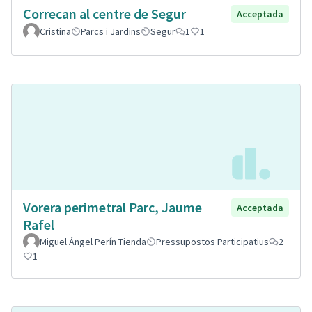
Correcan al centre de Segur
Acceptada
Cristina
Parcs i Jardins
Segur
1
1
Vorera perimetral Parc, Jaume
Acceptada
Rafel
Miguel Ángel Perín Tienda
Pressupostos Participatius
2
1