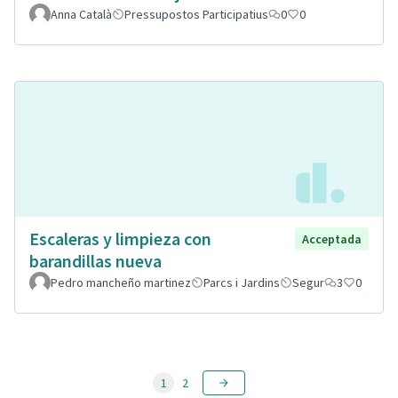
Anna Català
Pressupostos Participatius
0
0
Escaleras y limpieza con
Acceptada
barandillas nueva
Pedro mancheño martinez
Parcs i Jardins
Segur
3
0
1
2