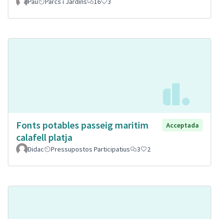
Pau
Parcs i Jardins
16
3
Fonts potables passeig maritim
Acceptada
calafell platja
Didac
Pressupostos Participatius
3
2