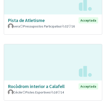
Pista de Atletisme
Acceptada
vera
Pressupostos Participatius
32
16
Rocòdrom interior a Calafell
Acceptada
Cécile
Pistes Esportives
16
14