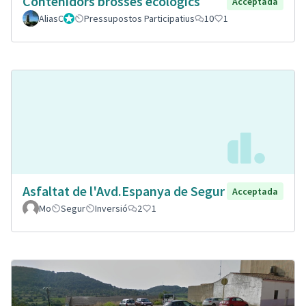
Contenidors brosses ecològics
Acceptada
AliasC
Gestor
Pressupostos Participatius
10
1
Asfaltat de l'Avd.Espanya de Segur
Acceptada
Mo
Segur
Inversió
2
1