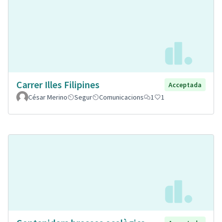
Carrer Illes Filipines
Acceptada
César Merino
Segur
Comunicacions
1
1