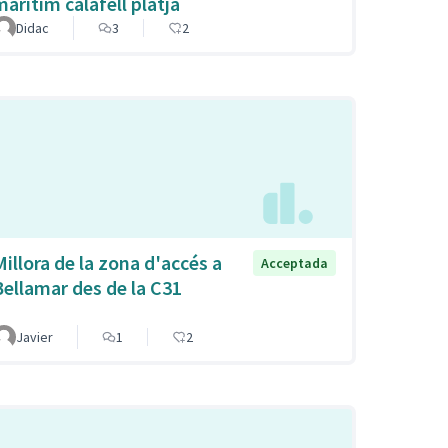
maritim calafell platja
Didac
3
2
Millora de la zona d'accés a
Acceptada
Bellamar des de la C31
Javier
1
2