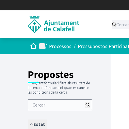
Inici
Menú principal
/
Processos
/
Pressupostos Participa
Saltar
El següen
+
−
Propostes
El següent formulari filtra els resultats de
la cerca dinàmicament quan es canvien
les condicions de la cerca.
Estat