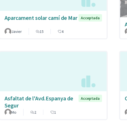
Aparcament solar camí de Mar
Acceptada
Javier
15
4
Asfaltat de l'Avd.Espanya de
C
Acceptada
Segur
Mo
2
1