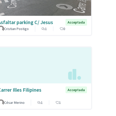
Asfaltar parking C/ Jesus
Acceptada
Cristian Postigo
1
0
arrer Illes Filipines
Acceptada
César Merino
1
1