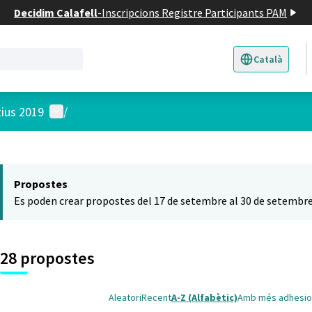
Decidim Calafell
-
Inscripcions Registre Participants PAM
Català
Triar la llengua
E
Menú d'usuari
tius 2019
/
 el mapa
t element és un mapa que presenta els components d'aquesta pàgina
Propostes
Es poden crear propostes del 17 de setembre al 30 de setembre
28 propostes
Aleatori
Recent
A-Z (Alfabètic)
Amb més adhesio