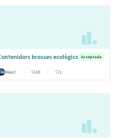
Contenidors brosses ecològics
Acceptada
AliasC
10
1