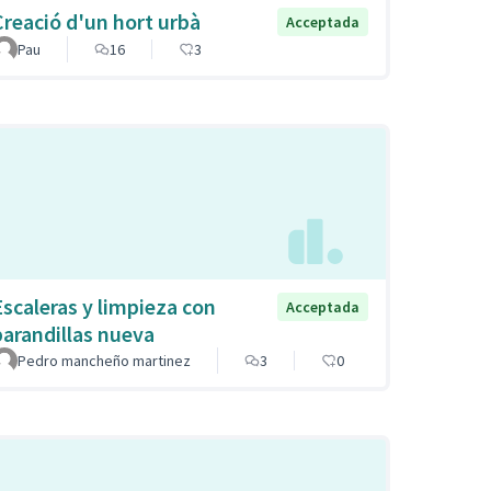
Creació d'un hort urbà
Acceptada
Pau
16
3
Escaleras y limpieza con
Acceptada
barandillas nueva
Pedro mancheño martinez
3
0