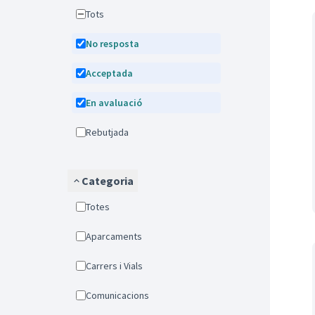
Tots
No resposta
Acceptada
En avaluació
Rebutjada
Categoria
Totes
Aparcaments
Carrers i Vials
Comunicacions