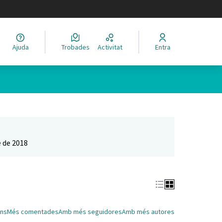
legir el idioma
Ajuda
Trobades
Activitat
Entra
Leaflet
|
©
HERE maps
 com a punts al mapa. L'element es pot fer servir amb un lector 
 de 2018
ns
Més comentades
Amb més seguidores
Amb més autores