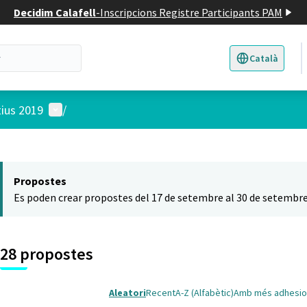
Decidim Calafell
-
Inscripcions Registre Participants PAM
Català
Triar la llengua
E
Menú d'usuari
tius 2019
/
 el mapa
t element és un mapa que presenta els components d'aquesta pàgina
Propostes
Es poden crear propostes del 17 de setembre al 30 de setembre
28 propostes
Aleatori
Recent
A-Z (Alfabètic)
Amb més adhesio