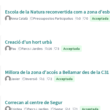
Escola de la Natura reconvertida com a zona d'esb
Anna Català
Pressupostos Participatius
0
0
Acceptada
Creació d'un hort urbà
Pau
Parcs i Jardins
16
3
Acceptada
Millora de la zona d'accés a Bellamar des de la C31
Javier
Inversió
1
2
Acceptada
Correcan al centre de Segur
Cristina
Parcs i Jardins
Segur
1
1
Acceptada