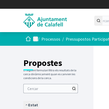
Inici
Menú principal
/
Processos
/
Pressupostos Participa
Saltar
El següen
+
−
Propostes
El següent formulari filtra els resultats de la
cerca dinàmicament quan es canvien les
condicions de la cerca.
Estat