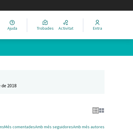
legir el idioma
Ajuda
Trobades
Activitat
Entra
Leaflet
|
©
HERE maps
 com a punts al mapa. L'element es pot fer servir amb un lector 
 de 2018
ns
Més comentades
Amb més seguidores
Amb més autores