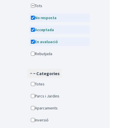
Tots
No resposta
Acceptada
En avaluació
Rebutjada
~ Categories
Totes
Parcs i Jardins
Aparcaments
Inversió