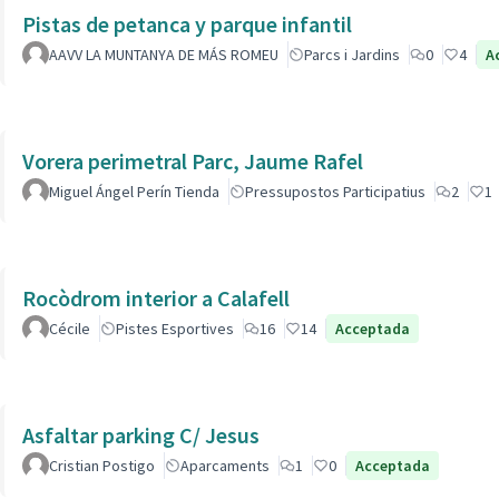
Pistas de petanca y parque infantil
AAVV LA MUNTANYA DE MÁS ROMEU
Parcs i Jardins
0
4
A
Vorera perimetral Parc, Jaume Rafel
Miguel Ángel Perín Tienda
Pressupostos Participatius
2
1
Rocòdrom interior a Calafell
Cécile
Pistes Esportives
16
14
Acceptada
Asfaltar parking C/ Jesus
Cristian Postigo
Aparcaments
1
0
Acceptada