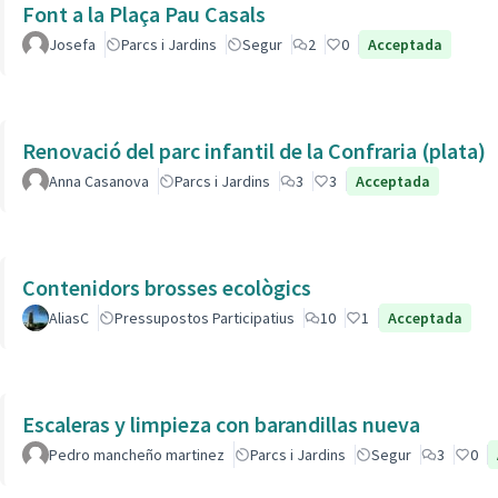
Font a la Plaça Pau Casals
Josefa
Parcs i Jardins
Segur
2
0
Acceptada
Renovació del parc infantil de la Confraria (plata)
Anna Casanova
Parcs i Jardins
3
3
Acceptada
Contenidors brosses ecològics
AliasC
Pressupostos Participatius
10
1
Acceptada
Escaleras y limpieza con barandillas nueva
Pedro mancheño martinez
Parcs i Jardins
Segur
3
0