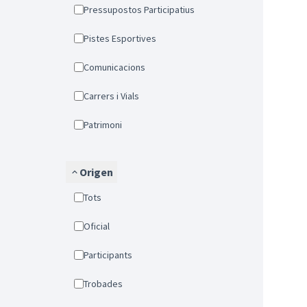
Pressupostos Participatius
Pistes Esportives
Comunicacions
Carrers i Vials
Patrimoni
Origen
Tots
Oficial
Participants
Trobades