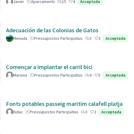
Javier
Aparcaments
15
4
Acceptada
Adecuación de las Colonias de Gatos
Menuda
Pressupostos Participatius
3
3
Acceptada
Començar a implantar el carril bici
Mariona
Pressupostos Participatius
4
5
Acceptada
Fonts potables passeig maritim calafell platja
Didac
Pressupostos Participatius
3
2
Acceptada