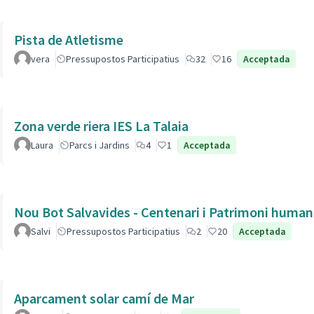
Pista de Atletisme
vera
Pressupostos Participatius
32
16
Acceptada
Zona verde riera IES La Talaia
Laura
Parcs i Jardins
4
1
Acceptada
Nou Bot Salvavides - Centenari i Patrimoni human
Salvi
Pressupostos Participatius
2
20
Acceptada
Aparcament solar camí de Mar