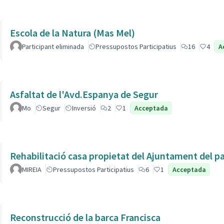
Escola de la Natura (Mas Mel)
Participant eliminada
Pressupostos Participatius
16
4
A
Asfaltat de l'Avd.Espanya de Segur
Mo
Segur
Inversió
2
1
Acceptada
Rehabilitació casa propietat del Ajuntament del p
MIREIA
Pressupostos Participatius
6
1
Acceptada
Reconstrucció de la barca Francisca