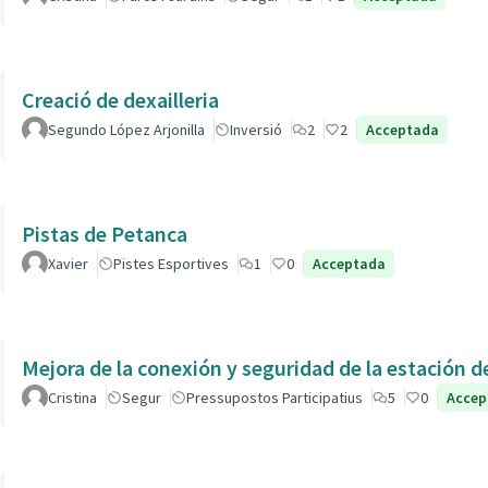
Creació de dexailleria
Segundo López Arjonilla
Inversió
2
2
Acceptada
Pistas de Petanca
Xavier
Pistes Esportives
1
0
Acceptada
Cristina
Segur
Pressupostos Participatius
5
0
Accep