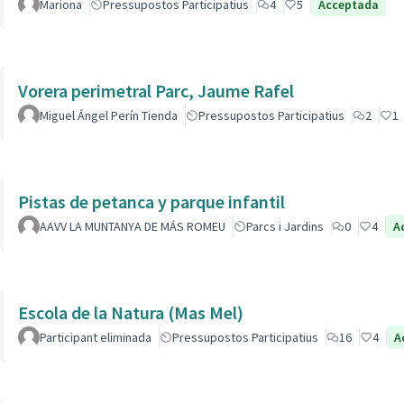
Mariona
Pressupostos Participatius
4
5
Acceptada
Vorera perimetral Parc, Jaume Rafel
Miguel Ángel Perín Tienda
Pressupostos Participatius
2
1
Pistas de petanca y parque infantil
AAVV LA MUNTANYA DE MÁS ROMEU
Parcs i Jardins
0
4
A
Escola de la Natura (Mas Mel)
Participant eliminada
Pressupostos Participatius
16
4
A