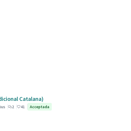
dicional Catalana)
ius
2
41
Acceptada