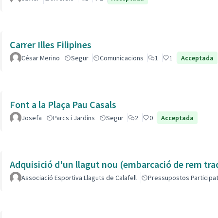
Carrer Illes Filipines
César Merino
Segur
Comunicacions
1
1
Acceptada
Font a la Plaça Pau Casals
Josefa
Parcs i Jardins
Segur
2
0
Acceptada
Adquisició d'un llagut nou (embarcació de rem tra
Associació Esportiva Llaguts de Calafell
Pressupostos Participat