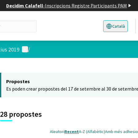
Decidim Calafell
-
Inscripcions Registre Participants PAM
Català
Triar la llengua
E
Menú d'usuari
tius 2019
/
 el mapa
t element és un mapa que presenta els components d'aquesta pàgina
Propostes
Es poden crear propostes del 17 de setembre al 30 de setembre
28 propostes
Aleatori
Recent
A-Z (Alfabètic)
Amb més adhesio