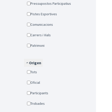
Pressupostos Participatius
Pistes Esportives
Comunicacions
Carrers i Vials
Patrimoni
Origen
Tots
Oficial
Participants
Trobades