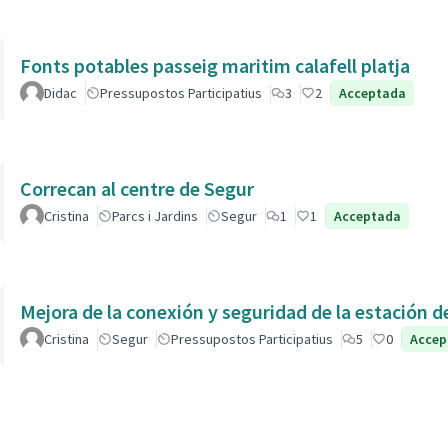
Fonts potables passeig maritim calafell platja
Didac
Pressupostos Participatius
3
2
Acceptada
Correcan al centre de Segur
Cristina
Parcs i Jardins
Segur
1
1
Acceptada
Cristina
Segur
Pressupostos Participatius
5
0
Accep