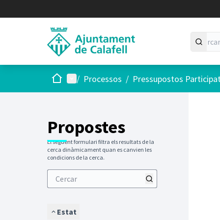
Inici
Menú principal
/
Processos
/
Pressupostos Participa
Saltar
El següen
+
−
Propostes
El següent formulari filtra els resultats de la
cerca dinàmicament quan es canvien les
condicions de la cerca.
Estat