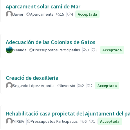
Aparcament solar camí de Mar
Javier
Aparcaments
15
4
Acceptada
Adecuación de las Colonias de Gatos
Menuda
Pressupostos Participatius
3
3
Acceptada
Creació de dexailleria
Segundo López Arjonilla
Inversió
2
2
Acceptada
Rehabilitació casa propietat del Ajuntament del p
MIREIA
Pressupostos Participatius
6
1
Acceptada