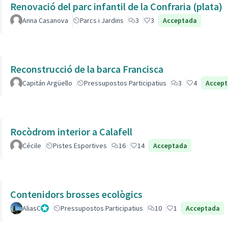
Renovació del parc infantil de la Confraria (plata)
Anna Casanova
Parcs i Jardins
3
3
Acceptada
Reconstrucció de la barca Francisca
Capitán Argüello
Pressupostos Participatius
3
4
Accep
Rocòdrom interior a Calafell
Cécile
Pistes Esportives
16
14
Acceptada
Contenidors brosses ecològics
AliasC
Gestor
Pressupostos Participatius
10
1
Acceptada