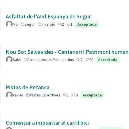
Asfaltat de l'Avd.Espanya de Segur
Mo
Segur
Inversió
2
1
Acceptada
Nou Bot Salvavides - Centenari i Patrimoni human
Salvi
Pressupostos Participatius
2
20
Acceptada
Pistas de Petanca
Xavier
Pistes Esportives
1
0
Acceptada
Començar a implantar el carril bici