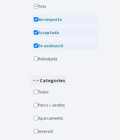
Tots
No resposta
Acceptada
En avaluació
Rebutjada
~ Categories
Totes
Parcs i Jardins
Aparcaments
Inversió