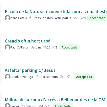
Escola de la Natura reconvertida com a zona d'esb
Anna Català
Pressupostos Participatius
0
0
Acceptada
Creació d'un hort urbà
Pau
Parcs i Jardins
16
3
Acceptada
Asfaltar parking C/ Jesus
Cristian Postigo
Aparcaments
1
0
Acceptada
Millora de la zona d'accés a Bellamar des de la C31
Javier
Inversió
1
2
Acceptada