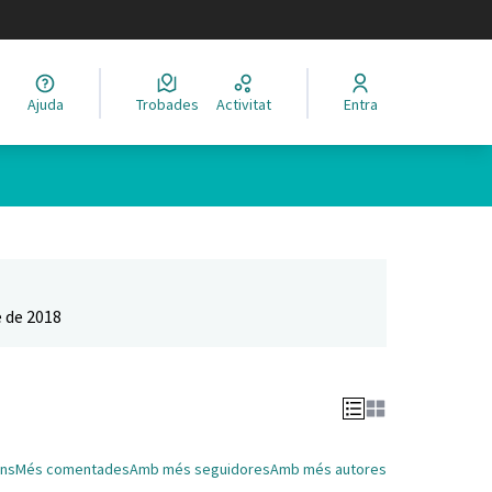
legir el idioma
Ajuda
Trobades
Activitat
Entra
Leaflet
|
©
HERE maps
 com a punts al mapa. L'element es pot fer servir amb un lector 
 de 2018
ns
Més comentades
Amb més seguidores
Amb més autores