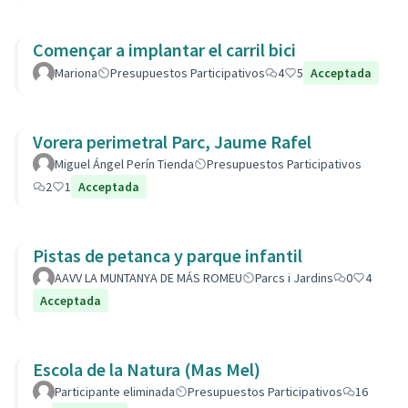
Començar a implantar el carril bici
Mariona
Presupuestos Participativos
4
5
Acceptada
Vorera perimetral Parc, Jaume Rafel
Miguel Ángel Perín Tienda
Presupuestos Participativos
2
1
Acceptada
Pistas de petanca y parque infantil
AAVV LA MUNTANYA DE MÁS ROMEU
Parcs i Jardins
0
4
Acceptada
Escola de la Natura (Mas Mel)
Participante eliminada
Presupuestos Participativos
16