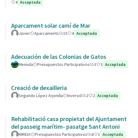
4
Acceptada
Aparcament solar camí de Mar
Javier
Aparcaments
15
4
Acceptada
Adecuación de las Colonias de Gatos
Menuda
Presupuestos Participativos
3
3
Acceptada
Creació de dexailleria
Segundo López Arjonilla
Inversió
2
2
Acceptada
Rehabilitació casa propietat del Ajuntament
del passeig marítim- pasatge Sant Antoni
MIREIA
Presupuestos Participativos
6
1
Acceptada