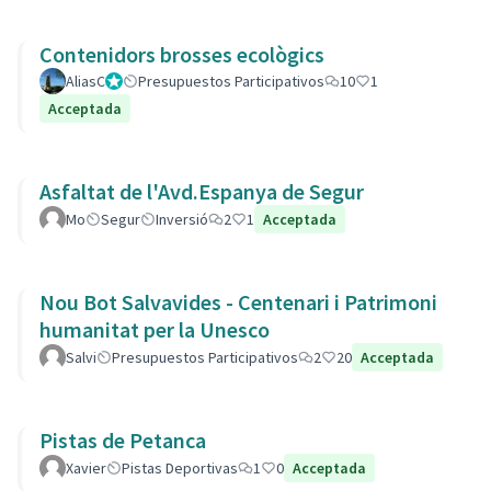
Contenidors brosses ecològics
AliasC
Gestor
Presupuestos Participativos
10
1
Acceptada
Asfaltat de l'Avd.Espanya de Segur
Mo
Segur
Inversió
2
1
Acceptada
Nou Bot Salvavides - Centenari i Patrimoni
humanitat per la Unesco
Salvi
Presupuestos Participativos
2
20
Acceptada
Pistas de Petanca
Xavier
Pistas Deportivas
1
0
Acceptada