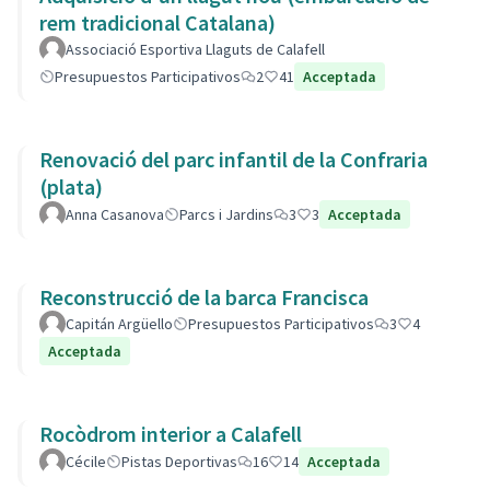
rem tradicional Catalana)
Associació Esportiva Llaguts de Calafell
Presupuestos Participativos
2
41
Acceptada
Renovació del parc infantil de la Confraria
(plata)
Anna Casanova
Parcs i Jardins
3
3
Acceptada
Reconstrucció de la barca Francisca
Capitán Argüello
Presupuestos Participativos
3
4
Acceptada
Rocòdrom interior a Calafell
Cécile
Pistas Deportivas
16
14
Acceptada