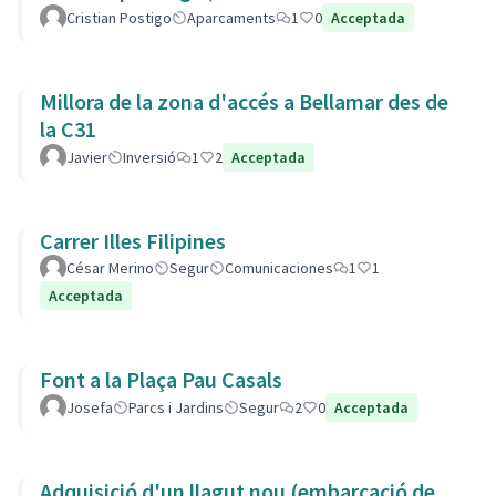
Cristian Postigo
Aparcaments
1
0
Acceptada
Millora de la zona d'accés a Bellamar des de
la C31
Javier
Inversió
1
2
Acceptada
Carrer Illes Filipines
César Merino
Segur
Comunicaciones
1
1
Acceptada
Font a la Plaça Pau Casals
Josefa
Parcs i Jardins
Segur
2
0
Acceptada
Adquisició d'un llagut nou (embarcació de