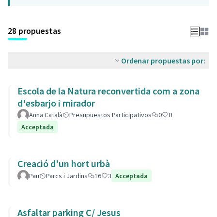
28 propuestas
Ordenar propuestas por:
Escola de la Natura reconvertida com a zona
d'esbarjo i mirador
Anna Català
Presupuestos Participativos
0
0
Acceptada
Creació d'un hort urbà
Pau
Parcs i Jardins
16
3
Acceptada
Asfaltar parking C/ Jesus