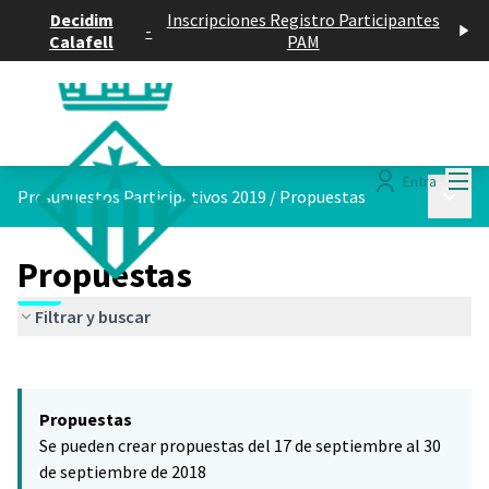
Decidim
Inscripciones Registro Participantes
-
Calafell
PAM
Menú
Entra
Menú p
Presupuestos Participativos 2019
/
Propuestas
Propuestas
Filtrar y buscar
Saltar el mapa
Leaflet
|
©
HERE maps
El siguiente elemento es un mapa que presenta los componentes 
+
Propuestas
−
Se pueden crear propuestas del 17 de septiembre al 30
de septiembre de 2018