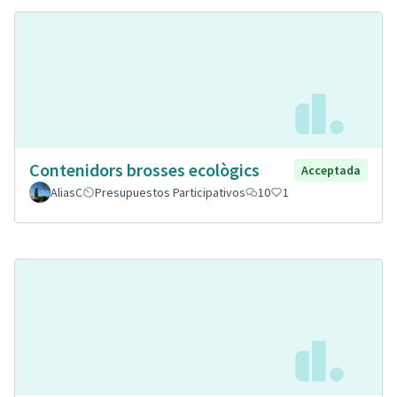
Contenidors brosses ecològics
Acceptada
AliasC
Presupuestos Participativos
10
1