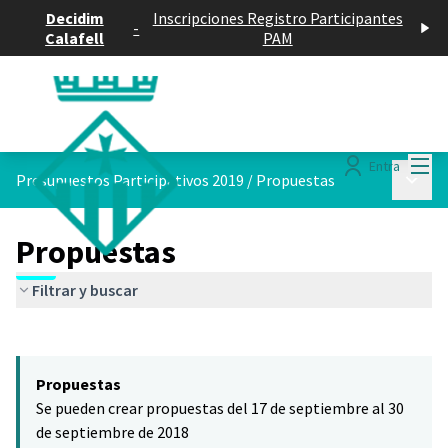
Decidim
Inscripciones Registro Participantes
-
Calafell
PAM
Menú
Entra
Menú p
Presupuestos Participativos 2019
/
Propuestas
Propuestas
Filtrar y buscar
Saltar el mapa
Leaflet
|
©
HERE maps
El siguiente elemento es un mapa que presenta los componentes 
+
Propuestas
−
Se pueden crear propuestas del 17 de septiembre al 30
de septiembre de 2018