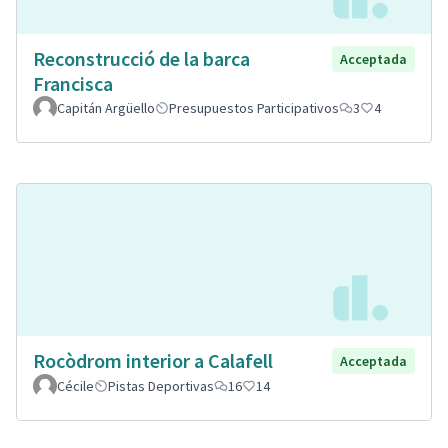
Reconstrucció de la barca
Acceptada
Francisca
Capitán Argüello
Presupuestos Participativos
3
4
Rocòdrom interior a Calafell
Acceptada
Cécile
Pistas Deportivas
16
14