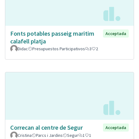
Fonts potables passeig maritim
Acceptada
calafell platja
Didac
Presupuestos Participativos
3
2
Correcan al centre de Segur
Acceptada
Cristina
Parcs i Jardins
Segur
1
1