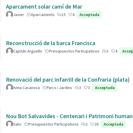
Aparcament solar camí de Mar
Javier
Aparcaments
15
4
Acceptada
Reconstrucció de la barca Francisca
Capitán Argüello
Presupuestos Participativos
3
4
Acce
Renovació del parc infantil de la Confraria (plata)
Anna Casanova
Parcs i Jardins
3
3
Acceptada
Nou Bot Salvavides - Centenari i Patrimoni human
Salvi
Presupuestos Participativos
2
20
Acceptada