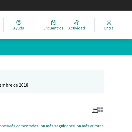
legir el idioma
Ayuda
Encuentros
Actividad
Entra
Leaflet
|
©
HERE maps
ina como puntos en el mapa. El elemento se puede utilizar con un 
iembre de 2018
iones
Más comentadas
Con más seguidoras
Con más autoras