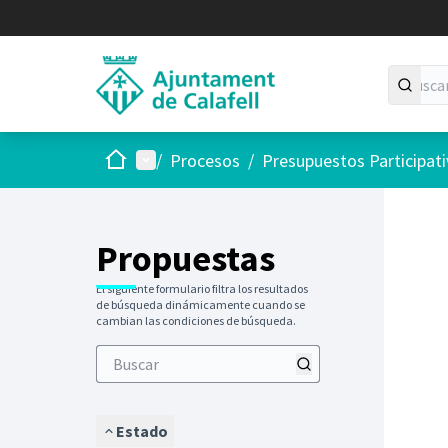
Inicio
Menú principal
/
Procesos
/
Presupuestos Participat
Saltar
El siguie
+
−
Propuestas
El siguiente formulario filtra los resultados
de búsqueda dinámicamente cuando se
cambian las condiciones de búsqueda.
Estado