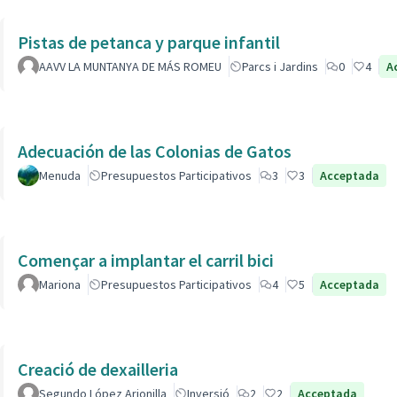
Pistas de petanca y parque infantil
AAVV LA MUNTANYA DE MÁS ROMEU
Parcs i Jardins
0
4
A
Adecuación de las Colonias de Gatos
Menuda
Presupuestos Participativos
3
3
Acceptada
Començar a implantar el carril bici
Mariona
Presupuestos Participativos
4
5
Acceptada
Creació de dexailleria
Segundo López Arjonilla
Inversió
2
2
Acceptada