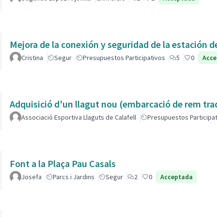
Cristina
Segur
Presupuestos Participativos
5
0
Acce
Adquisició d'un llagut nou (embarcació de rem tra
Associació Esportiva Llaguts de Calafell
Presupuestos Participa
Font a la Plaça Pau Casals
Josefa
Parcs i Jardins
Segur
2
0
Acceptada