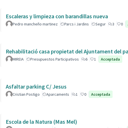
Escaleras y limpieza con barandillas nueva
Pedro mancheño martinez
Parcs i Jardins
Segur
3
0
Rehabilitació casa propietat del Ajuntament del p
MIREIA
Presupuestos Participativos
6
1
Acceptada
Asfaltar parking C/ Jesus
Cristian Postigo
Aparcaments
1
0
Acceptada
Escola de la Natura (Mas Mel)