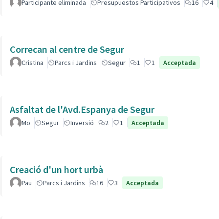
Participante eliminada
Presupuestos Participativos
16
4
Correcan al centre de Segur
Cristina
Parcs i Jardins
Segur
1
1
Acceptada
Asfaltat de l'Avd.Espanya de Segur
Mo
Segur
Inversió
2
1
Acceptada
Creació d'un hort urbà
Pau
Parcs i Jardins
16
3
Acceptada