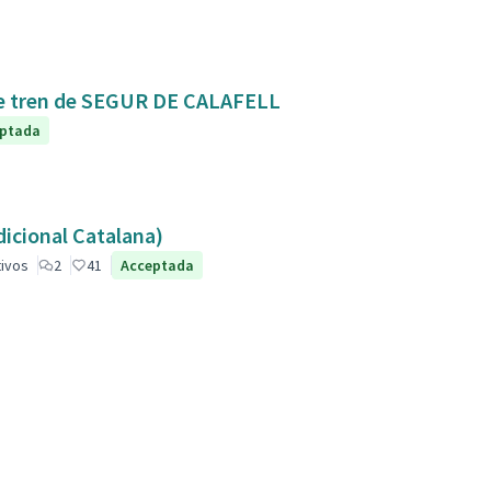
Mejora de la conexión y seguridad de la estación de tren de SEGUR DE CALAFELL
ptada
dicional Catalana)
tivos
2
41
Acceptada