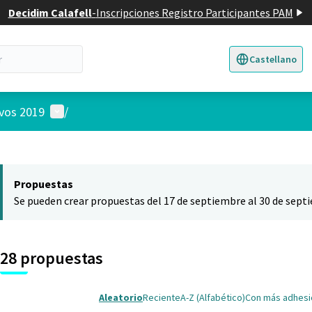
Decidim Calafell
-
Inscripciones Registro Participantes PAM
Castellano
Triar la llengua
E
Menú de usuario
ivos 2019
/
 el mapa
nte elemento es un mapa que presenta los componentes de esta pág
Propuestas
Se pueden crear propuestas del 17 de septiembre al 30 de sept
28 propuestas
Aleatorio
Reciente
A-Z (Alfabético)
Con más adhes