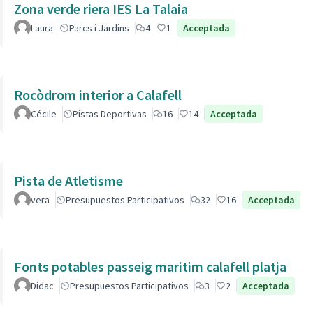
Zona verde riera IES La Talaia
Laura
Parcs i Jardins
4
1
Acceptada
Rocòdrom interior a Calafell
Cécile
Pistas Deportivas
16
14
Acceptada
Pista de Atletisme
vera
Presupuestos Participativos
32
16
Acceptada
Fonts potables passeig maritim calafell platja
Didac
Presupuestos Participativos
3
2
Acceptada