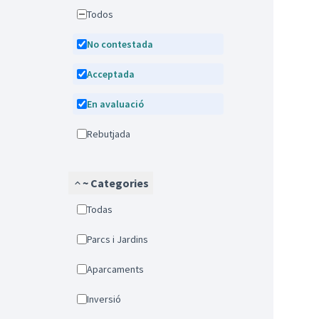
Todos
No contestada
Acceptada
En avaluació
Rebutjada
~ Categories
Todas
Parcs i Jardins
Aparcaments
Inversió