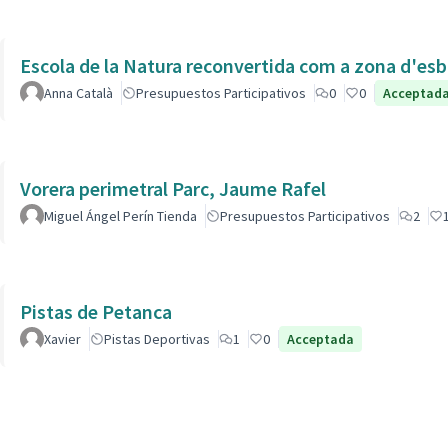
Escola de la Natura reconvertida com a zona d'esb
Anna Català
Presupuestos Participativos
0
0
Acceptad
Vorera perimetral Parc, Jaume Rafel
Miguel Ángel Perín Tienda
Presupuestos Participativos
2
Pistas de Petanca
Xavier
Pistas Deportivas
1
0
Acceptada